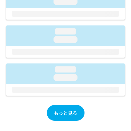
ご了
loading...
ら
み
承く
は
ださ
こ
無
い。
ち
料
ら
情
loading...
報
拡
loading...
掲
充
載
の
情
お
報
申
の
し
修
loading...
込
正
loading...
み
は
は
こ
こ
ち
ち
ら
ら
そ
もっと見る
の
他
の