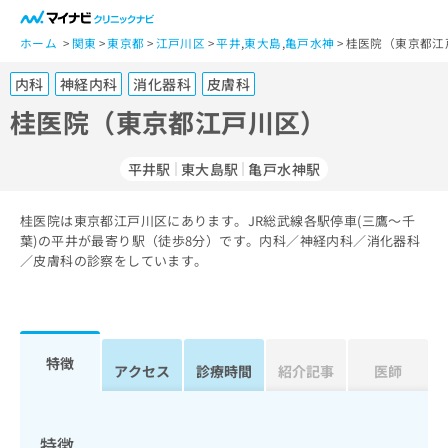
一
般
ホーム
関東
東京都
江戸川区
平井
,
東大島
,
亀戸水神
桂医院（東京都江
ユ
内科
神経内科
消化器科
皮膚科
ー
ザ
桂医院（東京都江戸川区）
ー
の
平井駅
東大島駅
亀戸水神駅
方
は
こ
桂医院は東京都江戸川区にあります。JR総武線各駅停車(三鷹～千
葉)の平井が最寄り駅（徒歩8分）です。内科／神経内科／消化器科
ち
／皮膚科の診察をしています。
ら
医
マ
療
イ
関
ナ
特徴
アクセス
診療時間
紹介記事
医師
係
ビ
者
ク
の
リ
方
ニ
特徴