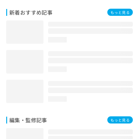
お
問
新着おすすめ記事
もっと見る
い
合
わ
せ
loading...
は
こ
ち
ら
loading...
loading...
編集・監修記事
もっと見る