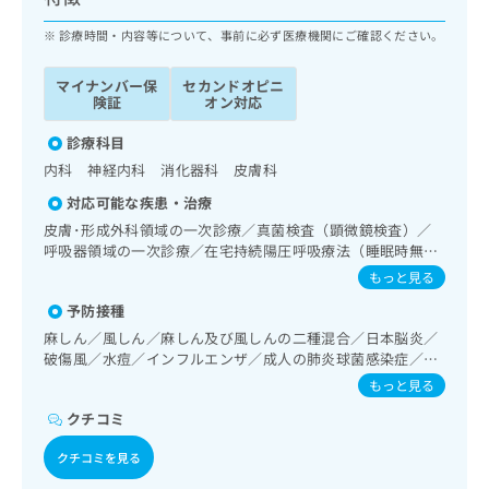
ッ
は
ク
診療時間・内容等について、事前に必ず医療機関にご確認ください。
こ
ナ
ち
ビ
ら
マイナンバー保
セカンドオピニ
に
険証
オン対応
関
広
す
診療科目
広
告
る
告
内科 神経内科 消化器科 皮膚科
代
お
出
対応可能な疾患・治療
理
問
稿
店
い
皮膚･形成外科領域の一次診療／真菌検査（顕微鏡検査）／
の
呼吸器領域の一次診療／在宅持続陽圧呼吸療法（睡眠時無呼
合
の
お
吸症候群治療）／在宅酸素療法／消化器系領域の一次診療／
わ
方
問
もっと見る
上部消化管内視鏡検査／肝･胆道・膵臓領域の一次診療／循
せ
い
は
予防接種
環器系領域の一次診療／腎･泌尿器系領域の一次診療／内分
は
合
こ
泌･代謝･栄養領域の一次診療／インスリン療法／糖尿病患者
麻しん／風しん／麻しん及び風しんの二種混合／日本脳炎／
こ
わ
ち
教育（食事療法、運動療法、自己血糖測定）／糖尿病による
破傷風／水痘／インフルエンザ／成人の肺炎球菌感染症／お
ち
せ
ら
合併症に対する継続的な管理及び指導／血液・免疫系領域の
たふくかぜ／A型肝炎／B型肝炎
ら
は
もっと見る
一次診療／小児領域の一次診療／漢方薬の処方
こ
クチコミ
こち
ち
広
らは
広
ら
告
クチコミを見る
マイ
告
出
ナビ