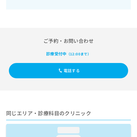
出
稿
クリ
資
稿
ニッ
の
料
クナ
の
お
の
ビサ
お
問
ご
イト
問
い
請
への
い
合
お問
求
合
合せ
わ
ご予約・お問い合わせ
は
フォ
わ
せ
こ
ーム
せ
は
ち
診療受付中
（12:00まで）
とな
は
こ
ら
りま
こ
ち
す。
ち
ら
クリ
電話する
無
ら
ニッ
料
クの
資
情
予
料
報
約・
の
症状
拡
のご
ご
充
相談
請
の
など
同じエリア・診療科目のクリニック
求
お
はで
は
申
きま
こ
せん
し
loading...
ので
ち
込