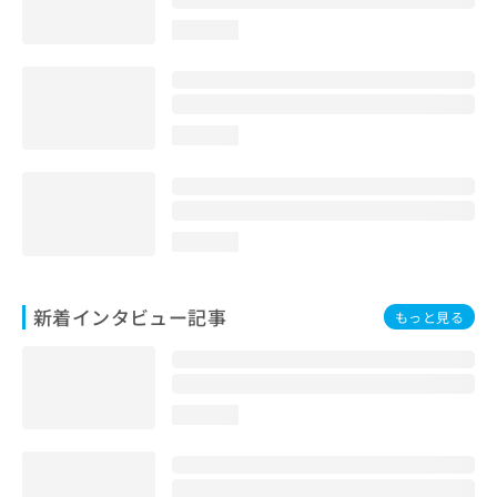
loading...
loading...
loading...
新着インタビュー記事
もっと見る
loading...