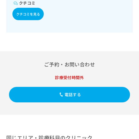
出
稿
クリ
クチコミ
資
稿
ニッ
の
料
クナ
の
クチコミを見る
お
の
ビサ
お
問
ご
イト
問
い
請
への
い
合
お問
求
合
合せ
わ
は
フォ
わ
せ
こ
ーム
せ
は
ち
とな
は
こ
ら
りま
ご予約・お問い合わせ
こ
ち
す。
ち
ら
クリ
無
ら
ニッ
診療受付時間外
料
クの
資
情
予
料
報
約・
電話する
の
症状
拡
のご
ご
充
相談
請
の
など
求
お
はで
は
申
きま
こ
せん
し
ので
ち
込
同じエリア・診療科目のクリニック