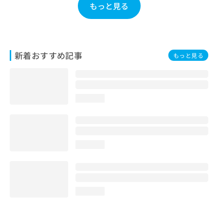
もっと見る
お
問
い
合
わ
新着おすすめ記事
せ
もっと見る
は
こ
ち
ら
loading...
loading...
loading...