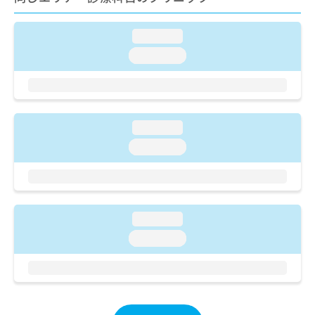
ご了
ら
み
承く
は
ださ
こ
loading...
無
い。
ち
料
loading...
ら
情
報
拡
掲
充
載
の
情
loading...
お
報
loading...
申
の
し
修
込
正
み
は
は
こ
loading...
こ
ち
ち
ら
loading...
ら
そ
の
他
の