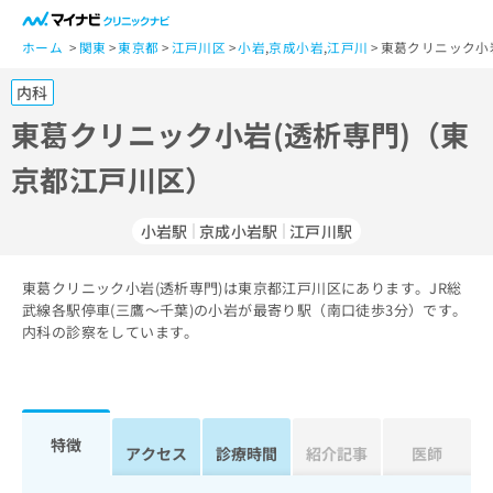
一
般
ホーム
関東
東京都
江戸川区
小岩
,
京成小岩
,
江戸川
東葛クリニック小
ユ
内科
ー
ザ
東葛クリニック小岩(透析専門)（東
ー
京都江戸川区）
の
方
は
小岩駅
京成小岩駅
江戸川駅
こ
ち
東葛クリニック小岩(透析専門)は東京都江戸川区にあります。JR総
ら
武線各駅停車(三鷹～千葉)の小岩が最寄り駅（南口徒歩3分）です。
内科の診察をしています。
医
マ
療
イ
関
ナ
係
ビ
者
ク
特徴
アクセス
診療時間
紹介記事
医師
の
リ
方
ニ