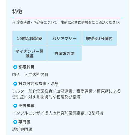
ッ
は
ク
こ
特徴
ナ
ち
ビ
診療時間・内容等について、事前に必ず医療機関にご確認ください。
ら
に
関
広
19時以降診療
バリアフリー
駅徒歩5分圏内
す
広
告
る
告
代
マイナンバー保
お
出
外国語対応
険証
理
問
稿
店
い
の
診療科目
合
の
お
内科 人工透析内科
わ
方
問
せ
い
は
対応可能な疾患・治療
は
合
こ
ホルター型心電図検査／血液透析／夜間透析／糖尿病による
こ
わ
ち
合併症に対する継続的な管理及び指導
ち
せ
ら
予防接種
ら
は
こ
インフルエンザ／成人の肺炎球菌感染症／B型肝炎
こち
ち
広
専門医
らは
広
ら
告
マイ
透析専門医
告
出
ナビ