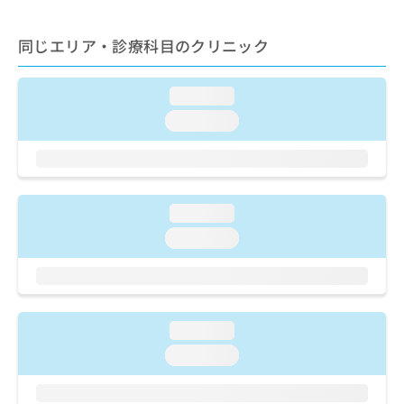
ご了
ら
み
承く
は
ださ
同じエリア・診療科目のクリニック
こ
無
い。
ち
料
ら
情
loading...
報
拡
loading...
掲
充
載
の
情
お
報
申
の
し
修
loading...
込
正
loading...
み
は
は
こ
こ
ち
ち
ら
ら
loading...
そ
loading...
の
他
の