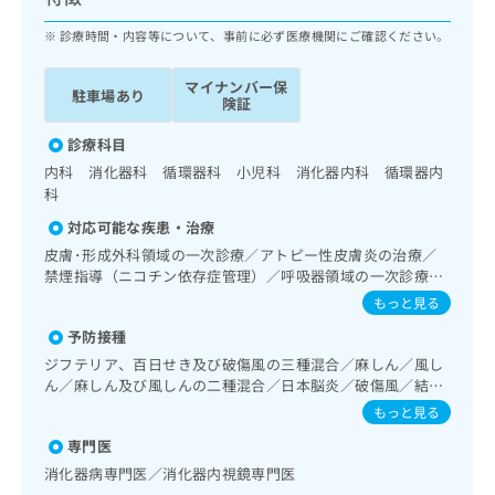
ッ
は
ク
診療時間・内容等について、事前に必ず医療機関にご確認ください。
こ
ナ
ち
ビ
ら
マイナンバー保
駐車場あり
に
険証
関
広
す
診療科目
広
告
る
告
内科 消化器科 循環器科 小児科 消化器内科 循環器内
代
お
出
科
理
問
稿
対応可能な疾患・治療
店
い
の
合
皮膚･形成外科領域の一次診療／アトピー性皮膚炎の治療／
の
お
禁煙指導（ニコチン依存症管理）／呼吸器領域の一次診療／
わ
方
問
消化器系領域の一次診療／上部消化管内視鏡検査／肝･胆
せ
い
もっと見る
は
道・膵臓領域の一次診療／循環器系領域の一次診療／腎･泌
は
合
こ
予防接種
尿器系領域の一次診療／内分泌･代謝･栄養領域の一次診療／
こ
わ
ち
インスリン療法／糖尿病患者教育（食事療法、運動療法、自
ジフテリア、百日せき及び破傷風の三種混合／麻しん／風し
ち
せ
ら
己血糖測定）／糖尿病による合併症に対する継続的な管理及
ん／麻しん及び風しんの二種混合／日本脳炎／破傷風／結核
ら
は
び指導／血液・免疫系領域の一次診療／小児領域の一次診療
／Hib感染症／小児の肺炎球菌感染症／ヒトパピローマウイ
こ
もっと見る
／乳幼児の育児相談／漢方薬の処方
ルス感染症／水痘／インフルエンザ／成人の肺炎球菌感染症
こち
ち
広
専門医
らは
／おたふくかぜ／A型肝炎／B型肝炎／ロタウイルス感染症
広
ら
告
マイ
消化器病専門医／消化器内視鏡専門医
告
出
ナビ