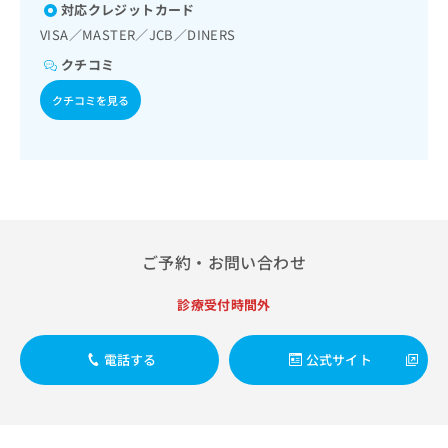
出
稿
クリ
対応クレジットカード
資
稿
ニッ
の
料
VISA／MASTER／JCB／DINERS
クナ
の
お
の
ビサ
クチコミ
お
問
ご
イト
問
い
請
への
クチコミを見る
い
合
お問
求
合
合せ
わ
は
フォ
わ
せ
こ
ーム
せ
は
ち
とな
は
こ
ら
りま
こ
ち
す。
ち
ら
クリ
無
ら
ニッ
料
ご予約・お問い合わせ
クの
資
情
予
料
報
約・
診療受付時間外
の
症状
拡
のご
ご
充
相談
請
の
電話する
公式サイト
など
求
お
はで
は
申
きま
こ
せん
し
ので
ち
込