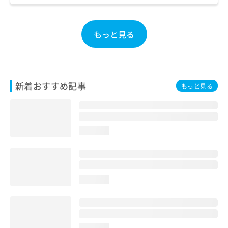
お
問
い
もっと見る
合
わ
せ
は
こ
新着おすすめ記事
もっと見る
ち
ら
loading...
loading...
loading...