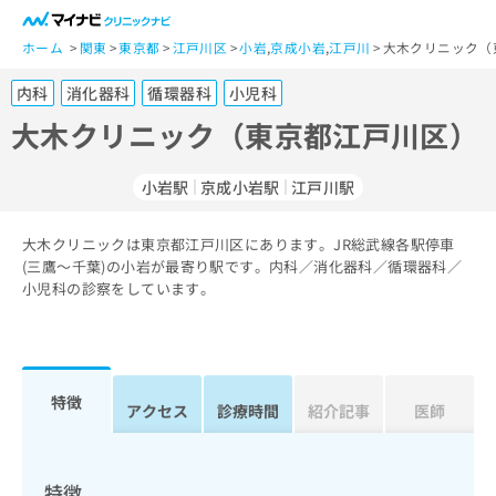
一
般
ホーム
関東
東京都
江戸川区
小岩
,
京成小岩
,
江戸川
大木クリニック（
ユ
内科
消化器科
循環器科
小児科
ー
ザ
大木クリニック（東京都江戸川区）
ー
の
小岩駅
京成小岩駅
江戸川駅
方
は
こ
大木クリニックは東京都江戸川区にあります。JR総武線各駅停車
(三鷹～千葉)の小岩が最寄り駅です。内科／消化器科／循環器科／
ち
小児科の診察をしています。
ら
医
マ
療
イ
関
ナ
特徴
アクセス
診療時間
紹介記事
医師
係
ビ
者
ク
の
リ
方
ニ
特徴