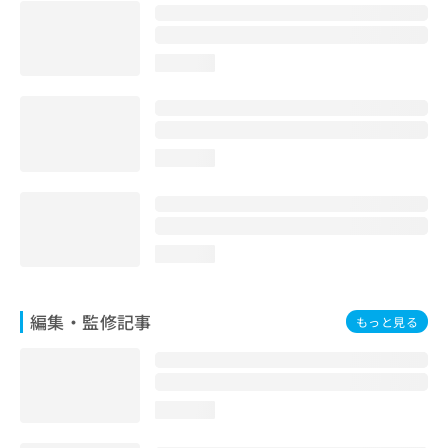
お
問
い
loading...
合
わ
せ
は
こ
loading...
ち
ら
loading...
編集・監修記事
もっと見る
loading...