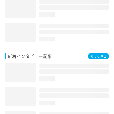
loading...
loading...
新着インタビュー記事
もっと見る
loading...
loading...