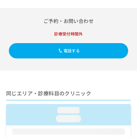
出
稿
クリ
資
稿
ニッ
の
料
クナ
の
お
の
ビサ
お
ご予約・お問い合わせ
問
ご
イト
問
い
請
への
い
合
お問
診療受付時間外
求
合
合せ
わ
は
フォ
わ
せ
こ
ーム
せ
電話する
は
ち
とな
は
こ
ら
りま
こ
ち
す。
ち
ら
クリ
無
ら
ニッ
料
クの
資
情
予
料
報
約・
同じエリア・診療科目のクリニック
の
症状
拡
のご
ご
充
相談
請
の
loading...
など
求
お
はで
loading...
は
申
きま
こ
せん
し
ので
ち
込