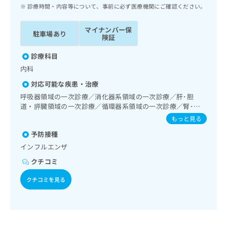
ッ
は
診療時間・内容等について、事前に必ず医療機関にご確認ください。
ク
こ
ナ
ち
マイナンバー保
駐車場あり
ビ
険証
ら
に
関
診療科目
広
す
広
内科
告
る
告
代
対応可能な疾患・治療
お
出
理
問
呼吸器領域の一次診療／消化器系領域の一次診療／肝･胆
稿
店
道・膵臓領域の一次診療／循環器系領域の一次診療／腎･泌
い
の
尿器系領域の一次診療／内分泌･代謝･栄養領域の一次診療／
合
の
お
もっと見る
内分泌機能検査／インスリン療法／糖尿病患者教育（食事療
わ
方
問
予防接種
法、運動療法、自己血糖測定）／血液・免疫系領域の一次診
せ
い
は
療
インフルエンザ
は
合
こ
こ
わ
クチコミ
ち
ち
せ
ら
ら
は
クチコミを見る
こ
こち
ち
広
らは
広
ら
告
マイ
告
出
ナビ