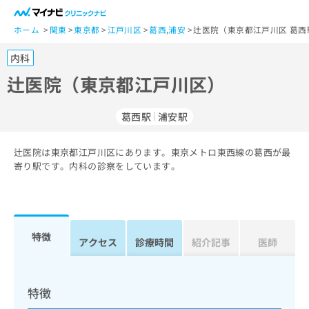
一
般
ホーム
関東
東京都
江戸川区
葛西
,
浦安
辻医院（東京都江戸川区 葛西
ユ
内科
ー
ザ
辻医院（東京都江戸川区）
ー
の
葛西駅
浦安駅
方
は
こ
辻医院は東京都江戸川区にあります。東京メトロ東西線の葛西が最
寄り駅です。内科の診察をしています。
ち
ら
医
マ
療
イ
特徴
アクセス
診療時間
紹介記事
医師
関
ナ
係
ビ
者
ク
の
リ
特徴
方
ニ