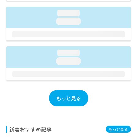
ご了
ら
み
承く
は
ださ
loading...
こ
無
い。
ち
loading...
料
ら
情
報
拡
掲
充
載
loading...
の
情
お
報
loading...
申
の
し
修
込
正
み
は
は
こ
こ
ち
もっと見る
ち
ら
ら
そ
の
新着おすすめ記事
他
もっと見る
の