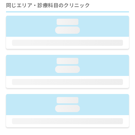
ご了
ら
み
同じエリア・診療科目のクリニック
承く
は
ださ
こ
無
い。
ち
loading...
料
ら
情
loading...
報
拡
掲
充
載
の
情
お
報
loading...
申
の
loading...
し
修
込
正
み
は
は
こ
こ
ち
loading...
ち
ら
ら
loading...
そ
の
他
の