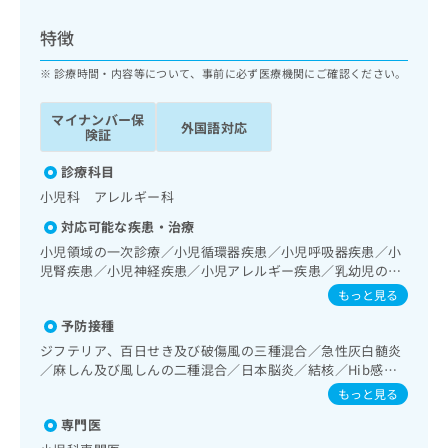
ッ
は
ク
こ
特徴
ナ
ち
ビ
診療時間・内容等について、事前に必ず医療機関にご確認ください。
ら
に
関
マイナンバー保
広
外国語対応
す
広
険証
告
る
告
代
お
診療科目
出
理
問
稿
小児科 アレルギー科
店
い
の
対応可能な疾患・治療
合
の
お
わ
小児領域の一次診療／小児循環器疾患／小児呼吸器疾患／小
方
問
せ
児腎疾患／小児神経疾患／小児アレルギー疾患／乳幼児の育
い
は
児相談
は
合
もっと見る
こ
こ
わ
ち
予防接種
ち
せ
ら
ら
ジフテリア、百日せき及び破傷風の三種混合／急性灰白髄炎
は
／麻しん及び風しんの二種混合／日本脳炎／結核／Hib感染
こ
こち
症／小児の肺炎球菌感染症／ヒトパピローマウイルス感染症
ち
もっと見る
広
らは
／水痘／インフルエンザ／おたふくかぜ／A型肝炎／B型肝炎
広
ら
告
マイ
専門医
／狂犬病／ロタウイルス感染症
告
出
ナビ