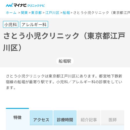
一
般
ホーム
関東
東京都
江戸川区
船堀
さとう小児クリニック（東京都江戸
ユ
小児科
アレルギー科
ー
ザ
さとう小児クリニック（東京都江戸
ー
川区）
の
方
は
船堀駅
こ
ち
さとう小児クリニックは東京都江戸川区にあります。都営地下鉄新
ら
宿線の船堀が最寄り駅です。小児科／アレルギー科の診察をしてい
ます。
医
マ
療
イ
関
ナ
係
ビ
者
ク
特徴
アクセス
診療時間
紹介記事
医師
の
リ
方
ニ