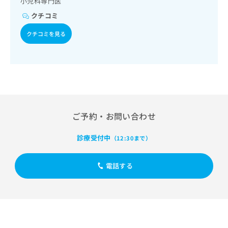
小児科専門医
出
稿
クリ
資
稿
ニッ
の
クチコミ
料
クナ
の
お
の
ビサ
お
クチコミを見る
問
ご
イト
問
い
請
への
い
合
お問
求
合
合せ
わ
は
フォ
わ
せ
こ
ーム
せ
は
ち
とな
は
こ
ら
りま
こ
ち
す。
ち
ご予約・お問い合わせ
ら
クリ
無
ら
ニッ
料
クの
診療受付中
（12:30まで）
資
情
予
料
報
約・
の
症状
拡
電話する
のご
ご
充
相談
請
の
など
求
お
はで
は
申
きま
こ
せん
し
ので
ち
込