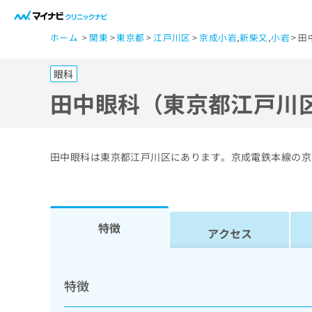
一
ホーム
関東
東京都
江戸川区
京成小岩
,
新柴又
,
小岩
田
般
ユ
眼科
ー
ザ
田中眼科（東京都江戸川
ー
の
方
田中眼科は東京都江戸川区にあります。京成電鉄本線の京
は
こ
ち
ら
特徴
アクセス
医
マ
療
イ
特徴
ナ
関
ビ