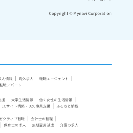
Copyright © Mynavi Corporation
求人情報
海外求人
転職エージェント
転職／パート
支援
大学生活情報
働く女性の生活情報
ECサイト構築・D2C事業支援
ふるさと納税
ゼクティブ転職
会計士の転職
保育士の求人
無期雇用派遣
介護の求人