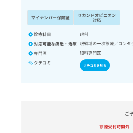
係
ク
者
リ
セカンドオピニオン
の
ニ
マイナンバー保険証
対応
ッ
方
ク
は
ナ
診療科目
眼科
こ
ビ
眼領域の一次診療／コンタ
対応可能な疾患・治療
ち
に
関
ら
眼科専門医
専門医
す
クチコミ
る
クチコミを見る
お
広
広
問
告
告
い
出
代
合
稿
わ
理
の
せ
店
お
は
の
問
こ
ご
い
方
ち
合
ら
は
診療受付時間外
わ
こ