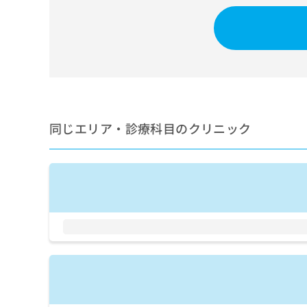
せ
こち
ち
らは
は
マイ
こ
ら
ナビ
ち
クリ
ら
ニッ
クナ
広
ビサ
広
資
イト
告
告
への
料
出
出
お問
の
稿
同じエリア・診療科目のクリニック
合せ
稿
ご
の
フォ
の
請
お
ーム
お
求
問
とな
問
りま
は
い
い
す。
こ
合
合
クリ
ち
わ
ニッ
わ
ら
せ
クの
せ
は
予
は
約・
こ
こ
無
症状
ち
ち
のご
料
ら
相談
ら
情
など
報
はで