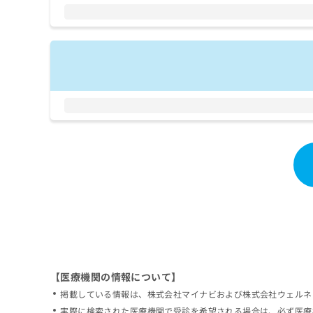
拡
資
きま
充
料
せん
の
ので
の
ご了
お
ご
承く
申
請
ださ
し
求
い。
込
は
み
こ
は
ち
こ
ら
ち
ら
無
料
掲
情
載
報
情
拡
報
充
の
の
修
お
【医療機関の情報について】
正
申
掲載している情報は、株式会社マイナビおよび株式会社ウェルネ
は
し
こ
実際に検索された医療機関で受診を希望される場合は、必ず医療
込