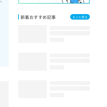
い。
新着おすすめ記事
もっと見る
loading...
loading...
loading...