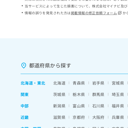
ち
み
当サービスによって生じた損害について、株式会社マイナビ及び
ら
は
情報の誤りを発見された方は
掲載情報の修正依頼フォーム
か
こ
ち
そ
ら
の
他
の
お
問
い
都道府県から探す
合
わ
せ
北海道
・
東北
北海道
青森県
岩手県
宮城県
は
こ
関東
茨城県
栃木県
群馬県
埼玉県
ち
ら
中部
新潟県
富山県
石川県
福井県
近畿
滋賀県
京都府
大阪府
兵庫県