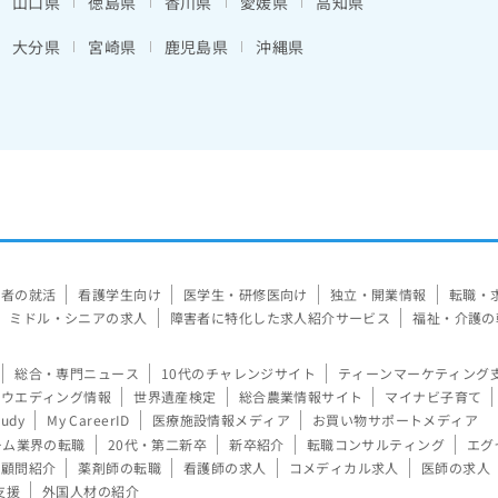
山口県
徳島県
香川県
愛媛県
高知県
大分県
宮崎県
鹿児島県
沖縄県
験者の就活
看護学生向け
医学生・研修医向け
独立・開業情報
転職・
ミドル・シニアの求人
障害者に特化した求人紹介サービス
福祉・介護の
総合・専門ニュース
10代のチャレンジサイト
ティーンマーケティング
ウエディング情報
世界遺産検定
総合農業情報サイト
マイナビ子育て
tudy
My CareerID
医療施設情報メディア
お買い物サポートメディア
ーム業界の転職
20代・第二新卒
新卒紹介
転職コンサルティング
エグ
顧問紹介
薬剤師の転職
看護師の求人
コメディカル求人
医師の求人
支援
外国人材の紹介