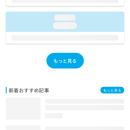
ご了
ら
み
承く
は
ださ
こ
無
い。
loading...
ち
料
loading...
ら
情
報
拡
掲
充
載
の
情
お
報
もっと見る
申
の
し
修
込
正
み
は
は
こ
新着おすすめ記事
もっと見る
こ
ち
ち
ら
ら
そ
loading...
の
他
の