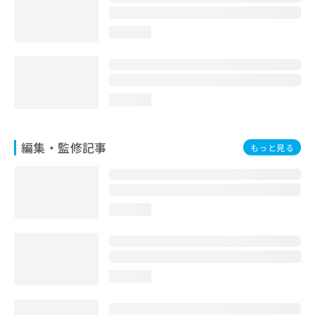
お
問
loading...
い
合
わ
せ
は
loading...
こ
ち
ら
編集・監修記事
もっと見る
loading...
loading...