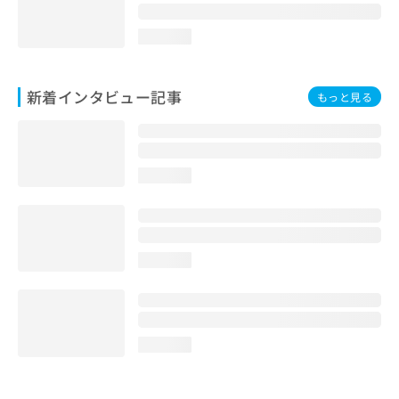
loading...
新着インタビュー記事
もっと見る
loading...
loading...
loading...