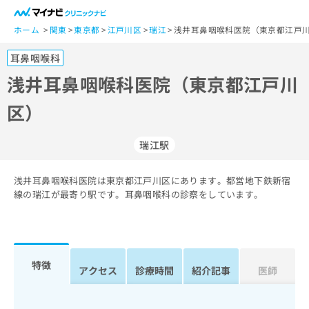
一
般
ホーム
関東
東京都
江戸川区
瑞江
浅井耳鼻咽喉科医院（東京都江戸川
ユ
耳鼻咽喉科
ー
ザ
浅井耳鼻咽喉科医院（東京都江戸川
ー
区）
の
方
は
瑞江駅
こ
ち
浅井耳鼻咽喉科医院は東京都江戸川区にあります。都営地下鉄新宿
ら
線の瑞江が最寄り駅です。耳鼻咽喉科の診察をしています。
医
マ
療
イ
関
ナ
係
ビ
特徴
アクセス
診療時間
紹介記事
医師
者
ク
の
リ
方
ニ