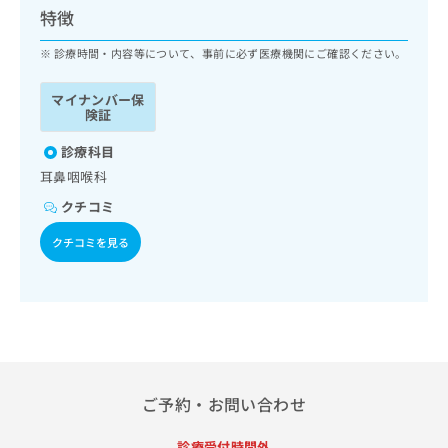
ッ
は
特徴
ク
こ
ナ
診療時間・内容等について、事前に必ず医療機関にご確認ください。
ち
ビ
ら
に
マイナンバー保
関
険証
広
す
広
告
る
診療科目
告
代
お
出
耳鼻咽喉科
理
問
稿
クチコミ
店
い
の
合
の
お
クチコミを見る
わ
方
問
せ
い
は
は
合
こ
こ
わ
ち
ち
せ
ら
ら
は
こ
こち
ち
広
ご予約・お問い合わせ
らは
広
ら
告
マイ
告
出
ナビ
診療受付時間外