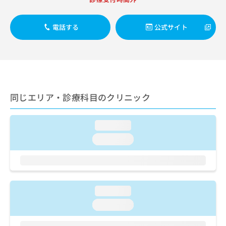
出
稿
クリ
資
稿
ニッ
の
料
クナ
の
お
の
電話する
公式サイト
ビサ
お
問
ご
イト
問
い
請
への
い
合
お問
求
合
合せ
わ
は
フォ
わ
せ
こ
ーム
せ
は
ち
とな
は
こ
同じエリア・診療科目のクリニック
ら
りま
こ
ち
す。
ち
ら
クリ
無
ら
ニッ
loading...
料
クの
資
loading...
情
予
料
報
約・
の
症状
拡
のご
ご
充
相談
請
の
など
求
お
loading...
はで
は
申
きま
loading...
こ
せん
し
ので
ち
込