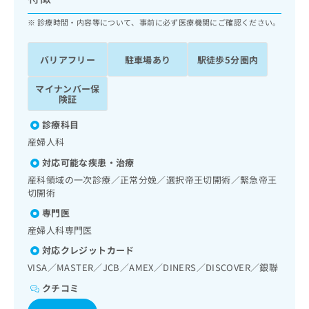
ッ
は
ク
診療時間・内容等について、事前に必ず医療機関にご確認ください。
こ
ナ
ち
ビ
ら
バリアフリー
駐車場あり
駅徒歩5分圏内
に
関
広
マイナンバー保
す
広
告
険証
る
告
代
お
出
診療科目
理
問
稿
産婦人科
店
い
の
合
の
お
対応可能な疾患・治療
わ
方
問
産科領域の一次診療／正常分娩／選択帝王切開術／緊急帝王
せ
い
は
切開術
は
合
こ
専門医
こ
わ
ち
ち
せ
産婦人科専門医
ら
ら
は
対応クレジットカード
こ
VISA／MASTER／JCB／AMEX／DINERS／DISCOVER／銀聯
こち
ち
広
らは
広
ら
告
クチコミ
マイ
告
出
ナビ