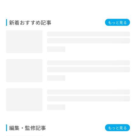
お
問
い
新着おすすめ記事
合
もっと見る
わ
せ
は
こ
loading...
ち
ら
loading...
loading...
編集・監修記事
もっと見る