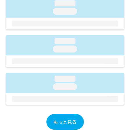
ご了
ら
み
loading...
承く
は
ださ
loading...
こ
無
い。
ち
料
ら
情
報
拡
掲
loading...
充
載
loading...
の
情
お
報
申
の
し
修
込
正
loading...
み
は
は
こ
loading...
こ
ち
ち
ら
ら
そ
の
もっと見る
他
の