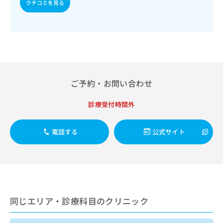
出
クチコミを見る
稿
クリ
資
稿
ニッ
の
料
クナ
の
お
の
ビサ
お
問
ご
イト
問
い
請
への
い
合
お問
求
合
合せ
わ
は
フォ
わ
せ
こ
ーム
ご予約・お問い合わせ
せ
は
ち
とな
は
こ
ら
りま
こ
ち
診療受付時間外
す。
ち
ら
クリ
無
ら
ニッ
料
クの
電話する
公式サイト
資
情
予
料
報
約・
の
症状
拡
のご
ご
充
相談
請
の
など
求
お
はで
は
申
きま
同じエリア・診療科目のクリニック
こ
せん
し
ので
ち
込