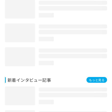
loading...
loading...
loading...
新着インタビュー記事
もっと見る
loading...