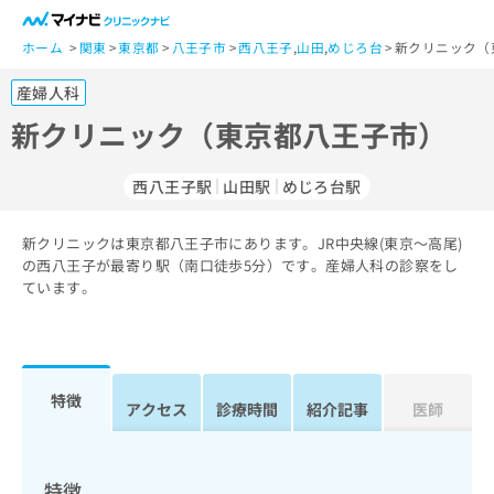
一
般
ホーム
関東
東京都
八王子市
西八王子
,
山田
,
めじろ台
新クリニック（
ユ
産婦人科
ー
ザ
新クリニック（東京都八王子市）
ー
の
西八王子駅
山田駅
めじろ台駅
方
は
こ
新クリニックは東京都八王子市にあります。JR中央線(東京～高尾)
の西八王子が最寄り駅（南口徒歩5分）です。産婦人科の診察をし
ち
ています。
ら
医
マ
療
イ
関
ナ
特徴
アクセス
診療時間
紹介記事
医師
係
ビ
者
ク
の
リ
方
ニ
特徴