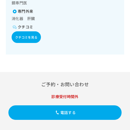
出
稿
クリ
鏡専門医
資
稿
ニッ
の
料
専門外来
クナ
の
お
の
ビサ
消化器 肝臓
お
問
ご
イト
問
い
請
クチコミ
への
い
合
お問
求
合
合せ
わ
クチコミを見る
は
フォ
わ
せ
こ
ーム
せ
は
ち
とな
は
こ
ら
りま
こ
ち
す。
ち
ら
クリ
無
ら
ニッ
料
クの
資
情
予
ご予約・お問い合わせ
料
報
約・
の
症状
拡
のご
診療受付時間外
ご
充
相談
請
の
など
求
お
はで
電話する
は
申
きま
こ
せん
し
ので
ち
込