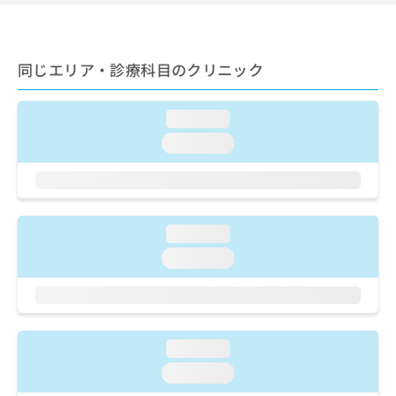
ご了
ら
み
承く
は
ださ
こ
無
い。
ち
料
同じエリア・診療科目のクリニック
ら
情
報
拡
loading...
掲
充
載
loading...
の
情
お
報
申
の
し
修
込
正
loading...
み
は
loading...
は
こ
こ
ち
ち
ら
ら
そ
loading...
の
他
loading...
の