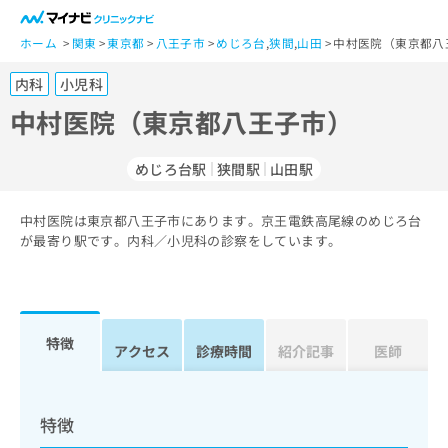
一
般
ホーム
関東
東京都
八王子市
めじろ台
,
狭間
,
山田
中村医院（東京都八
ユ
内科
小児科
ー
ザ
中村医院（東京都八王子市）
ー
の
めじろ台駅
狭間駅
山田駅
方
は
こ
中村医院は東京都八王子市にあります。京王電鉄高尾線のめじろ台
が最寄り駅です。内科／小児科の診察をしています。
ち
ら
医
マ
療
イ
特徴
アクセス
診療時間
紹介記事
医師
関
ナ
係
ビ
者
ク
の
リ
特徴
方
ニ