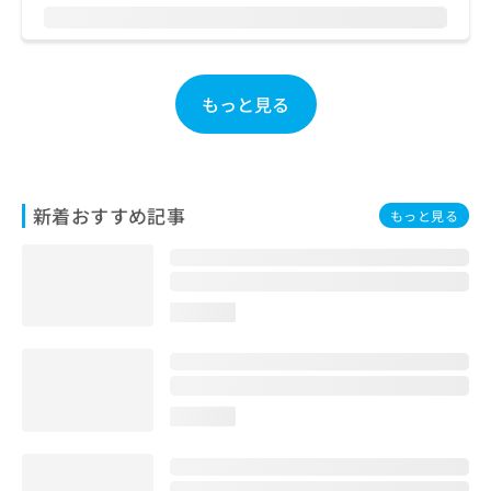
お
問
い
合
もっと見る
わ
せ
は
こ
ち
ら
新着おすすめ記事
もっと見る
loading...
loading...