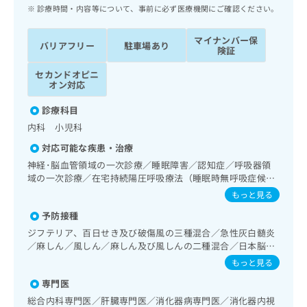
ッ
は
診療時間・内容等について、事前に必ず医療機関にご確認ください。
ク
こ
ナ
ち
マイナンバー保
バリアフリー
駐車場あり
ビ
険証
ら
に
セカンドオピニ
関
広
オン対応
す
広
告
る
告
診療科目
代
お
出
内科 小児科
理
問
稿
店
い
の
対応可能な疾患・治療
合
の
お
神経･脳血管領域の一次診療／睡眠障害／認知症／呼吸器領
わ
方
問
域の一次診療／在宅持続陽圧呼吸療法（睡眠時無呼吸症候群
せ
い
は
治療）／在宅酸素療法／消化器系領域の一次診療／肝･胆
もっと見る
は
合
こ
道・膵臓領域の一次診療／循環器系領域の一次診療／腎･泌
こ
わ
予防接種
尿器系領域の一次診療／内分泌･代謝･栄養領域の一次診療／
ち
ち
せ
血液・免疫系領域の一次診療／小児領域の一次診療／漢方薬
ジフテリア、百日せき及び破傷風の三種混合／急性灰白髄炎
ら
ら
は
の処方
／麻しん／風しん／麻しん及び風しんの二種混合／日本脳炎
こ
／破傷風／Hib感染症／小児の肺炎球菌感染症／ヒトパピロ
もっと見る
こち
ち
広
ーマウイルス感染症／水痘／インフルエンザ／成人の肺炎球
らは
広
ら
専門医
菌感染症／おたふくかぜ／A型肝炎／B型肝炎／狂犬病／ロタ
告
マイ
告
ウイルス感染症／髄膜炎菌感染症
出
総合内科専門医／肝臓専門医／消化器病専門医／消化器内視
ナビ