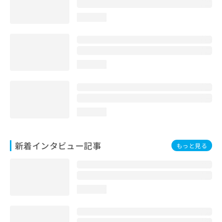
loading...
loading...
loading...
新着インタビュー記事
もっと見る
loading...