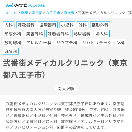
一
般
ホーム
関東
東京都
八王子市
南大沢
弐番街メディカルクリニック（東
ユ
内科
呼吸器科
循環器科
小児科
外科
整形外科
ー
ザ
形成外科
美容外科
呼吸器外科
泌尿器科
婦人科
ー
放射線科
アレルギー科
リウマチ科
リハビリテーション科
の
麻酔科
方
は
弐番街メディカルクリニック（東京
こ
ち
都八王子市）
ら
南大沢駅
医
マ
療
イ
関
弐番街メディカルクリニックは東京都八王子市にあります。京王電
ナ
鉄相模原線の南大沢が最寄り駅（徒歩約10分）です。内科／呼吸器
係
ビ
科／循環器科／小児科／外科／整形外科／形成外科／美容外科／呼
者
ク
吸器外科／泌尿器科／婦人科／放射線科／アレルギー科／リウマチ
の
リ
科／リハビリテーション科／麻酔科の診察をしています。
方
ニ