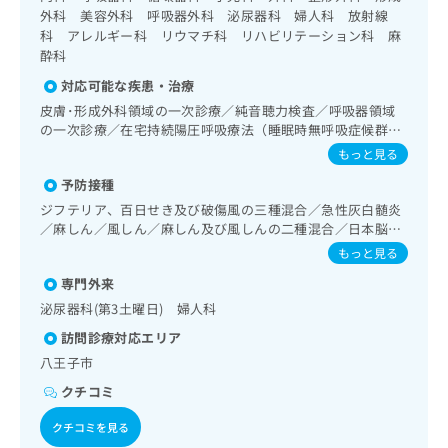
出
稿
クリ
資
外科 美容外科 呼吸器外科 泌尿器科 婦人科 放射線
稿
ニッ
の
料
科 アレルギー科 リウマチ科 リハビリテーション科 麻
クナ
の
お
の
酔科
ビサ
お
問
ご
イト
問
対応可能な疾患・治療
い
請
への
い
合
お問
皮膚･形成外科領域の一次診療／純音聴力検査／呼吸器領域
求
合
合せ
わ
の一次診療／在宅持続陽圧呼吸療法（睡眠時無呼吸症候群治
は
フォ
わ
せ
療）／在宅酸素療法／消化器系領域の一次診療／循環器系領
こ
もっと見る
ーム
せ
域の一次診療／ホルター型心電図検査／腎･泌尿器系領域の
は
ち
とな
予防接種
は
一次診療／婦人科領域の一次診療／内分泌･代謝･栄養領域の
こ
ら
りま
こ
一次診療／内分泌機能検査／インスリン療法／糖尿病患者教
ち
ジフテリア、百日せき及び破傷風の三種混合／急性灰白髄炎
す。
育（食事療法、運動療法、自己血糖測定）／糖尿病による合
ち
ら
／麻しん／風しん／麻しん及び風しんの二種混合／日本脳炎
クリ
無
併症に対する継続的な管理及び指導／血液・免疫系領域の一
ら
ニッ
／破傷風／結核／小児の肺炎球菌感染症／ヒトパピローマウ
もっと見る
料
次診療／エイズ診療／筋・骨格系及び外傷領域の一次診療／
クの
イルス感染症／水痘／インフルエンザ／成人の肺炎球菌感染
資
情
予
小児領域の一次診療／小児呼吸器疾患／小児アレルギー疾患
専門外来
症／おたふくかぜ／A型肝炎／B型肝炎
料
報
約・
／乳幼児の育児相談／画像診断管理（専ら画像診断を担当す
泌尿器科(第3土曜日) 婦人科
の
症状
拡
る医師による読影）／CT撮影／病理診断（専ら病理診断を担
のご
ご
充
訪問診療対応エリア
当する医師による診断）／漢方薬の処方
相談
請
の
八王子市
など
求
お
はで
クチコミ
は
申
きま
こ
せん
し
クチコミを見る
ので
ち
込