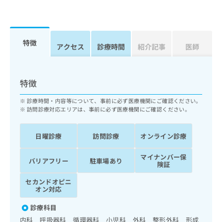
ッ
は
ク
こ
ナ
ち
ビ
ら
特徴
に
アクセス
診療時間
紹介記事
医師
関
広
す
広
告
る
告
特徴
代
お
出
理
問
稿
診療時間・内容等について、事前に必ず医療機関にご確認ください。
店
い
の
訪問診療対応エリアは、事前に必ず医療機関にご確認ください。
合
の
お
わ
方
問
せ
い
日曜診療
訪問診療
オンライン診療
は
は
合
こ
こ
わ
マイナンバー保
ち
バリアフリー
駐車場あり
ち
険証
せ
ら
ら
は
セカンドオピニ
こ
オン対応
こち
ち
広
らは
広
ら
告
診療科目
マイ
告
出
ナビ
内科 呼吸器科 循環器科 小児科 外科 整形外科 形成