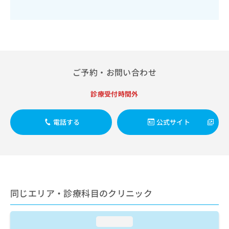
ご了
ら
み
承く
は
ださ
こ
無
い。
ち
料
ら
情
報
拡
掲
ご予約・お問い合わせ
充
載
の
情
診療受付時間外
お
報
申
の
し
修
電話する
公式サイト
込
正
み
は
は
こ
こ
ち
ち
ら
ら
同じエリア・診療科目のクリニック
そ
の
他
loading...
の