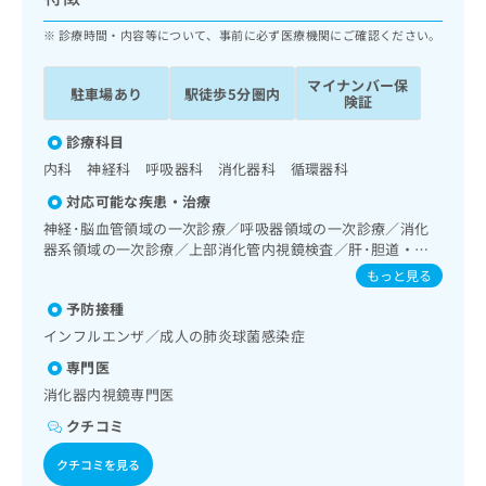
ッ
は
ク
診療時間・内容等について、事前に必ず医療機関にご確認ください。
こ
ナ
ち
ビ
ら
マイナンバー保
駐車場あり
駅徒歩5分圏内
に
険証
関
広
す
診療科目
広
告
る
告
内科 神経科 呼吸器科 消化器科 循環器科
代
お
出
対応可能な疾患・治療
理
問
稿
店
い
神経･脳血管領域の一次診療／呼吸器領域の一次診療／消化
の
器系領域の一次診療／上部消化管内視鏡検査／肝･胆道・膵
合
の
お
臓領域の一次診療／循環器系領域の一次診療／内分泌･代謝･
わ
方
問
もっと見る
栄養領域の一次診療
せ
い
は
予防接種
は
合
こ
インフルエンザ／成人の肺炎球菌感染症
こ
わ
ち
ち
せ
専門医
ら
ら
は
消化器内視鏡専門医
こ
こち
クチコミ
ち
広
らは
広
ら
告
マイ
クチコミを見る
告
出
ナビ