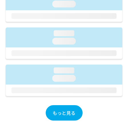
ご了
ら
み
loading...
承く
は
ださ
こ
無
い。
ち
料
ら
情
報
loading...
拡
掲
loading...
充
載
の
情
お
報
申
の
し
修
loading...
込
正
み
loading...
は
は
こ
こ
ち
ち
ら
ら
そ
もっと見る
の
他
の