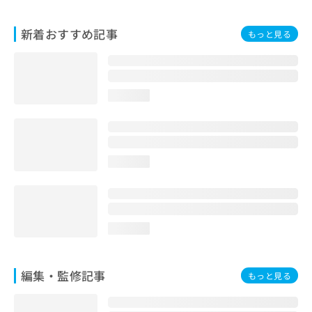
お
問
新着おすすめ記事
もっと見る
い
合
わ
せ
は
loading...
こ
ち
ら
loading...
loading...
編集・監修記事
もっと見る