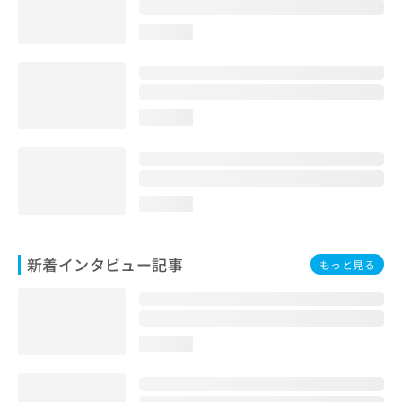
loading...
loading...
loading...
新着インタビュー記事
もっと見る
loading...