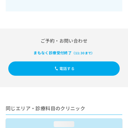
出
稿
クリ
資
稿
ニッ
の
料
クナ
の
お
の
ビサ
お
問
ご
イト
問
い
請
への
い
合
お問
求
合
合せ
わ
は
ご予約・お問い合わせ
フォ
わ
せ
こ
ーム
せ
は
ち
とな
まもなく診療受付終了
は
（11:30まで）
こ
ら
りま
こ
ち
す。
ち
ら
クリ
無
電話する
ら
ニッ
料
クの
資
情
予
料
報
約・
の
症状
拡
のご
ご
充
相談
請
の
など
求
同じエリア・診療科目のクリニック
お
はで
は
申
きま
こ
せん
し
ので
loading...
ち
込