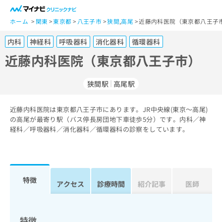
一
般
ホーム
関東
東京都
八王子市
狭間
,
高尾
近藤内科医院（東京都八王子市
ユ
内科
神経科
呼吸器科
消化器科
循環器科
ー
ザ
近藤内科医院（東京都八王子市）
ー
の
狭間駅
高尾駅
方
は
こ
近藤内科医院は東京都八王子市にあります。JR中央線(東京～高尾)
の高尾が最寄り駅（バス停長房団地下車徒歩5分）です。内科／神
ち
経科／呼吸器科／消化器科／循環器科の診察をしています。
ら
医
マ
療
イ
関
ナ
特徴
アクセス
診療時間
紹介記事
医師
係
ビ
者
ク
の
リ
方
ニ
特徴