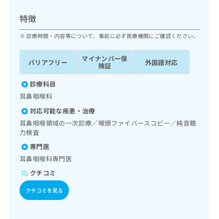
ッ
は
ク
こ
特徴
ナ
ち
ビ
診療時間・内容等について、事前に必ず医療機関にご確認ください。
ら
に
関
マイナンバー保
広
バリアフリー
外国語対応
す
広
険証
告
る
告
代
お
診療科目
出
理
問
稿
耳鼻咽喉科
店
い
の
対応可能な疾患・治療
合
の
お
わ
耳鼻咽喉領域の一次診療／喉頭ファイバースコピー／純音聴
方
問
せ
力検査
い
は
は
合
こ
専門医
こ
わ
ち
耳鼻咽喉科専門医
ち
せ
ら
ら
は
クチコミ
こ
こち
クチコミを見る
ち
広
らは
広
ら
告
マイ
告
出
ナビ