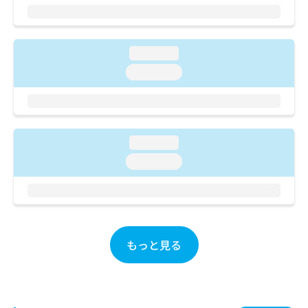
ご了
ら
み
承く
は
ださ
こ
無
い。
ち
料
loading...
ら
情
loading...
報
拡
掲
充
載
の
情
お
報
loading...
申
の
し
loading...
修
込
正
み
は
は
こ
こ
ち
ち
ら
ら
もっと見る
そ
の
他
の