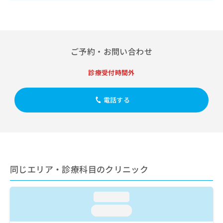
出
稿
クリ
資
稿
ニッ
の
料
クナ
の
お
の
ビサ
お
問
ご
イト
問
い
請
への
ご予約・お問い合わせ
い
合
お問
求
合
合せ
わ
は
フォ
わ
診療受付時間外
せ
こ
ーム
せ
は
ち
とな
は
こ
ら
りま
電話する
こ
ち
す。
ち
ら
クリ
無
ら
ニッ
料
クの
資
情
予
料
報
約・
の
症状
拡
のご
ご
同じエリア・診療科目のクリニック
充
相談
請
の
など
求
お
はで
は
loading...
申
きま
こ
せん
し
loading...
ので
ち
込