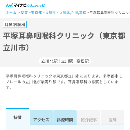
一
般
ホーム
関東
東京都
立川市
立川北
,
立川
,
高松
平塚耳鼻咽喉科クリニッ
ユ
耳鼻咽喉科
ー
ザ
平塚耳鼻咽喉科クリニック（東京都
ー
立川市）
の
方
は
立川北駅
立川駅
高松駅
こ
ち
平塚耳鼻咽喉科クリニックは東京都立川市にあります。多摩都市モ
ら
ノレールの立川北が最寄り駅です。耳鼻咽喉科の診察をしていま
す。
医
マ
療
イ
関
ナ
係
ビ
者
ク
特徴
アクセス
診療時間
紹介記事
医師
の
リ
方
ニ