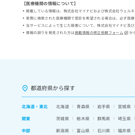
【医療機関の情報について】
ち
み
ら
掲載している情報は、株式会社マイナビおよび株式会社ウェルネ
は
こ
実際に検索された医療機関で受診を希望される場合は、必ず医療
ち
当サービスによって生じた損害について、株式会社マイナビ及び
そ
ら
情報の誤りを発見された方は
掲載情報の修正依頼フォーム
か
の
他
の
お
問
い
合
わ
せ
都道府県から探す
は
こ
ち
ら
北海道
・
東北
北海道
青森県
岩手県
宮城県
関東
茨城県
栃木県
群馬県
埼玉県
中部
新潟県
富山県
石川県
福井県