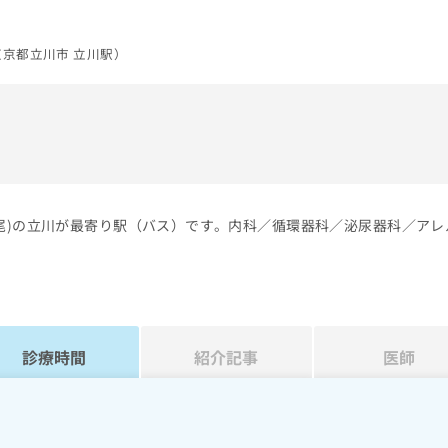
京都立川市 立川駅）
）
高尾)の立川が最寄り駅（バス）です。内科／循環器科／泌尿器科／アレ
診療時間
紹介記事
医師