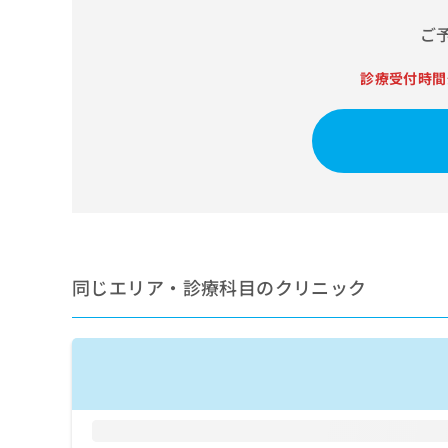
せ
こち
ち
らは
は
ご
マイ
こ
ら
ナビ
ち
クリ
診療受付時間
ら
ニッ
クナ
広
ビサ
広
資
イト
告
告
への
料
出
出
お問
の
稿
合せ
稿
ご
の
フォ
の
請
お
ーム
お
求
問
とな
問
りま
は
い
い
す。
こ
合
同じエリア・診療科目のクリニック
合
クリ
ち
わ
ニッ
わ
ら
せ
クの
せ
は
予
は
約・
こ
こ
無
症状
ち
ち
のご
料
ら
相談
ら
情
など
報
はで