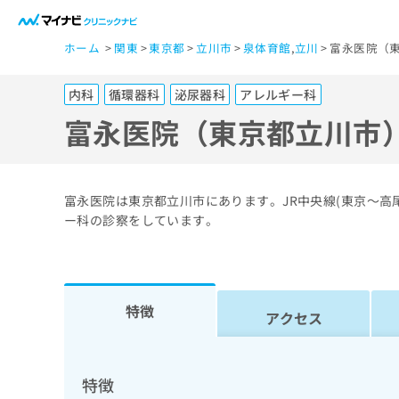
一
ホーム
関東
東京都
立川市
泉体育館
,
立川
富永医院（東
般
ユ
内科
循環器科
泌尿器科
アレルギー科
ー
ザ
富永医院（東京都立川市
ー
の
方
富永医院は東京都立川市にあります。JR中央線(東京～
は
ー科の診察をしています。
こ
ち
ら
特徴
アクセス
医
マ
療
イ
ナ
関
特徴
ビ