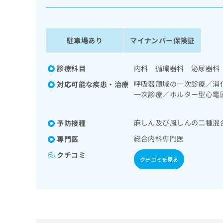
係
ク
者
リ
の
ニ
ッ
方
駐車場あり
マイナンバー保険証
ク
は
ナ
こ
ビ
診療科目
内科 循環器科 泌尿器科
ち
に
呼吸器領域の一次診療／消
対応可能な疾患・治療
関
ら
一次診療／ホルター型心電
す
泌･代謝･栄養領域の一次
る
領域の一次診療／漢方薬の
お
広
麻しん及び風しんの二種混
予防接種
広
問
告
告
い
総合内科専門医
専門医
出
代
合
クチコミ
稿
わ
理
クチコミを見る
の
せ
店
お
は
の
問
こ
い
方
ち
合
ら
は
わ
こ