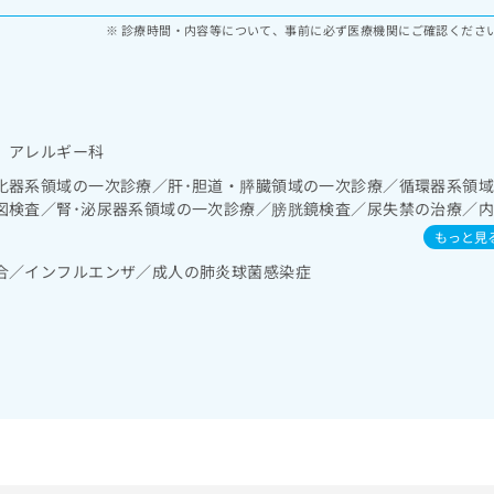
診療時間・内容等について、事前に必ず医療機関にご確認くださ
 アレルギー科
化器系領域の一次診療／肝･胆道・膵臓領域の一次診療／循環器系領
図検査／腎･泌尿器系領域の一次診療／膀胱鏡検査／尿失禁の治療／
診療／糖尿病による合併症に対する継続的な管理及び指導／血液・免疫
もっと見
処方
合／インフルエンザ／成人の肺炎球菌感染症