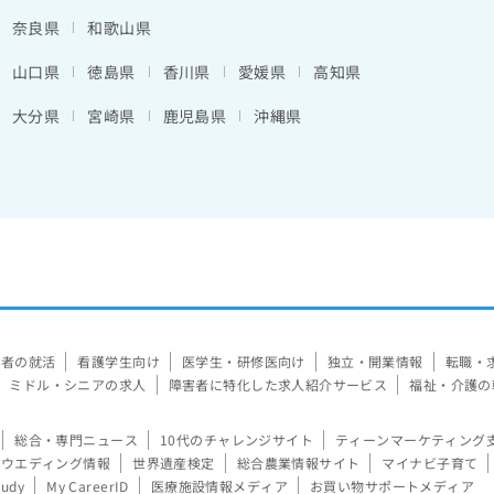
奈良県
和歌山県
山口県
徳島県
香川県
愛媛県
高知県
大分県
宮崎県
鹿児島県
沖縄県
験者の就活
看護学生向け
医学生・研修医向け
独立・開業情報
転職・
ミドル・シニアの求人
障害者に特化した求人紹介サービス
福祉・介護の
総合・専門ニュース
10代のチャレンジサイト
ティーンマーケティング
ウエディング情報
世界遺産検定
総合農業情報サイト
マイナビ子育て
tudy
My CareerID
医療施設情報メディア
お買い物サポートメディア