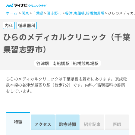
一
般
ホーム
関東
千葉県
習志野市
谷津
,
南船橋
,
船橋競馬場
ひらのメディカ
ユ
内科
循環器科
ー
ザ
ひらのメディカルクリニック（千葉
ー
県習志野市）
の
方
は
谷津駅
南船橋駅
船橋競馬場駅
こ
ち
ひらのメディカルクリニックは千葉県習志野市にあります。京成電
ら
鉄本線の谷津が最寄り駅（徒歩7分）です。内科／循環器科の診察
をしています。
医
マ
療
イ
関
ナ
係
ビ
者
ク
特徴
アクセス
診療時間
紹介記事
医師
の
リ
方
ニ