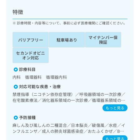
ッ
は
ク
こ
特徴
ナ
ち
ビ
診療時間・内容等について、事前に必ず医療機関にご確認ください。
ら
に
関
マイナンバー保
広
バリアフリー
駐車場あり
す
広
険証
告
る
告
代
セカンドオピニ
お
出
オン対応
理
問
稿
店
い
の
診療科目
合
の
お
内科 循環器科 循環器内科
わ
方
問
せ
い
は
対応可能な疾患・治療
は
合
こ
禁煙指導（ニコチン依存症管理）／呼吸器領域の一次診療／
こ
わ
ち
在宅酸素療法／消化器系領域の一次診療／循環器系領域の一
ち
せ
次診療／ホルター型心電図検査／腎･泌尿器系領域の一次診
ら
もっと見る
ら
は
療／内分泌･代謝･栄養領域の一次診療／内分泌機能検査／イ
こ
予防接種
ンスリン療法／糖尿病患者教育（食事療法、運動療法、自己
こち
ち
広
血糖測定）／糖尿病による合併症に対する継続的な管理及び
麻しん及び風しんの二種混合／日本脳炎／破傷風／水痘／イ
らは
広
ら
指導／漢方薬の処方
告
ンフルエンザ／成人の肺炎球菌感染症／おたふくかぜ／B型
マイ
告
出
肝炎
ナビ
もっと見る