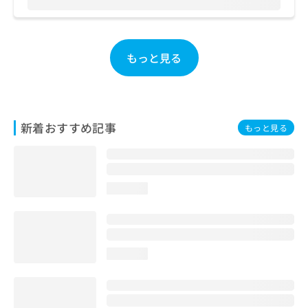
お
問
い
合
もっと見る
わ
せ
は
こ
ち
新着おすすめ記事
もっと見る
ら
loading...
loading...