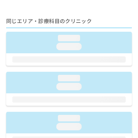
ご了
ら
み
承く
は
ださ
こ
無
い。
同じエリア・診療科目のクリニック
ち
料
ら
情
報
loading...
拡
掲
loading...
充
載
の
情
お
報
申
の
し
修
込
loading...
正
み
は
loading...
は
こ
こ
ち
ち
ら
ら
そ
loading...
の
loading...
他
の