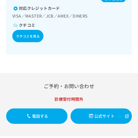
出
稿
クリ
資
稿
ニッ
対応クレジットカード
の
料
クナ
の
お
の
VISA／MASTER／JCB／AMEX／DINERS
ビサ
お
問
ご
イト
クチコミ
問
い
請
への
い
合
お問
求
クチコミを見る
合
合せ
わ
は
フォ
わ
せ
こ
ーム
せ
は
ち
とな
は
こ
ら
りま
こ
ち
す。
ち
ら
クリ
無
ら
ニッ
料
クの
資
ご予約・お問い合わせ
情
予
料
報
約・
の
症状
拡
診療受付時間外
のご
ご
充
相談
請
の
など
求
電話する
公式サイト
お
はで
は
申
きま
こ
せん
し
ので
ち
込