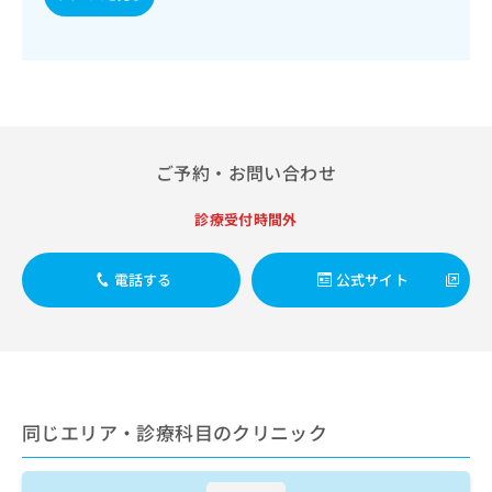
出
稿
クリ
資
稿
ニッ
の
料
クナ
の
お
の
ビサ
お
問
ご
イト
問
い
請
への
い
合
お問
求
合
合せ
わ
は
フォ
わ
せ
こ
ご予約・お問い合わせ
ーム
せ
は
ち
とな
は
こ
ら
りま
診療受付時間外
こ
ち
す。
ち
ら
クリ
無
ら
ニッ
電話する
公式サイト
料
クの
資
情
予
料
報
約・
の
症状
拡
のご
ご
充
相談
請
の
など
求
お
はで
同じエリア・診療科目のクリニック
は
申
きま
こ
せん
し
ので
ち
込