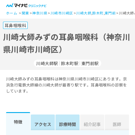
一
般
ホーム
関東
神奈川県
川崎市川崎区
川崎大師
,
鈴木町
,
東門前
川崎大師
ユ
耳鼻咽喉科
ー
ザ
川崎大師みずの耳鼻咽喉科（神奈川
ー
県川崎市川崎区）
の
方
は
川崎大師駅
鈴木町駅
東門前駅
こ
ち
川崎大師みずの耳鼻咽喉科は神奈川県川崎市川崎区にあります。京
ら
浜急行電鉄大師線の川崎大師が最寄り駅です。耳鼻咽喉科の診察を
しています。
医
マ
療
イ
関
ナ
係
ビ
者
ク
特徴
アクセス
診療時間
紹介記事
医師
の
リ
方
ニ