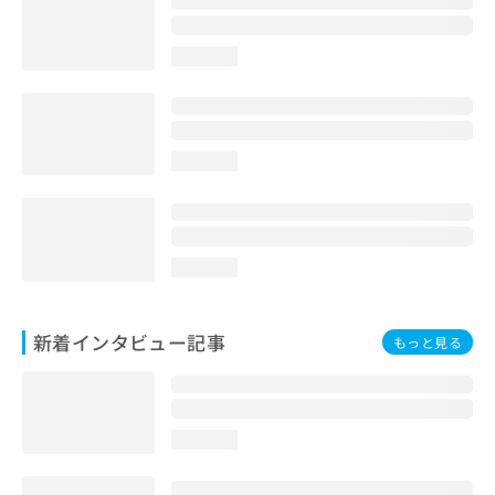
loading...
loading...
loading...
新着インタビュー記事
もっと見る
loading...