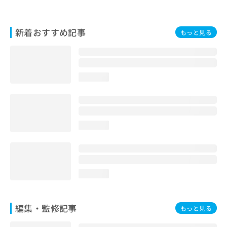
お
問
い
新着おすすめ記事
もっと見る
合
わ
せ
は
こ
loading...
ち
ら
loading...
loading...
編集・監修記事
もっと見る