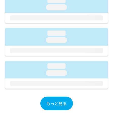
loading...
ご了
ら
み
承く
loading...
は
ださ
こ
無
い。
ち
料
ら
情
報
loading...
拡
掲
充
載
loading...
の
情
お
報
申
の
し
修
込
正
loading...
み
は
loading...
は
こ
こ
ち
ち
ら
ら
そ
の
もっと見る
他
の