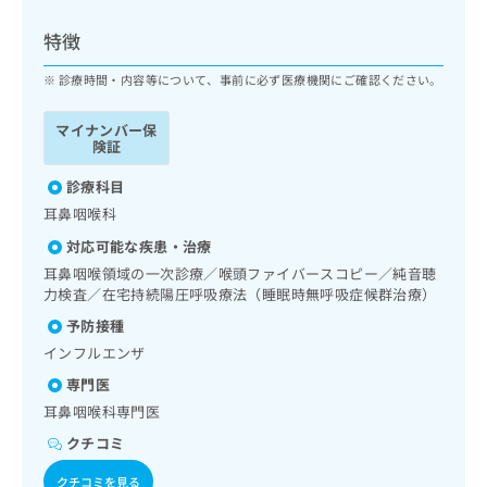
ッ
は
ク
こ
特徴
ナ
ち
ビ
診療時間・内容等について、事前に必ず医療機関にご確認ください。
ら
に
関
マイナンバー保
広
す
広
険証
告
る
告
代
お
診療科目
出
理
問
稿
耳鼻咽喉科
店
い
の
対応可能な疾患・治療
合
の
お
わ
耳鼻咽喉領域の一次診療／喉頭ファイバースコピー／純音聴
方
問
せ
力検査／在宅持続陽圧呼吸療法（睡眠時無呼吸症候群治療）
い
は
は
合
こ
予防接種
こ
わ
ち
インフルエンザ
ち
せ
ら
ら
は
専門医
こ
耳鼻咽喉科専門医
こち
ち
広
らは
クチコミ
広
ら
告
マイ
告
出
ナビ
クチコミを見る