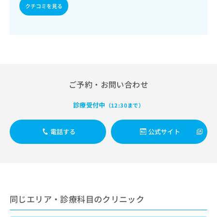
出
稿
クリ
資
及び指導／血液・免疫系領域の一次診療／血液凝固異常の診
クチコミを見る
稿
ニッ
の
料
断及び治療／筋・骨格系及び外傷領域の一次診療／小児領域
クナ
の
お
の一次診療／医療用麻薬によるがん疼痛治療／がんに伴う精
の
ビサ
お
問
神症状のケア／画像診断管理（専ら画像診断を担当する医師
ご
イト
問
い
による読影）／漢方薬の処方／在宅における看取り
請
への
い
合
お問
求
合
合せ
わ
は
フォ
わ
せ
こ
ーム
せ
は
ち
ご予約・お問い合わせ
とな
は
こ
ら
りま
こ
ち
す。
診療受付中
（12:30まで）
ち
ら
クリ
無
ら
ニッ
料
クの
電話する
公式サイト
資
情
予
料
報
約・
の
症状
拡
のご
ご
充
相談
請
の
など
求
お
はで
は
申
きま
同じエリア・診療科目のクリニック
こ
せん
し
ので
ち
込