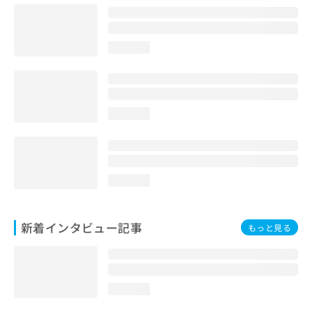
loading...
loading...
loading...
新着インタビュー記事
もっと見る
loading...