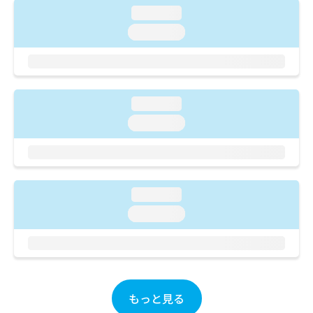
ご了
ら
み
loading...
承く
は
ださ
loading...
こ
無
い。
ち
料
ら
情
報
拡
掲
loading...
充
載
の
情
loading...
お
報
申
の
し
修
込
正
み
は
loading...
は
こ
loading...
こ
ち
ち
ら
ら
そ
の
他
もっと見る
の