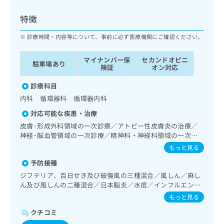
ッ
は
ク
こ
特徴
ナ
ち
ビ
診療時間・内容等について、事前に必ず医療機関にご確認ください。
ら
に
関
マイナンバー保
セカンドオピニ
広
駐車場あり
す
広
険証
オン対応
告
る
告
代
お
診療科目
出
理
問
稿
内科 循環器科 循環器内科
店
い
の
対応可能な疾患・治療
合
の
お
わ
皮膚･形成外科領域の一次診療／アトピー性皮膚炎の治療／
方
問
せ
神経･脳血管領域の一次診療／精神科・神経科領域の一次診
い
は
療／認知症／眼領域の一次診療／耳鼻咽喉領域の一次診療／
は
合
もっと見る
こ
呼吸器領域の一次診療／在宅持続陽圧呼吸療法（睡眠時無呼
こ
わ
ち
予防接種
吸症候群治療）／在宅酸素療法／消化器系領域の一次診療／
ち
せ
ら
人工肛門の管理／肝･胆道・膵臓領域の一次診療／循環器系
ら
ジフテリア、百日せき及び破傷風の三種混合／風しん／麻し
は
領域の一次診療／ホルター型心電図検査／ペースメーカー管
ん及び風しんの二種混合／日本脳炎／水痘／インフルエンザ
こ
理／腎･泌尿器系領域の一次診療／尿失禁の治療／更年期障
こち
／成人の肺炎球菌感染症／おたふくかぜ／A型肝炎／B型肝炎
ち
もっと見る
広
害治療／内分泌･代謝･栄養領域の一次診療／内分泌機能検査
らは
広
ら
告
マイ
／インスリン療法／糖尿病患者教育（食事療法、運動療法、
クチコミ
告
出
ナビ
自己血糖測定）／糖尿病による合併症に対する継続的な管理