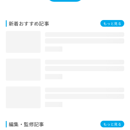
お
問
い
合
新着おすすめ記事
もっと見る
わ
せ
は
こ
loading...
ち
ら
loading...
loading...
編集・監修記事
もっと見る