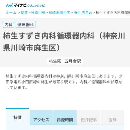
一
般
ホーム
関東
神奈川県
川崎市麻生区
柿生
,
五月台
柿生すずき内科循環
ユ
内科
循環器科
ー
ザ
柿生すずき内科循環器内科（神奈川
ー
県川崎市麻生区）
の
方
は
柿生駅
五月台駅
こ
ち
柿生すずき内科循環器内科は神奈川県川崎市麻生区にあります。小
ら
田急電鉄小田原線の柿生が最寄り駅です。内科／循環器科の診察を
しています。
医
マ
療
イ
関
ナ
係
ビ
者
ク
特徴
アクセス
診療時間
紹介記事
医師
の
リ
方
ニ