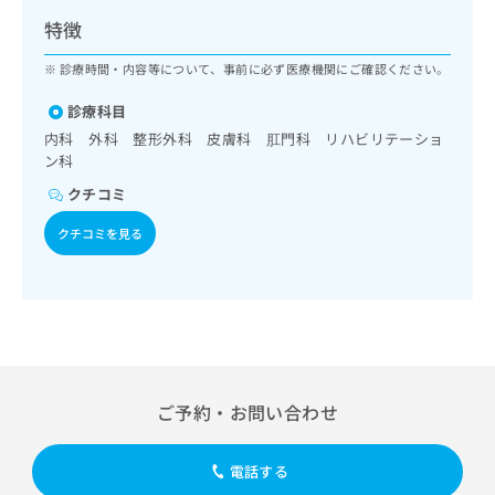
ッ
は
特徴
ク
こ
ナ
ち
診療時間・内容等について、事前に必ず医療機関にご確認ください。
ビ
ら
に
診療科目
関
広
内科 外科 整形外科 皮膚科 肛門科 リハビリテーショ
す
広
告
ン科
る
告
代
お
出
クチコミ
理
問
稿
店
い
クチコミを見る
の
合
の
お
わ
方
問
せ
い
は
は
合
こ
こ
わ
ち
ち
せ
ら
ら
は
ご予約・お問い合わせ
こ
こち
ち
広
らは
広
ら
告
マイ
電話する
告
出
ナビ