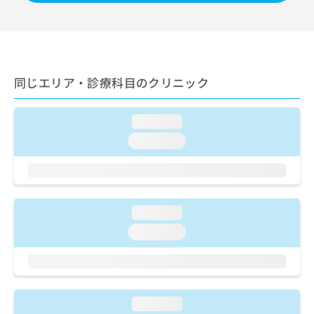
出
稿
クリ
資
稿
ニッ
の
料
クナ
の
お
の
ビサ
お
問
ご
イト
問
い
請
への
い
合
お問
求
同じエリア・診療科目のクリニック
合
合せ
わ
は
フォ
わ
せ
こ
ーム
せ
は
ち
loading...
とな
は
こ
ら
りま
loading...
こ
ち
す。
ち
ら
クリ
無
ら
ニッ
料
クの
資
情
予
料
報
約・
loading...
の
症状
拡
loading...
のご
ご
充
相談
請
の
など
求
お
はで
は
申
きま
こ
せん
し
loading...
ので
ち
込