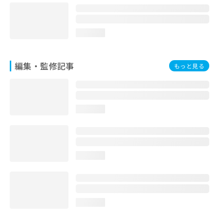
お
問
い
loading...
合
わ
せ
編集・監修記事
は
もっと見る
こ
ち
ら
loading...
loading...
loading...