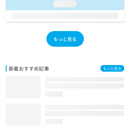
ご了
ら
み
loading...
承く
は
ださ
こ
無
い。
ち
料
ら
情
報
もっと見る
拡
掲
充
載
の
情
お
報
申
の
し
新着おすすめ記事
修
もっと見る
込
正
み
は
は
こ
こ
ち
loading...
ち
ら
ら
そ
の
loading...
他
の