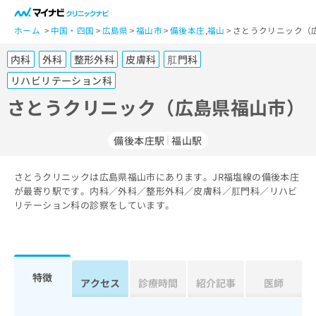
一
般
ホーム
中国・四国
広島県
福山市
備後本庄
,
福山
さとうクリニック（
ユ
内科
外科
整形外科
皮膚科
肛門科
ー
ザ
リハビリテーション科
ー
さとうクリニック（広島県福山市）
の
方
は
備後本庄駅
福山駅
こ
ち
さとうクリニックは広島県福山市にあります。JR福塩線の備後本庄
ら
が最寄り駅です。内科／外科／整形外科／皮膚科／肛門科／リハビ
リテーション科の診察をしています。
医
マ
療
イ
関
ナ
係
ビ
特徴
者
ク
アクセス
診療時間
紹介記事
医師
の
リ
方
ニ