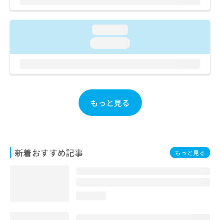
ご了
ら
み
承く
は
ださ
こ
無
い。
loading...
ち
料
loading...
ら
情
報
拡
掲
充
載
の
情
お
報
もっと見る
申
の
し
修
込
正
み
は
は
こ
新着おすすめ記事
もっと見る
こ
ち
ち
ら
ら
そ
loading...
の
他
の