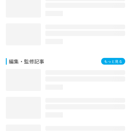
お
問
loading...
い
合
わ
せ
は
loading...
こ
ち
ら
編集・監修記事
もっと見る
loading...
loading...