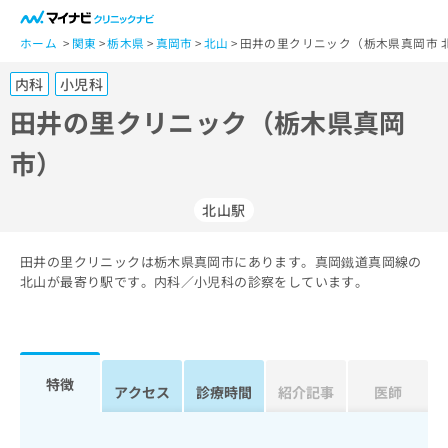
一
般
ホーム
関東
栃木県
真岡市
北山
田井の里クリニック（栃木県真岡市 
ユ
内科
小児科
ー
ザ
田井の里クリニック（栃木県真岡
ー
市）
の
方
は
北山駅
こ
ち
田井の里クリニックは栃木県真岡市にあります。真岡鐵道真岡線の
ら
北山が最寄り駅です。内科／小児科の診察をしています。
医
マ
療
イ
関
ナ
係
ビ
特徴
アクセス
診療時間
紹介記事
医師
者
ク
の
リ
方
ニ