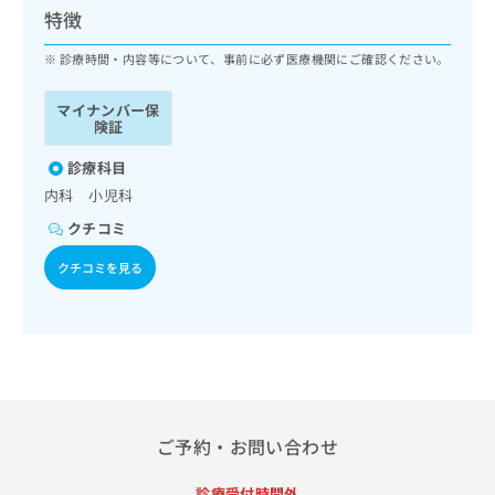
ッ
は
特徴
ク
こ
ナ
診療時間・内容等について、事前に必ず医療機関にご確認ください。
ち
ビ
ら
に
マイナンバー保
関
険証
広
す
広
告
る
診療科目
告
代
お
出
内科 小児科
理
問
稿
クチコミ
店
い
の
合
の
お
クチコミを見る
わ
方
問
せ
い
は
は
合
こ
こ
わ
ち
ち
せ
ら
ら
は
こ
こち
ち
広
ご予約・お問い合わせ
らは
広
ら
告
マイ
告
出
ナビ
診療受付時間外