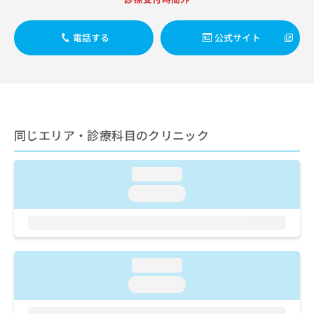
出
稿
クリ
資
稿
ニッ
の
料
クナ
の
お
の
電話する
公式サイト
ビサ
お
問
ご
イト
問
い
請
への
い
合
お問
求
合
合せ
わ
は
フォ
わ
せ
こ
ーム
せ
は
ち
とな
は
こ
同じエリア・診療科目のクリニック
ら
りま
こ
ち
す。
ち
ら
クリ
無
ら
ニッ
loading...
料
クの
資
loading...
情
予
料
報
約・
の
症状
拡
のご
ご
充
相談
請
の
など
求
お
loading...
はで
は
申
きま
loading...
こ
せん
し
ので
ち
込