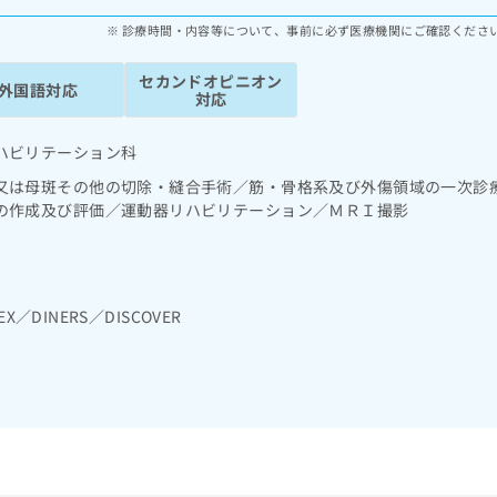
診療時間・内容等について、事前に必ず医療機関にご確認くださ
セカンドオピニオン
外国語対応
対応
ハビリテーション科
又は母斑その他の切除・縫合手術／筋・骨格系及び外傷領域の一次診
の作成及び評価／運動器リハビリテーション／ＭＲＩ撮影
EX／DINERS／DISCOVER