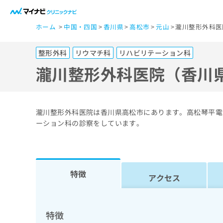
一
ホーム
中国・四国
香川県
高松市
元山
瀧川整形外科医
般
ユ
整形外科
リウマチ科
リハビリテーション科
ー
ザ
瀧川整形外科医院（香川
ー
の
方
瀧川整形外科医院は香川県高松市にあります。高松琴平電
は
ーション科の診察をしています。
こ
ち
ら
特徴
アクセス
医
マ
療
イ
ナ
関
特徴
ビ