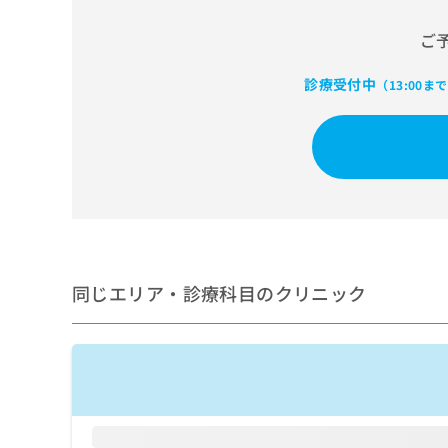
せ
こち
ち
らは
は
ご
マイ
こ
ら
ナビ
ち
クリ
診療受付中
ら
（13:00ま
ニッ
クナ
広
ビサ
広
資
イト
告
告
への
料
出
出
お問
の
稿
合せ
稿
ご
の
フォ
の
請
お
ーム
お
求
問
とな
問
りま
は
い
い
す。
こ
合
同じエリア・診療科目のクリニック
合
クリ
ち
わ
ニッ
わ
ら
せ
クの
せ
は
予
は
約・
こ
こ
無
症状
ち
ち
のご
料
ら
相談
ら
情
など
報
はで