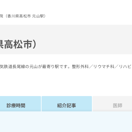
院（香川県高松市 元山駅）
県高松市）
気鉄道長尾線の元山が最寄り駅です。整形外科／リウマチ科／リハビ
診療時間
紹介記事
医師