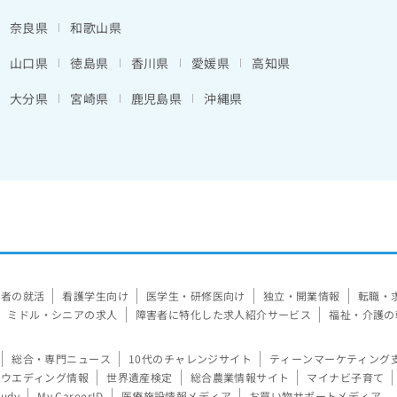
奈良県
和歌山県
山口県
徳島県
香川県
愛媛県
高知県
大分県
宮崎県
鹿児島県
沖縄県
験者の就活
看護学生向け
医学生・研修医向け
独立・開業情報
転職・
ミドル・シニアの求人
障害者に特化した求人紹介サービス
福祉・介護の
総合・専門ニュース
10代のチャレンジサイト
ティーンマーケティング
ウエディング情報
世界遺産検定
総合農業情報サイト
マイナビ子育て
tudy
My CareerID
医療施設情報メディア
お買い物サポートメディア