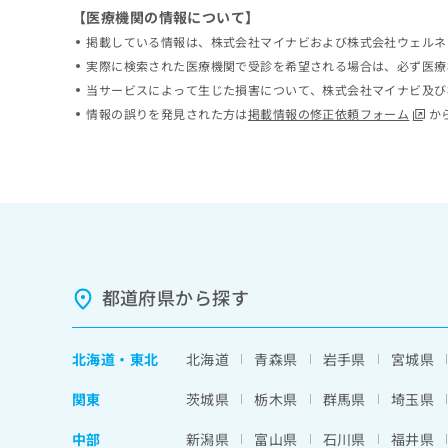
ち
【医療機関の情報について】
み
ら
は
掲載している情報は、株式会社マイナビおよび株式会社ウェルネ
こ
実際に検索された医療機関で受診を希望される場合は、必ず医療
ち
当サービスによって生じた損害について、株式会社マイナビ及び
そ
ら
の
情報の誤りを発見された方は
掲載情報の修正依頼フォーム
か
他
の
お
問
い
合
わ
せ
は
都道府県から探す
こ
ち
ら
北海道
・
東北
北海道
青森県
岩手県
宮城県
関東
茨城県
栃木県
群馬県
埼玉県
中部
新潟県
富山県
石川県
福井県