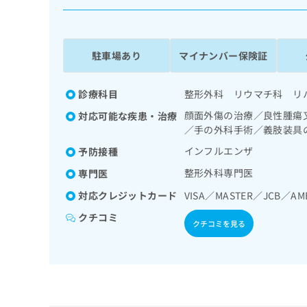
係
ク
者
リ
の
ニ
ッ
方
駐車場あり
マイナンバー保険証
ク
は
ナ
こ
ビ
診療科目
整形外科 リウマチ科 リ
ち
に
顔面外傷の治療／良性腫瘍
対応可能な疾患・治療
関
ら
／手の外科手術／義肢装具
す
る
インフルエンザ
予防接種
お
広
整形外科専門医
広
専門医
問
告
告
い
対応クレジットカード
VISA／MASTER／JCB／AM
出
代
合
稿
わ
クチコミ
理
クチコミを見る
の
せ
店
お
は
の
問
こ
い
方
ち
合
ら
は
わ
こ