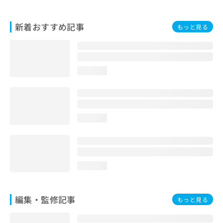
お
問
新着おすすめ記事
い
もっと見る
合
わ
せ
は
loading...
こ
ち
ら
loading...
loading...
編集・監修記事
もっと見る