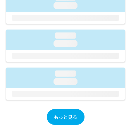
ご了
ら
み
loading...
承く
は
ださ
こ
無
い。
ち
料
ら
情
報
loading...
拡
掲
loading...
充
載
の
情
お
報
申
の
し
修
loading...
込
正
み
は
loading...
は
こ
こ
ち
ち
ら
ら
そ
もっと見る
の
他
の