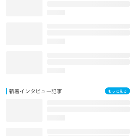
loading...
loading...
loading...
新着インタビュー記事
もっと見る
loading...