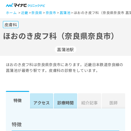
一
般
ホーム
近畿
奈良県
奈良市
菖蒲池
ほおのき皮フ科（奈良県奈良市 菖
ユ
皮膚科
ー
ザ
ほおのき皮フ科（奈良県奈良市）
ー
の
菖蒲池駅
方
は
こ
ほおのき皮フ科は奈良県奈良市にあります。近畿日本鉄道奈良線の
菖蒲池が最寄り駅です。皮膚科の診察をしています。
ち
ら
医
マ
療
イ
特徴
アクセス
診療時間
紹介記事
医師
関
ナ
係
ビ
者
ク
の
リ
特徴
方
ニ