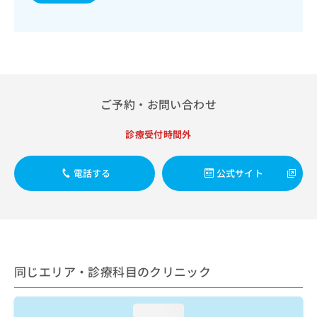
出
稿
クリ
資
稿
ニッ
の
料
クナ
の
お
の
ビサ
お
問
ご
イト
問
い
請
への
い
合
お問
求
合
合せ
わ
は
フォ
ご予約・お問い合わせ
わ
せ
こ
ーム
せ
は
ち
とな
は
こ
診療受付時間外
ら
りま
こ
ち
す。
ち
ら
クリ
無
電話する
公式サイト
ら
ニッ
料
クの
資
情
予
料
報
約・
の
症状
拡
のご
ご
充
相談
請
の
など
求
お
同じエリア・診療科目のクリニック
はで
は
申
きま
こ
せん
し
ので
ち
込
loading...