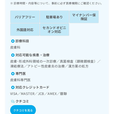
ッ
は
診療時間・内容等について、事前に必ず医療機関にご確認ください。
ク
こ
ナ
ち
マイナンバー保
バリアフリー
駐車場あり
ビ
険証
ら
に
セカンドオピニ
関
外国語対応
広
オン対応
す
広
告
る
告
診療科目
代
お
出
皮膚科
理
問
稿
店
い
の
対応可能な疾患・治療
合
の
お
皮膚･形成外科領域の一次診療／真菌検査（顕微鏡検査）／
わ
方
問
凍結療法／アトピー性皮膚炎の治療／漢方薬の処方
せ
い
は
専門医
は
合
こ
こ
わ
皮膚科専門医
ち
ち
せ
ら
対応クレジットカード
ら
は
VISA／MASTER／JCB／AMEX／銀聯
こ
こち
ち
広
クチコミ
らは
広
ら
告
マイ
告
クチコミを見る
出
ナビ