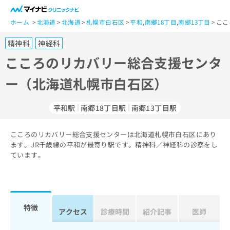
一
般
ホーム
北海道
北海道
札幌市白石区
平和
,
南郷18丁目
,
南郷13丁目
ここ
ユ
精神科
神経科
ー
ザ
こころのリカバリー総合支援センタ
ー
ー（北海道札幌市白石区）
の
方
は
平和駅
南郷18丁目駅
南郷13丁目駅
こ
ち
こころのリカバリー総合支援センターは北海道札幌市白石区にあり
ら
ます。JR千歳線の平和が最寄り駅です。精神科／神経科の診察をし
ています。
医
マ
療
イ
関
ナ
係
ビ
者
ク
特徴
アクセス
診療時間
紹介記事
医師
の
リ
方
ニ