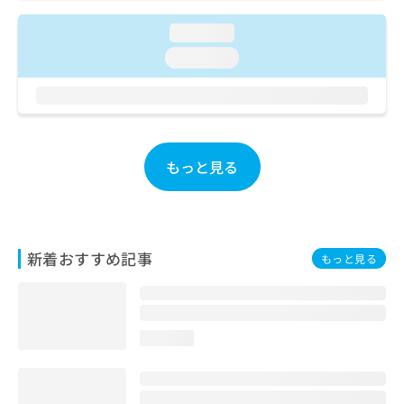
ご了
ら
み
承く
は
loading...
ださ
こ
無
い。
loading...
ち
料
ら
情
報
拡
掲
充
載
の
情
もっと見る
お
報
申
の
し
修
込
正
み
は
新着おすすめ記事
もっと見る
は
こ
こ
ち
ち
ら
ら
loading...
そ
の
他
の