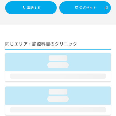
出
稿
クリ
資
稿
ニッ
の
電話する
公式サイト
料
クナ
の
お
の
ビサ
お
問
ご
イト
問
い
請
への
い
合
お問
求
合
合せ
わ
は
フォ
わ
せ
こ
ーム
せ
同じエリア・診療科目のクリニック
は
ち
とな
は
こ
ら
りま
こ
ち
す。
loading...
ち
ら
クリ
無
ら
ニッ
loading...
料
クの
資
情
予
料
報
約・
の
症状
拡
のご
ご
充
相談
loading...
請
の
など
求
お
loading...
はで
は
申
きま
こ
せん
し
ので
ち
込