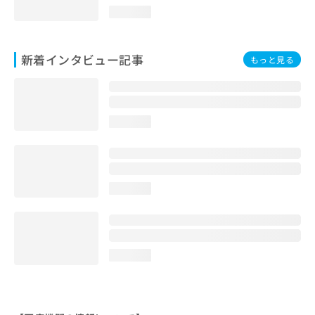
loading...
新着インタビュー記事
もっと見る
loading...
loading...
loading...