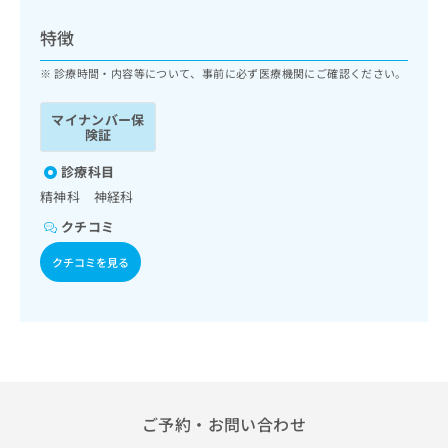
ッ
は
ク
こ
特徴
ナ
ち
ビ
診療時間・内容等について、事前に必ず医療機関にご確認ください。
ら
に
関
マイナンバー保
広
す
広
険証
告
る
告
代
お
診療科目
出
理
問
稿
精神科 神経科
店
い
の
クチコミ
合
の
お
わ
方
問
クチコミを見る
せ
い
は
は
合
こ
こ
わ
ち
ち
せ
ら
ら
は
こ
こち
ち
広
らは
広
ら
告
ご予約・お問い合わせ
マイ
告
出
ナビ