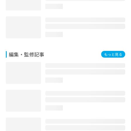
お
loading...
問
い
合
わ
せ
loading...
は
こ
ち
編集・監修記事
もっと見る
ら
loading...
loading...