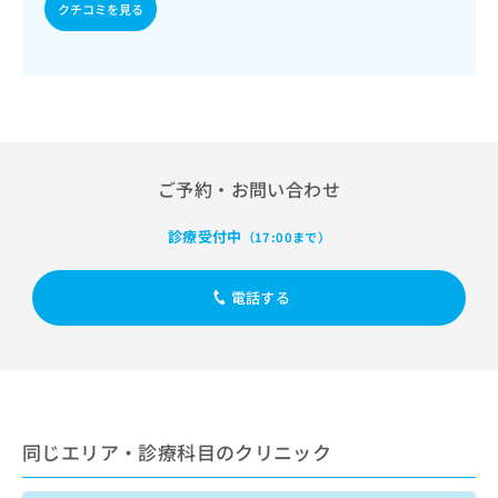
出
稿
クリ
クチコミを見る
資
稿
ニッ
の
料
クナ
の
お
の
ビサ
お
問
ご
イト
問
い
請
への
い
合
お問
求
合
合せ
わ
は
フォ
わ
せ
こ
ーム
せ
ご予約・お問い合わせ
は
ち
とな
は
こ
ら
りま
こ
ち
す。
診療受付中
（17:00まで）
ち
ら
クリ
無
ら
ニッ
料
クの
電話する
資
情
予
料
報
約・
の
症状
拡
のご
ご
充
相談
請
の
など
求
お
はで
は
申
きま
同じエリア・診療科目のクリニック
こ
せん
し
ので
ち
込