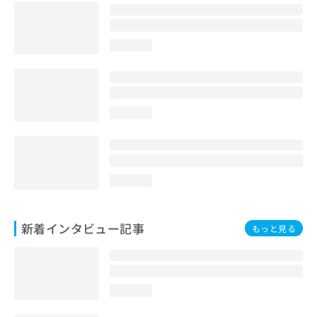
loading...
loading...
loading...
新着インタビュー記事
もっと見る
loading...