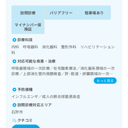
ッ
は
ク
こ
訪問診療
バリアフリー
駐車場あり
ナ
ち
ビ
ら
マイナンバー保
に
険証
関
広
す
広
診療科目
告
る
告
内科 呼吸器科 消化器科 整形外科 リハビリテーション
代
お
出
科
理
問
稿
店
い
の
対応可能な疾患・治療
合
の
お
呼吸器領域の一次診療／在宅酸素療法／消化器系領域の一次
わ
方
問
診療／上部消化管内視鏡検査／肝･胆道・膵臓領域の一次診
せ
い
は
療／ホルター型心電図検査／内分泌･代謝･栄養領域の一次診
もっと見る
は
合
療／インスリン療法／糖尿病患者教育（食事療法、運動療
こ
こ
予防接種
わ
法、自己血糖測定）／医療用麻薬によるがん疼痛治療／漢方
ち
ち
せ
薬の処方／在宅における看取り
インフルエンザ／成人の肺炎球菌感染症
ら
ら
は
訪問診療対応エリア
こ
こち
石狩市
ち
広
らは
広
ら
告
クチコミ
マイ
告
出
ナビ