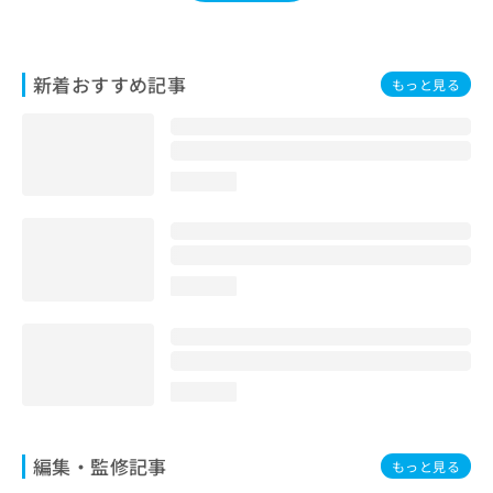
お
問
い
合
新着おすすめ記事
もっと見る
わ
せ
は
こ
loading...
ち
ら
loading...
loading...
編集・監修記事
もっと見る