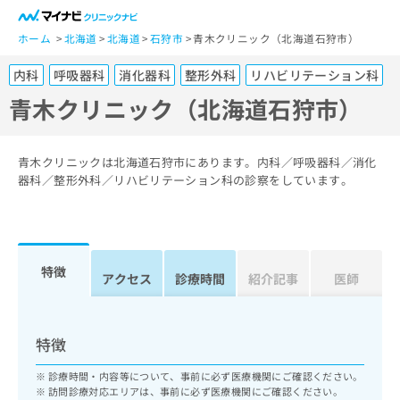
一
般
ホーム
北海道
北海道
石狩市
青木クリニック（北海道石狩市）
ユ
内科
呼吸器科
消化器科
整形外科
リハビリテーション科
ー
ザ
青木クリニック（北海道石狩市）
ー
の
方
青木クリニックは北海道石狩市にあります。内科／呼吸器科／消化
は
器科／整形外科／リハビリテーション科の診察をしています。
こ
ち
ら
特徴
医
アクセス
診療時間
紹介記事
医師
マ
療
イ
関
ナ
係
ビ
特徴
者
ク
の
リ
診療時間・内容等について、事前に必ず医療機関にご確認ください。
方
ニ
訪問診療対応エリアは、事前に必ず医療機関にご確認ください。