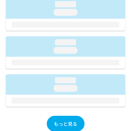
ご了
ら
み
loading...
承く
は
ださ
loading...
こ
無
い。
ち
料
ら
情
報
拡
掲
loading...
充
載
loading...
の
情
お
報
申
の
し
修
込
正
み
loading...
は
は
こ
loading...
こ
ち
ち
ら
ら
そ
の
もっと見る
他
の