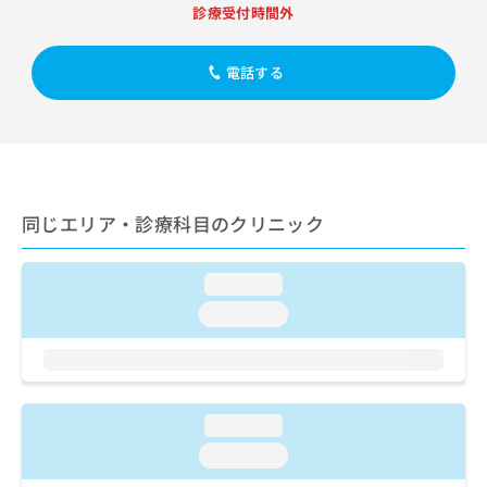
出
稿
クリ
資
診療受付時間外
稿
ニッ
の
料
クナ
の
お
の
ビサ
お
電話する
問
ご
イト
問
い
請
への
い
合
お問
求
合
合せ
わ
は
フォ
わ
せ
こ
ーム
せ
は
ち
とな
は
こ
ら
りま
同じエリア・診療科目のクリニック
こ
ち
す。
ち
ら
クリ
無
ら
ニッ
料
loading...
クの
資
情
予
loading...
料
報
約・
の
症状
拡
のご
ご
充
相談
請
の
など
求
お
はで
loading...
は
申
きま
こ
せん
し
loading...
ので
ち
込