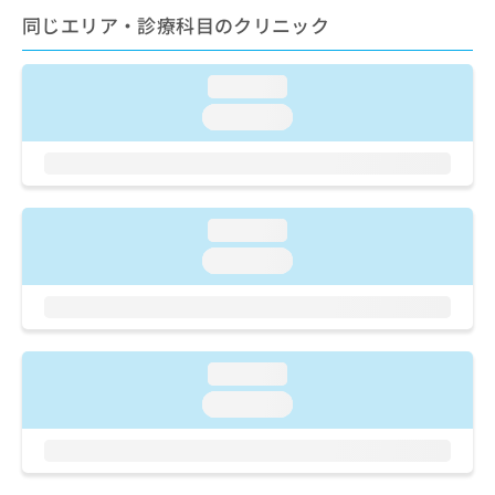
ご了
ら
み
同じエリア・診療科目のクリニック
承く
は
ださ
こ
無
い。
ち
料
loading...
ら
情
loading...
報
拡
掲
充
載
の
情
お
報
loading...
申
の
し
修
loading...
込
正
み
は
は
こ
こ
ち
ち
ら
loading...
ら
loading...
そ
の
他
の