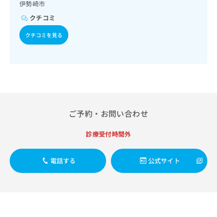
出
伊勢崎市
稿
クリ
資
一次診療／小児循環器疾患／小児呼吸器疾患／小児腎疾患／
稿
ニッ
の
料
クチコミ
小児アレルギー疾患／小児糖尿病／画像診断管理（専ら画像
クナ
の
お
の
診断を担当する医師による読影）
ビサ
お
問
ご
クチコミを見る
イト
問
い
請
への
い
合
お問
求
合
合せ
わ
は
フォ
わ
せ
こ
ーム
せ
は
ち
とな
は
こ
ら
りま
こ
ち
す。
ち
ら
クリ
ご予約・お問い合わせ
無
ら
ニッ
料
クの
資
診療受付時間外
情
予
料
報
約・
の
症状
拡
のご
電話する
公式サイト
ご
充
相談
請
の
など
求
お
はで
は
申
きま
こ
せん
し
ので
ち
込