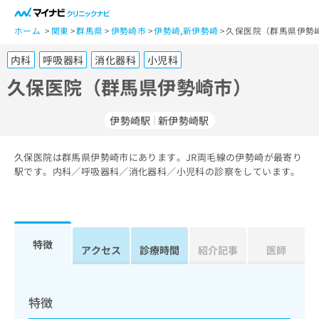
一
般
ホーム
関東
群馬県
伊勢崎市
伊勢崎
,
新伊勢崎
久保医院（群馬県伊勢
ユ
内科
呼吸器科
消化器科
小児科
ー
ザ
久保医院（群馬県伊勢崎市）
ー
の
伊勢崎駅
新伊勢崎駅
方
は
こ
久保医院は群馬県伊勢崎市にあります。JR両毛線の伊勢崎が最寄り
駅です。内科／呼吸器科／消化器科／小児科の診察をしています。
ち
ら
医
マ
療
イ
特徴
アクセス
診療時間
紹介記事
医師
関
ナ
係
ビ
者
ク
の
リ
特徴
方
ニ