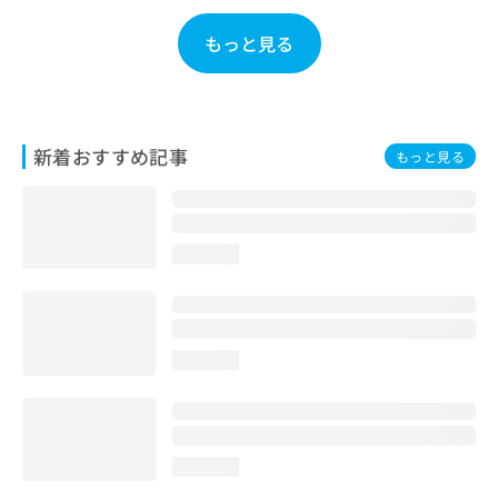
お
問
もっと見る
い
合
わ
せ
は
新着おすすめ記事
もっと見る
こ
ち
ら
loading...
loading...
loading...