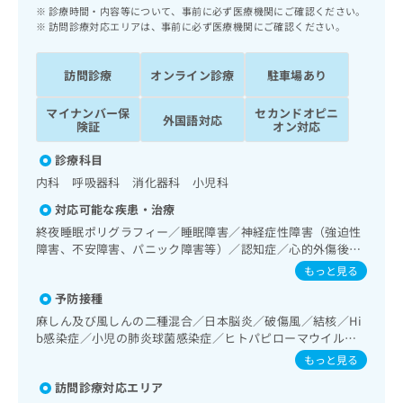
ッ
は
診療時間・内容等について、事前に必ず医療機関にご確認ください。
ク
訪問診療対応エリアは、事前に必ず医療機関にご確認ください。
こ
ナ
ち
ビ
ら
訪問診療
オンライン診療
駐車場あり
に
関
広
マイナンバー保
セカンドオピニ
す
外国語対応
広
険証
オン対応
告
る
告
代
お
出
診療科目
理
問
稿
内科 呼吸器科 消化器科 小児科
店
い
の
合
の
対応可能な疾患・治療
お
わ
方
問
終夜睡眠ポリグラフィー／睡眠障害／神経症性障害（強迫性
せ
い
は
障害、不安障害、パニック障害等）／認知症／心的外傷後ス
は
合
トレス障害（PTSD）／耳鼻咽喉領域の一次診療／呼吸器領
こ
もっと見る
こ
わ
域の一次診療／在宅持続陽圧呼吸療法（睡眠時無呼吸症候群
ち
ち
予防接種
せ
治療）／在宅酸素療法／消化器系領域の一次診療／上部消化
ら
ら
管内視鏡検査／肝･胆道・膵臓領域の一次診療／循環器系領
は
麻しん及び風しんの二種混合／日本脳炎／破傷風／結核／Hi
域の一次診療／腎･泌尿器系領域の一次診療／尿失禁の治療
こ
b感染症／小児の肺炎球菌感染症／ヒトパピローマウイルス
こち
／内分泌･代謝･栄養領域の一次診療／インスリン療法／糖尿
ち
感染症／水痘／インフルエンザ／成人の肺炎球菌感染症／お
広
もっと見る
らは
病患者教育（食事療法、運動療法、自己血糖測定）／糖尿病
広
ら
たふくかぜ／A型肝炎／B型肝炎／ロタウイルス感染症
告
マイ
による合併症に対する継続的な管理及び指導／血液・免疫系
訪問診療対応エリア
告
出
ナビ
領域の一次診療／血液凝固異常の診断及び治療／小児領域の