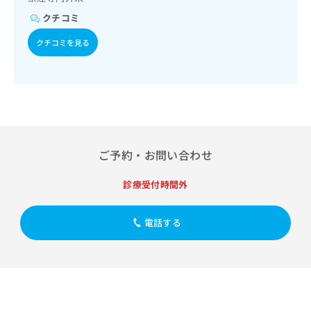
出
稿
クリ
資
稿
ニッ
クチコミ
の
料
クナ
の
お
の
ビサ
クチコミを見る
お
問
ご
イト
問
い
請
への
い
合
お問
求
合
合せ
わ
は
フォ
わ
せ
こ
ーム
せ
は
ち
とな
は
こ
ら
りま
こ
ち
す。
ご予約・お問い合わせ
ち
ら
クリ
無
ら
ニッ
料
クの
診療受付時間外
資
情
予
料
報
約・
の
症状
拡
電話する
のご
ご
充
相談
請
の
など
求
お
はで
は
申
きま
こ
せん
し
ので
ち
込