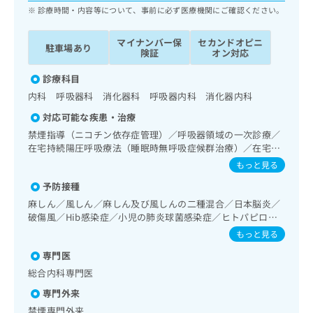
ッ
は
診療時間・内容等について、事前に必ず医療機関にご確認ください。
ク
こ
ナ
ち
マイナンバー保
セカンドオピニ
駐車場あり
ビ
険証
オン対応
ら
に
関
診療科目
広
す
広
内科 呼吸器科 消化器科 呼吸器内科 消化器内科
告
る
告
代
対応可能な疾患・治療
お
出
理
問
禁煙指導（ニコチン依存症管理）／呼吸器領域の一次診療／
稿
店
い
在宅持続陽圧呼吸療法（睡眠時無呼吸症候群治療）／在宅酸
の
合
素療法／消化器系領域の一次診療／上部消化管内視鏡検査／
の
お
もっと見る
肝･胆道・膵臓領域の一次診療／循環器系領域の一次診療／
わ
方
問
予防接種
インスリン療法／糖尿病患者教育（食事療法、運動療法、自
せ
い
は
己血糖測定）／血液・免疫系領域の一次診療／在宅における
は
麻しん／風しん／麻しん及び風しんの二種混合／日本脳炎／
合
こ
看取り
こ
破傷風／Hib感染症／小児の肺炎球菌感染症／ヒトパピロー
わ
ち
マウイルス感染症／水痘／インフルエンザ／成人の肺炎球菌
ち
せ
もっと見る
ら
感染症／おたふくかぜ／A型肝炎／B型肝炎
ら
は
専門医
こ
こち
総合内科専門医
ち
広
らは
広
ら
告
専門外来
マイ
告
出
ナビ
禁煙専門外来