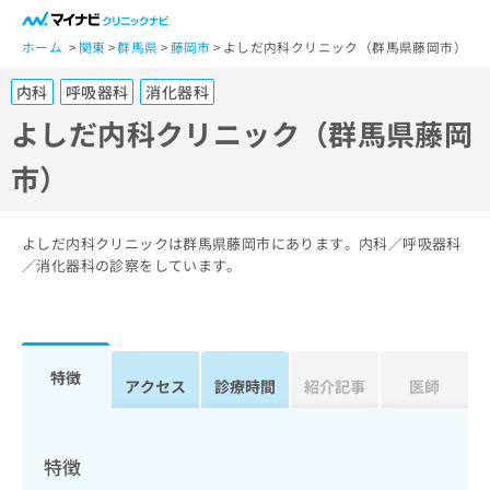
一
般
ホーム
関東
群馬県
藤岡市
よしだ内科クリニック（群馬県藤岡市）
ユ
内科
呼吸器科
消化器科
ー
ザ
よしだ内科クリニック（群馬県藤岡
ー
市）
の
方
は
こ
よしだ内科クリニックは群馬県藤岡市にあります。内科／呼吸器科
ち
／消化器科の診察をしています。
ら
医
マ
療
イ
特徴
関
アクセス
診療時間
紹介記事
医師
ナ
係
ビ
者
ク
の
リ
特徴
方
ニ