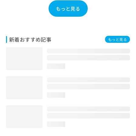
お
もっと見る
問
い
合
わ
せ
新着おすすめ記事
もっと見る
は
こ
ち
ら
loading...
loading...
loading...