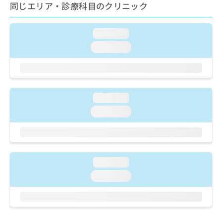
ご了
ら
同じエリア・診療科目のクリニック
み
承く
は
ださ
こ
無
い。
loading...
ち
料
ら
情
loading...
報
拡
掲
充
載
の
情
お
報
loading...
申
の
loading...
し
修
込
正
み
は
は
こ
こ
ち
loading...
ち
ら
ら
loading...
そ
の
他
の