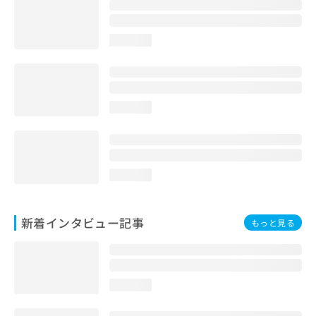
loading...
loading...
loading...
新着インタビュー記事
もっと見る
loading...