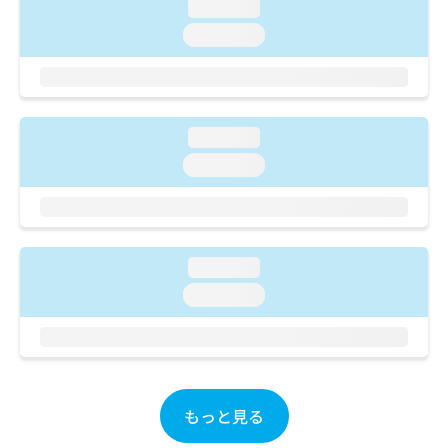
ご了
ら
loading...
み
承く
は
loading...
ださ
こ
無
い。
ち
料
ら
情
報
拡
掲
loading...
充
載
loading...
の
情
お
報
申
の
し
修
込
正
loading...
み
は
は
loading...
こ
こ
ち
ち
ら
ら
そ
の
もっと見る
他
の