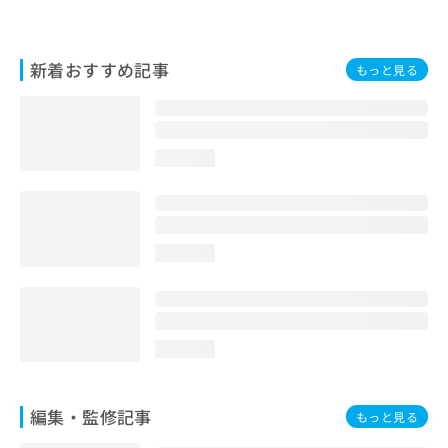
お
問
い
新着おすすめ記事
もっと見る
合
わ
せ
は
こ
loading...
ち
ら
loading...
loading...
編集・監修記事
もっと見る