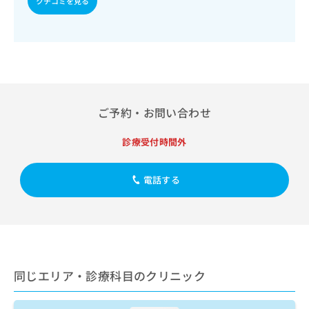
クチコミを見る
出
稿
クリ
資
稿
ニッ
の
料
クナ
の
お
の
ビサ
お
問
ご
イト
問
い
請
への
い
合
お問
求
合
合せ
わ
は
フォ
わ
せ
こ
ご予約・お問い合わせ
ーム
せ
は
ち
とな
は
こ
ら
りま
こ
診療受付時間外
ち
す。
ち
ら
クリ
無
ら
ニッ
料
電話する
クの
資
情
予
料
報
約・
の
症状
拡
のご
ご
充
相談
請
の
など
求
お
はで
は
同じエリア・診療科目のクリニック
申
きま
こ
せん
し
ので
ち
込