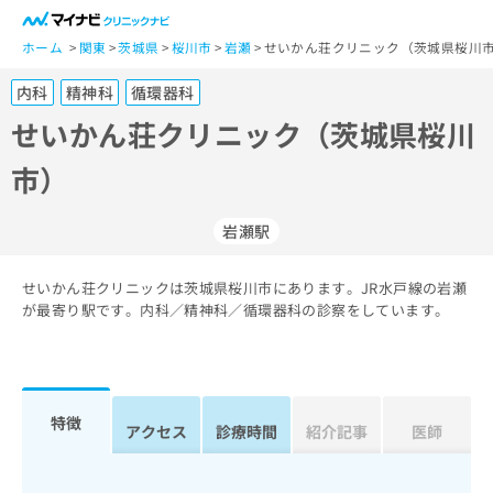
一
般
ホーム
関東
茨城県
桜川市
岩瀬
せいかん荘クリニック（茨城県桜川市
ユ
内科
精神科
循環器科
ー
ザ
せいかん荘クリニック（茨城県桜川
ー
市）
の
方
は
岩瀬駅
こ
ち
せいかん荘クリニックは茨城県桜川市にあります。JR水戸線の岩瀬
ら
が最寄り駅です。内科／精神科／循環器科の診察をしています。
医
マ
療
イ
関
ナ
係
ビ
特徴
アクセス
診療時間
紹介記事
医師
者
ク
の
リ
方
ニ