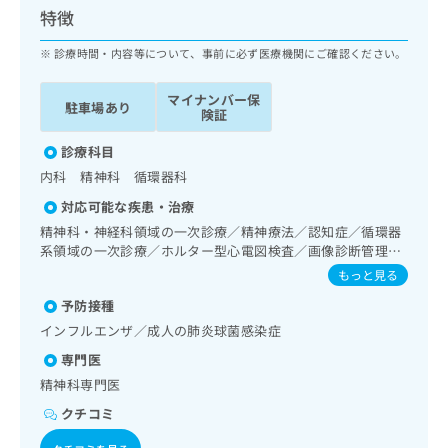
ッ
は
特徴
ク
こ
ナ
診療時間・内容等について、事前に必ず医療機関にご確認ください。
ち
ビ
ら
に
マイナンバー保
駐車場あり
関
険証
広
す
広
告
る
診療科目
告
代
お
出
内科 精神科 循環器科
理
問
稿
対応可能な疾患・治療
店
い
の
合
の
精神科・神経科領域の一次診療／精神療法／認知症／循環器
お
わ
系領域の一次診療／ホルター型心電図検査／画像診断管理
方
問
（専ら画像診断を担当する医師による読影）／在宅における
せ
い
は
もっと見る
看取り
は
合
こ
予防接種
こ
わ
ち
ち
インフルエンザ／成人の肺炎球菌感染症
せ
ら
ら
は
専門医
こ
精神科専門医
こち
ち
広
らは
広
ら
クチコミ
告
マイ
告
出
ナビ