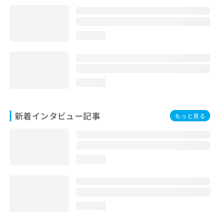
loading...
loading...
新着インタビュー記事
もっと見る
loading...
loading...