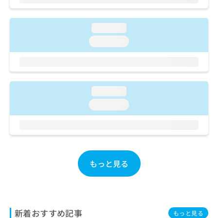
ご了
ら
み
承く
は
ださ
こ
無
い。
loading...
ち
料
loading...
ら
情
報
拡
掲
充
載
の
情
loading...
お
報
申
loading...
の
し
修
込
正
み
は
は
こ
こ
ち
ち
もっと見る
ら
ら
そ
の
他
新着おすすめ記事
もっと見る
の