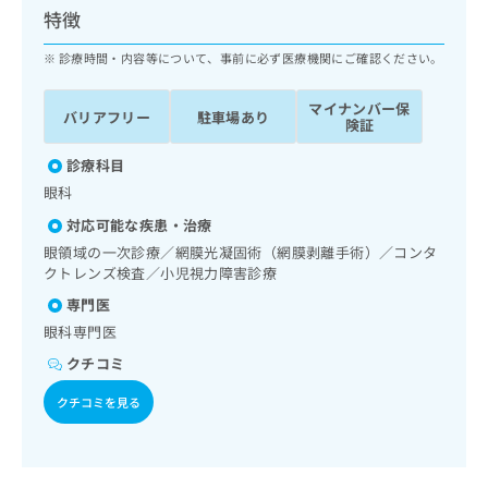
ッ
は
特徴
ク
こ
ナ
診療時間・内容等について、事前に必ず医療機関にご確認ください。
ち
ビ
ら
に
マイナンバー保
バリアフリー
駐車場あり
関
険証
広
す
広
告
る
診療科目
告
代
お
出
眼科
理
問
稿
対応可能な疾患・治療
店
い
の
合
の
眼領域の一次診療／網膜光凝固術（網膜剥離手術）／コンタ
お
わ
クトレンズ検査／小児視力障害診療
方
問
せ
い
は
専門医
は
合
こ
眼科専門医
こ
わ
ち
ち
せ
クチコミ
ら
ら
は
クチコミを見る
こ
こち
ち
広
らは
広
ら
告
マイ
告
出
ナビ