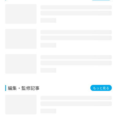
お
問
い
合
loading...
わ
せ
は
こ
ち
loading...
ら
loading...
編集・監修記事
もっと見る
loading...