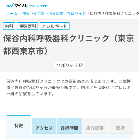
一
般
ホーム
関東
東京都
西東京市
ひばりヶ丘
保谷内科呼吸器科クリニック
ユ
内科
呼吸器科
アレルギー科
ー
ザ
保谷内科呼吸器科クリニック（東京
ー
都西東京市）
の
方
は
ひばりヶ丘駅
こ
ち
保谷内科呼吸器科クリニックは東京都西東京市にあります。西武鉄
ら
道池袋線のひばりヶ丘が最寄り駅です。内科／呼吸器科／アレルギ
ー科の診察をしています。
医
マ
療
イ
関
ナ
係
ビ
者
ク
特徴
アクセス
診療時間
紹介記事
医師
の
リ
方
ニ