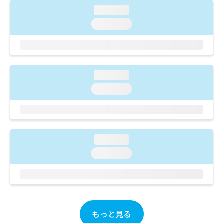
ご了
ら
み
承く
loading...
は
ださ
loading...
こ
無
い。
ち
料
ら
情
報
拡
掲
loading...
充
載
の
情
loading...
お
報
申
の
し
修
込
正
み
は
loading...
は
こ
loading...
こ
ち
ち
ら
ら
そ
の
他
もっと見る
の