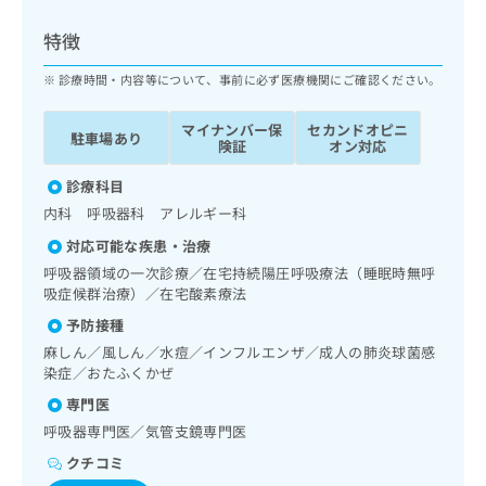
ッ
は
ク
こ
特徴
ナ
ち
ビ
診療時間・内容等について、事前に必ず医療機関にご確認ください。
ら
に
関
マイナンバー保
セカンドオピニ
広
駐車場あり
す
広
険証
オン対応
告
る
告
代
お
診療科目
出
理
問
稿
内科 呼吸器科 アレルギー科
店
い
の
対応可能な疾患・治療
合
の
お
わ
呼吸器領域の一次診療／在宅持続陽圧呼吸療法（睡眠時無呼
方
問
せ
吸症候群治療）／在宅酸素療法
い
は
は
合
こ
予防接種
こ
わ
ち
麻しん／風しん／水痘／インフルエンザ／成人の肺炎球菌感
ち
せ
ら
染症／おたふくかぜ
ら
は
専門医
こ
こち
ち
広
呼吸器専門医／気管支鏡専門医
らは
広
ら
告
マイ
クチコミ
告
出
ナビ