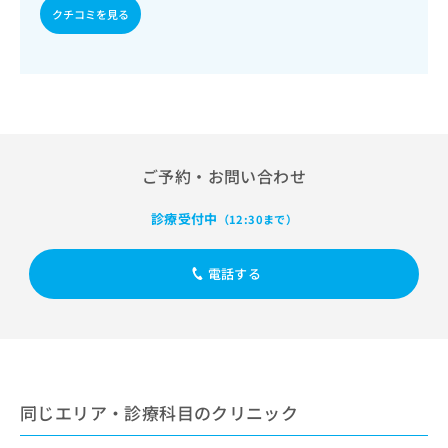
出
稿
クリ
資
クチコミを見る
稿
ニッ
の
料
クナ
の
お
の
ビサ
お
問
ご
イト
問
い
請
への
い
合
お問
求
合
合せ
わ
は
フォ
わ
せ
こ
ーム
せ
は
ち
ご予約・お問い合わせ
とな
は
こ
ら
りま
こ
ち
す。
診療受付中
（12:30まで）
ち
ら
クリ
無
ら
ニッ
料
クの
電話する
資
情
予
料
報
約・
の
症状
拡
のご
ご
充
相談
請
の
など
求
お
はで
は
申
きま
同じエリア・診療科目のクリニック
こ
せん
し
ので
ち
込