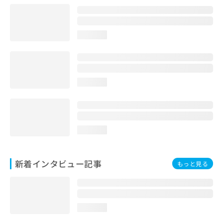
loading...
loading...
loading...
新着インタビュー記事
もっと見る
loading...