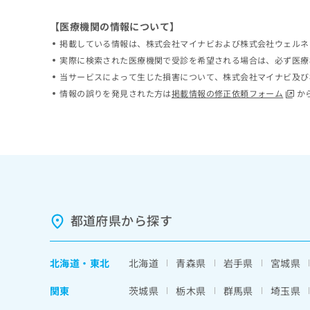
ち
み
ら
【医療機関の情報について】
は
こ
掲載している情報は、株式会社マイナビおよび株式会社ウェルネ
ち
実際に検索された医療機関で受診を希望される場合は、必ず医療
そ
ら
当サービスによって生じた損害について、株式会社マイナビ及び
の
他
情報の誤りを発見された方は
掲載情報の修正依頼フォーム
か
の
お
問
い
合
わ
せ
は
こ
都道府県から探す
ち
ら
北海道
・
東北
北海道
青森県
岩手県
宮城県
関東
茨城県
栃木県
群馬県
埼玉県