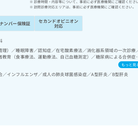
診療時間・内容等について、事前に必ず医療機関にご確認くださ
訪問診療対応エリアは、事前に必ず医療機関にご確認ください。
セカンドオピニオン
ナンバー保険証
対応
科
管理）／睡眠障害／認知症／在宅酸素療法／消化器系領域の一次診療
者教育（食事療法、運動療法、自己血糖測定）／糖尿病による合併症
導／在宅における看取り
もっと見
合／インフルエンザ／成人の肺炎球菌感染症／A型肝炎／B型肝炎