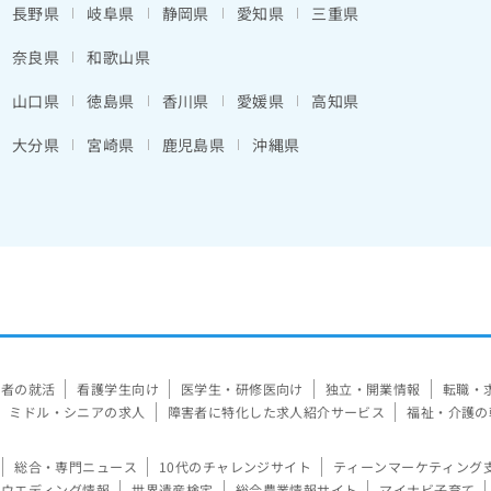
長野県
岐阜県
静岡県
愛知県
三重県
奈良県
和歌山県
山口県
徳島県
香川県
愛媛県
高知県
大分県
宮崎県
鹿児島県
沖縄県
験者の就活
看護学生向け
医学生・研修医向け
独立・開業情報
転職・
ミドル・シニアの求人
障害者に特化した求人紹介サービス
福祉・介護の
総合・専門ニュース
10代のチャレンジサイト
ティーンマーケティング
ウエディング情報
世界遺産検定
総合農業情報サイト
マイナビ子育て