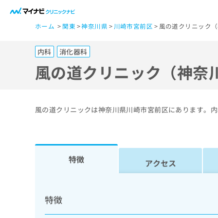
一
ホーム
関東
神奈川県
川崎市宮前区
風の道クリニック（
般
ユ
内科
消化器科
ー
ザ
風の道クリニック（神奈
ー
の
方
風の道クリニックは神奈川県川崎市宮前区にあります。内
は
こ
ち
ら
特徴
アクセス
医
マ
療
イ
特徴
ナ
関
ビ