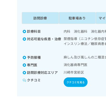
係
ク
者
リ
の
ニ
ッ
訪問診療
駐車場あり
マイ
方
ク
は
ナ
こ
診療科目
内科 消化器科 消化器内
ビ
ち
に
禁煙指導（ニコチン依存症
対応可能な疾患・治療
関
ら
インスリン療法／糖尿病患
す
対する継続的な管理及び指
る
お
麻しん及び風しんの二種混
予防接種
広
広
問
告
告
消化器病専門医
専門医
い
出
代
合
川崎市宮前区
訪問診療対応エリア
稿
わ
理
の
せ
クチコミ
店
クチコミを見る
お
は
の
問
こ
い
方
ち
合
ら
は
わ
こ