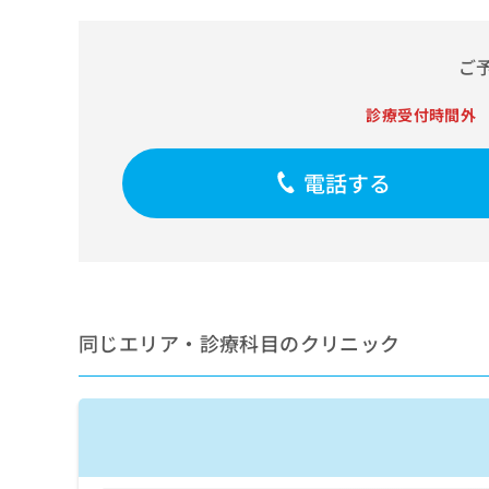
せ
こち
ち
らは
は
マイ
こ
ら
ナビ
ご
ち
クリ
ら
ニッ
診療受付時間外
クナ
広
ビサ
広
資
イト
告
告
への
料
出
電話する
出
お問
の
稿
合せ
稿
ご
の
フォ
の
請
お
ーム
お
求
問
とな
問
りま
は
い
い
す。
こ
合
合
クリ
ち
わ
ニッ
同じエリア・診療科目のクリニック
わ
ら
せ
クの
せ
は
予
は
約・
こ
こ
無
症状
ち
ち
のご
料
ら
相談
ら
情
など
報
はで