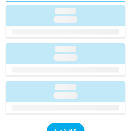
ご了
ら
み
承く
は
ださ
loading...
こ
無
い。
loading...
ち
料
ら
情
報
拡
掲
充
載
loading...
の
情
お
報
loading...
申
の
し
修
込
正
み
は
は
こ
loading...
こ
ち
loading...
ち
ら
ら
そ
の
他
の
もっと見る