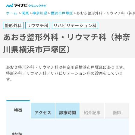
一
般
ホーム
関東
神奈川県
横浜市戸塚区
あおき整形外科・リウマチ科（神
ユ
整形外科
リウマチ科
リハビリテーション科
ー
ザ
あおき整形外科・リウマチ科（神奈
ー
川県横浜市戸塚区）
の
方
は
こ
あおき整形外科・リウマチ科は神奈川県横浜市戸塚区にあります。
ち
整形外科／リウマチ科／リハビリテーション科の診察をしていま
す。
ら
医
マ
療
イ
関
ナ
特徴
アクセス
診療時間
紹介記事
医師
係
ビ
者
ク
の
リ
方
ニ
特徴