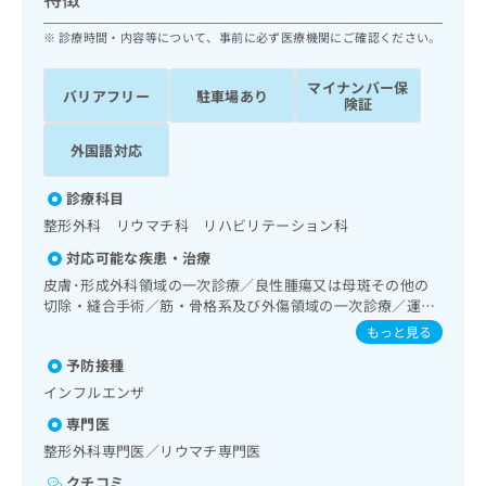
ッ
は
ク
こ
診療時間・内容等について、事前に必ず医療機関にご確認ください。
ナ
ち
ビ
ら
マイナンバー保
バリアフリー
駐車場あり
に
険証
関
広
す
広
外国語対応
告
る
告
代
お
出
診療科目
理
問
稿
整形外科 リウマチ科 リハビリテーション科
店
い
の
合
の
お
対応可能な疾患・治療
わ
方
問
皮膚･形成外科領域の一次診療／良性腫瘍又は母斑その他の
せ
い
は
切除・縫合手術／筋・骨格系及び外傷領域の一次診療／運動
は
合
こ
器リハビリテーション／漢方薬の処方
もっと見る
こ
わ
ち
ち
せ
予防接種
ら
ら
は
インフルエンザ
こ
こち
専門医
ち
広
らは
広
ら
整形外科専門医／リウマチ専門医
告
マイ
告
出
ナビ
クチコミ