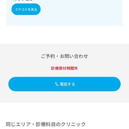
出
稿
クリ
資
稿
ニッ
の
料
クチコミを見る
クナ
の
お
の
ビサ
お
問
ご
イト
問
い
請
への
い
合
お問
求
合
合せ
わ
は
フォ
わ
せ
こ
ーム
せ
は
ち
とな
は
こ
ら
ご予約・お問い合わせ
りま
こ
ち
す。
ち
ら
クリ
診療受付時間外
無
ら
ニッ
料
クの
資
情
予
電話する
料
報
約・
の
症状
拡
のご
ご
充
相談
請
の
など
求
お
はで
は
申
きま
こ
せん
し
同じエリア・診療科目のクリニック
ので
ち
込