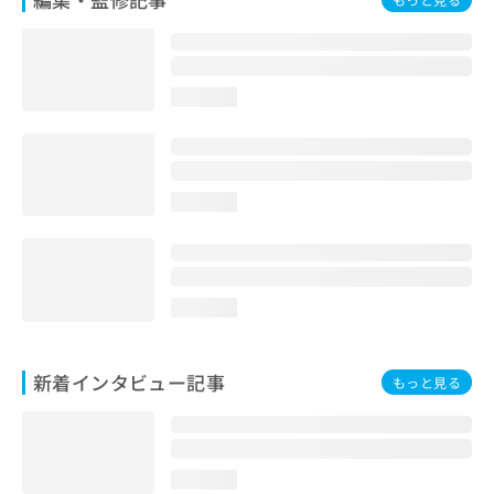
loading...
loading...
loading...
新着インタビュー記事
もっと見る
loading...