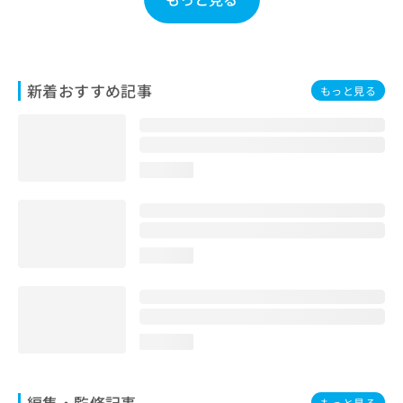
お
問
い
合
わ
新着おすすめ記事
もっと見る
せ
は
こ
ち
loading...
ら
loading...
loading...
編集・監修記事
もっと見る