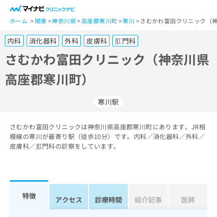
一
般
ホーム
関東
神奈川県
高座郡寒川町
寒川
さむかわ富田クリニック（神
ユ
内科
消化器科
外科
皮膚科
肛門科
ー
ザ
さむかわ富田クリニック（神奈川県
ー
高座郡寒川町）
の
方
は
寒川駅
こ
ち
さむかわ富田クリニックは神奈川県高座郡寒川町にあります。JR相
ら
模線の寒川が最寄り駅（徒歩10分）です。内科／消化器科／外科／
皮膚科／肛門科の診察をしています。
医
マ
療
イ
関
ナ
係
ビ
者
ク
特徴
アクセス
診療時間
紹介記事
医師
の
リ
方
ニ