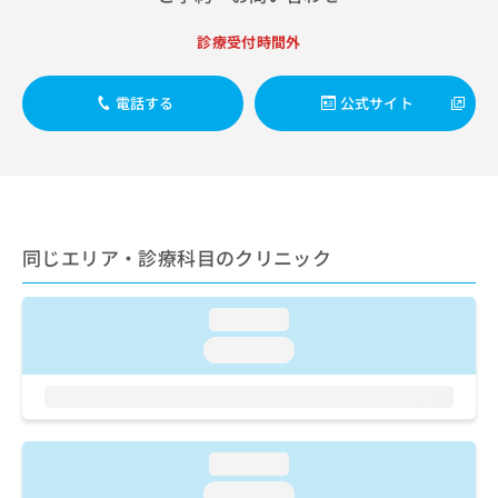
ご了
ら
み
承く
は
ださ
診療受付時間外
こ
無
い。
ち
料
ら
情
電話する
公式サイト
報
拡
掲
充
載
の
情
お
報
申
の
同じエリア・診療科目のクリニック
し
修
込
正
み
は
loading...
は
こ
こ
loading...
ち
ち
ら
ら
そ
の
loading...
他
の
loading...