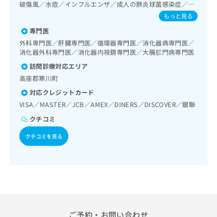
検査／下部消化管内視鏡検査／下部消化管内視鏡的切除術／
出
稿
クリ
破傷風／水痘／インフルエンザ／成人の肺炎球菌感染症／お
資
人工肛門の管理／肝･胆道・膵臓領域の一次診療／循環器系
稿
ニッ
たふくかぜ／A型肝炎／B型肝炎
の
料
もっと見る
クナ
領域の一次診療／ホルター型心電図検査／腎･泌尿器系領域
の
お
の
ビサ
の一次診療／乳腺領域の一次診療／内分泌･代謝･栄養領域の
専門医
お
問
ご
イト
一次診療／内分泌機能検査／インスリン療法／糖尿病患者教
問
い
外科専門医／肝臓専門医／循環器専門医／消化器病専門医／
請
への
育（食事療法、運動療法、自己血糖測定）／糖尿病による合
い
消化器外科専門医／消化器内視鏡専門医／大腸肛門病専門医
合
お問
求
併症に対する継続的な管理及び指導／血液・免疫系領域の一
合
合せ
わ
は
訪問診療対応エリア
次診療／筋・骨格系及び外傷領域の一次診療／硬膜外麻酔／
フォ
わ
せ
こ
神経ブロック／医療用麻薬によるがん疼痛治療／漢方薬の処
ーム
高座郡寒川町
せ
は
ち
方／在宅における看取り
とな
は
こ
対応クレジットカード
ら
りま
こ
ち
す。
VISA／MASTER／JCB／AMEX／DINERS／DISCOVER／銀聯
ち
ら
クリ
無
ら
クチコミ
ニッ
料
クの
資
情
予
クチコミを見る
料
報
約・
の
症状
拡
のご
ご
充
相談
請
の
など
求
お
はで
は
申
きま
こ
せん
し
ので
ち
込
ご予約・お問い合わせ