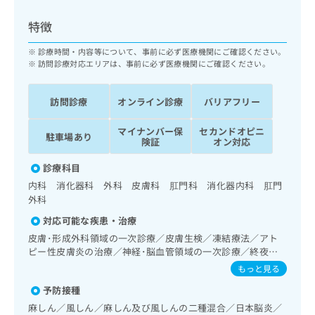
ッ
は
ク
こ
特徴
ナ
ち
ビ
診療時間・内容等について、事前に必ず医療機関にご確認ください。
ら
に
訪問診療対応エリアは、事前に必ず医療機関にご確認ください。
関
広
す
広
告
訪問診療
オンライン診療
バリアフリー
る
告
代
お
出
マイナンバー保
セカンドオピニ
理
問
稿
駐車場あり
険証
オン対応
店
い
の
合
の
お
診療科目
わ
方
問
内科 消化器科 外科 皮膚科 肛門科 消化器内科 肛門
せ
い
は
外科
は
合
こ
こ
わ
対応可能な疾患・治療
ち
ち
せ
皮膚･形成外科領域の一次診療／皮膚生検／凍結療法／アト
ら
ら
は
ピー性皮膚炎の治療／神経･脳血管領域の一次診療／終夜睡
こ
眠ポリグラフィー／禁煙指導（ニコチン依存症管理）／睡眠
もっと見る
こち
ち
障害／認知症／耳鼻咽喉領域の一次診療／呼吸器領域の一次
広
らは
予防接種
広
ら
診療／在宅持続陽圧呼吸療法（睡眠時無呼吸症候群治療）／
告
マイ
告
在宅酸素療法／消化器系領域の一次診療／上部消化管内視鏡
出
麻しん／風しん／麻しん及び風しんの二種混合／日本脳炎／
ナビ