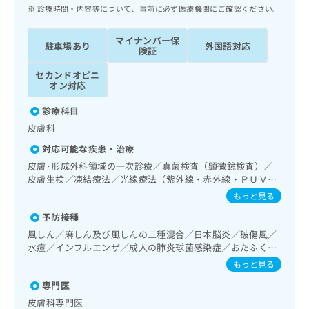
ッ
は
診療時間・内容等について、事前に必ず医療機関にご確認ください。
ク
こ
ナ
ち
マイナンバー保
駐車場あり
外国語対応
ビ
険証
ら
に
セカンドオピニ
関
広
オン対応
す
広
告
る
告
診療科目
代
お
出
皮膚科
理
問
稿
店
い
の
対応可能な疾患・治療
合
の
お
皮膚･形成外科領域の一次診療／真菌検査（顕微鏡検査）／
わ
方
問
皮膚生検／凍結療法／光線療法（紫外線・赤外線・ＰＵＶ
せ
い
は
Ａ）／顔面外傷の治療／皮膚悪性腫瘍手術／良性腫瘍又は母
もっと見る
は
合
こ
斑その他の切除・縫合手術／アトピー性皮膚炎の治療／漢方
こ
わ
予防接種
薬の処方
ち
ち
せ
風しん／麻しん及び風しんの二種混合／日本脳炎／破傷風／
ら
ら
は
水痘／インフルエンザ／成人の肺炎球菌感染症／おたふくか
こ
ぜ
もっと見る
こち
ち
広
らは
広
ら
専門医
告
マイ
告
出
皮膚科専門医
ナビ