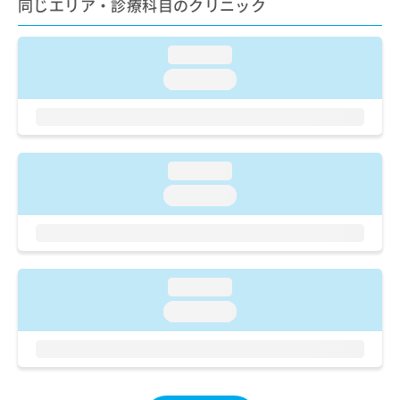
同じエリア・診療科目のクリニック
ご了
ら
み
承く
は
ださ
こ
無
い。
loading...
ち
料
loading...
ら
情
報
拡
掲
充
載
の
情
loading...
お
報
申
の
loading...
し
修
込
正
み
は
は
こ
こ
ち
loading...
ち
ら
loading...
ら
そ
の
他
の