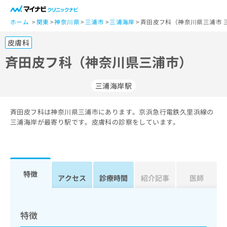
一
般
ホーム
関東
神奈川県
三浦市
三浦海岸
斉田皮フ科（神奈川県三浦市 
ユ
皮膚科
ー
ザ
斉田皮フ科（神奈川県三浦市）
ー
の
三浦海岸駅
方
は
こ
斉田皮フ科は神奈川県三浦市にあります。京浜急行電鉄久里浜線の
三浦海岸が最寄り駅です。皮膚科の診察をしています。
ち
ら
医
マ
療
イ
特徴
アクセス
診療時間
紹介記事
医師
関
ナ
係
ビ
者
ク
の
リ
特徴
方
ニ