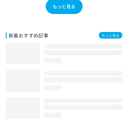
お
もっと見る
問
い
合
わ
せ
新着おすすめ記事
もっと見る
は
こ
ち
ら
loading...
loading...
loading...