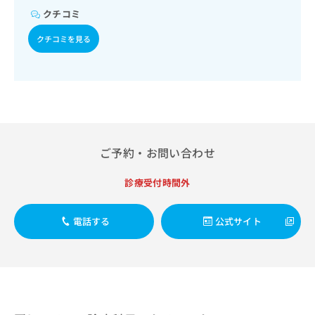
出
稿
クリ
資
クチコミ
稿
ニッ
の
料
クナ
の
お
の
クチコミを見る
ビサ
お
問
ご
イト
問
い
請
への
い
合
お問
求
合
合せ
わ
は
フォ
わ
せ
こ
ーム
せ
は
ち
とな
は
こ
ら
りま
こ
ち
す。
ご予約・お問い合わせ
ち
ら
クリ
無
ら
ニッ
料
診療受付時間外
クの
資
情
予
料
報
約・
の
症状
電話する
公式サイト
拡
のご
ご
充
相談
請
の
など
求
お
はで
は
申
きま
こ
せん
し
ので
ち
込