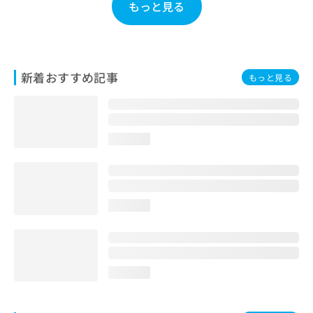
ご了
もっと見る
ら
み
承く
は
ださ
こ
無
い。
ち
料
ら
情
新着おすすめ記事
もっと見る
報
拡
掲
充
載
の
情
お
報
loading...
申
の
し
修
込
正
み
は
は
こ
loading...
こ
ち
ち
ら
ら
そ
loading...
の
他
の