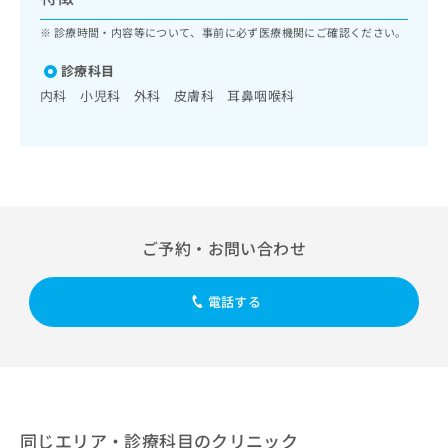
ッ
は
ク
診療時間・内容等について、事前に必ず医療機関にご確認ください。
こ
ナ
ち
ビ
診療科目
ら
に
内科 小児科 外科 皮膚科 耳鼻咽喉科
関
広
す
広
告
る
告
代
お
出
理
問
稿
店
い
の
合
の
お
ご予約・お問い合わせ
わ
方
問
せ
い
は
は
合
こ
電話する
こ
わ
ち
ち
せ
ら
ら
は
こ
こち
ち
広
らは
広
ら
告
マイ
告
出
同じエリア・診療科目のクリニック
ナビ