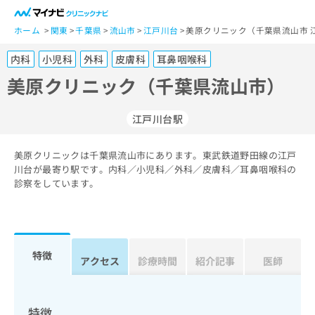
一
般
ホーム
関東
千葉県
流山市
江戸川台
美原クリニック（千葉県流山市 
ユ
内科
小児科
外科
皮膚科
耳鼻咽喉科
ー
ザ
美原クリニック（千葉県流山市）
ー
の
江戸川台駅
方
は
こ
美原クリニックは千葉県流山市にあります。東武鉄道野田線の江戸
川台が最寄り駅です。内科／小児科／外科／皮膚科／耳鼻咽喉科の
ち
診察をしています。
ら
医
マ
療
イ
関
ナ
特徴
アクセス
診療時間
紹介記事
医師
係
ビ
者
ク
の
リ
方
ニ
特徴