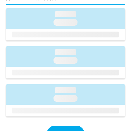
出
稿
クリ
資
稿
ニッ
の
料
クナ
の
loading...
お
の
ビサ
お
問
ご
loading...
イト
問
い
請
への
い
合
お問
求
合
合せ
わ
は
フォ
わ
せ
こ
ーム
せ
は
ち
loading...
とな
は
こ
ら
りま
こ
loading...
ち
す。
ち
ら
クリ
無
ら
ニッ
料
クの
資
情
予
料
報
約・
loading...
の
症状
拡
のご
ご
loading...
充
相談
請
の
など
求
お
はで
は
申
きま
こ
せん
し
ので
ち
込