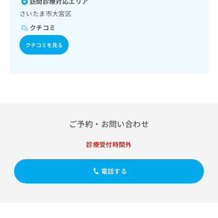
訪問診療対応エリア
出
稿
クリ
資
稿
ニッ
さいたま市大宮区
の
料
クナ
の
お
の
クチコミ
ビサ
お
問
ご
イト
問
い
請
クチコミを見る
への
い
合
お問
求
合
合せ
わ
は
フォ
わ
せ
こ
ーム
せ
は
ち
とな
は
こ
ら
りま
こ
ち
す。
ち
ら
クリ
無
ら
ニッ
ご予約・お問い合わせ
料
クの
資
情
予
料
診療受付時間外
報
約・
の
症状
拡
のご
ご
充
相談
電話する
請
の
など
求
お
はで
は
申
きま
こ
せん
し
ので
ち
込