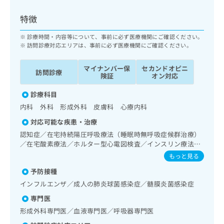
ッ
は
ク
こ
特徴
ナ
ち
ビ
診療時間・内容等について、事前に必ず医療機関にご確認ください。
ら
に
訪問診療対応エリアは、事前に必ず医療機関にご確認ください。
関
広
す
広
マイナンバー保
セカンドオピニ
告
訪問診療
る
険証
オン対応
告
代
お
出
理
診療科目
問
稿
店
い
の
内科 外科 形成外科 皮膚科 心療内科
合
の
お
対応可能な疾患・治療
わ
方
問
認知症／在宅持続陽圧呼吸療法（睡眠時無呼吸症候群治療）
せ
い
は
／在宅酸素療法／ホルター型心電図検査／インスリン療法／
は
合
こ
医療用麻薬によるがん疼痛治療／漢方薬の処方／在宅におけ
こ
もっと見る
わ
ち
る看取り
ち
せ
ら
予防接種
ら
は
インフルエンザ／成人の肺炎球菌感染症／髄膜炎菌感染症
こ
こち
ち
広
専門医
らは
広
ら
告
形成外科専門医／血液専門医／呼吸器専門医
マイ
告
出
ナビ