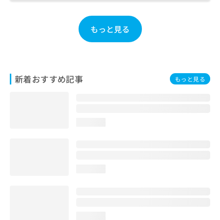
お
問
い
もっと見る
合
わ
せ
は
こ
新着おすすめ記事
もっと見る
ち
ら
loading...
loading...
loading...