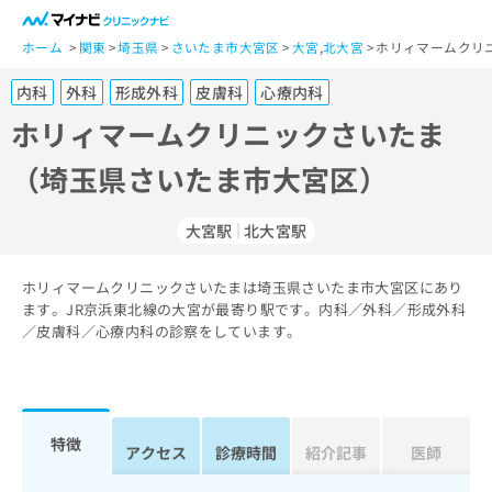
一
般
ホーム
関東
埼玉県
さいたま市大宮区
大宮
,
北大宮
ホリィマームクリ
ユ
内科
外科
形成外科
皮膚科
心療内科
ー
ザ
ホリィマームクリニックさいたま
ー
（埼玉県さいたま市大宮区）
の
方
は
大宮駅
北大宮駅
こ
ち
ホリィマームクリニックさいたまは埼玉県さいたま市大宮区にあり
ら
ます。JR京浜東北線の大宮が最寄り駅です。内科／外科／形成外科
／皮膚科／心療内科の診察をしています。
医
マ
療
イ
関
ナ
係
ビ
者
ク
特徴
アクセス
診療時間
紹介記事
医師
の
リ
方
ニ