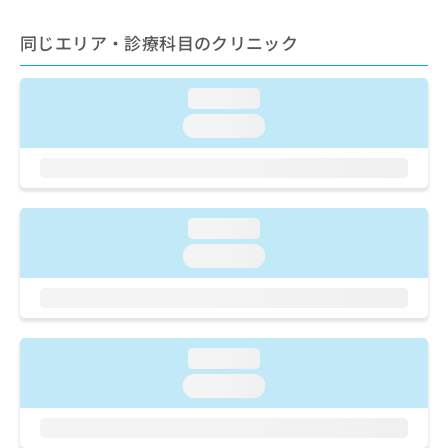
ご了
ら
み
承く
は
ださ
同じエリア・診療科目のクリニック
こ
無
い。
ち
料
ら
情
loading...
報
loading...
拡
掲
充
載
の
情
お
報
申
の
loading...
し
修
込
正
loading...
み
は
は
こ
こ
ち
ち
ら
ら
loading...
そ
loading...
の
他
の