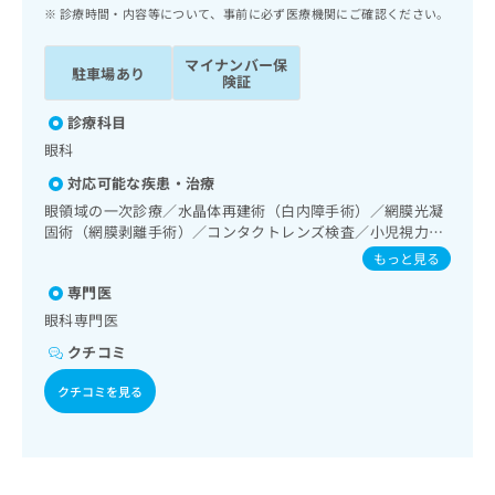
ッ
は
診療時間・内容等について、事前に必ず医療機関にご確認ください。
ク
こ
ナ
ち
マイナンバー保
駐車場あり
ビ
険証
ら
に
関
診療科目
広
す
広
眼科
告
る
告
代
対応可能な疾患・治療
お
出
理
問
眼領域の一次診療／水晶体再建術（白内障手術）／網膜光凝
稿
店
固術（網膜剥離手術）／コンタクトレンズ検査／小児視力障
い
の
害診療
合
の
お
もっと見る
わ
方
問
専門医
せ
い
は
眼科専門医
は
合
こ
こ
わ
クチコミ
ち
ち
せ
ら
ら
は
クチコミを見る
こ
こち
ち
広
らは
広
ら
告
マイ
告
出
ナビ