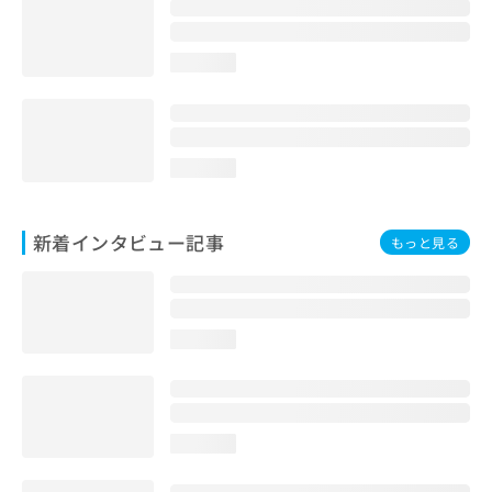
loading...
loading...
新着インタビュー記事
もっと見る
loading...
loading...