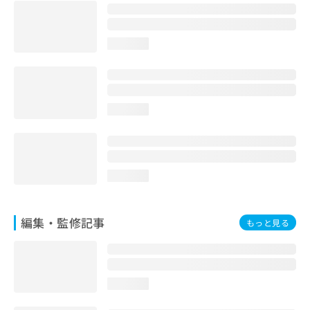
お
問
い
loading...
合
わ
せ
は
こ
loading...
ち
ら
loading...
編集・監修記事
もっと見る
loading...