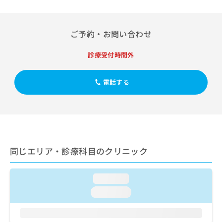
出
稿
クリ
資
稿
ニッ
の
料
クナ
の
お
の
ビサ
お
ご予約・お問い合わせ
問
ご
イト
問
い
請
への
い
合
お問
診療受付時間外
求
合
合せ
わ
は
フォ
わ
せ
こ
ーム
せ
電話する
は
ち
とな
は
こ
ら
りま
こ
ち
す。
ち
ら
クリ
無
ら
ニッ
料
クの
資
情
予
料
報
約・
同じエリア・診療科目のクリニック
の
症状
拡
のご
ご
充
相談
請
の
loading...
など
求
お
はで
loading...
は
申
きま
こ
せん
し
ので
ち
込