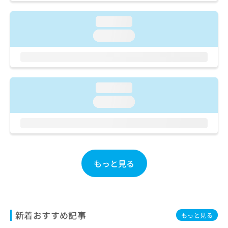
ご了
ら
み
承く
は
ださ
loading...
こ
無
い。
ち
loading...
料
ら
情
報
拡
掲
充
載
loading...
の
情
お
報
loading...
申
の
し
修
込
正
み
は
は
こ
こ
ち
もっと見る
ち
ら
ら
そ
の
新着おすすめ記事
他
もっと見る
の