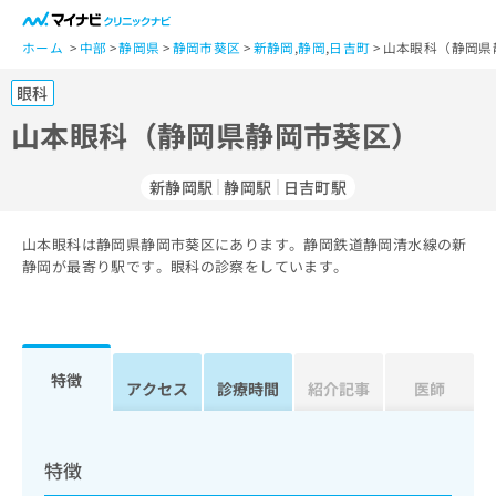
一
般
ホーム
中部
静岡県
静岡市葵区
新静岡
,
静岡
,
日吉町
山本眼科（静岡県
ユ
眼科
ー
ザ
山本眼科（静岡県静岡市葵区）
ー
の
新静岡駅
静岡駅
日吉町駅
方
は
こ
山本眼科は静岡県静岡市葵区にあります。静岡鉄道静岡清水線の新
静岡が最寄り駅です。眼科の診察をしています。
ち
ら
医
マ
療
イ
特徴
アクセス
診療時間
紹介記事
医師
関
ナ
係
ビ
者
ク
の
リ
特徴
方
ニ