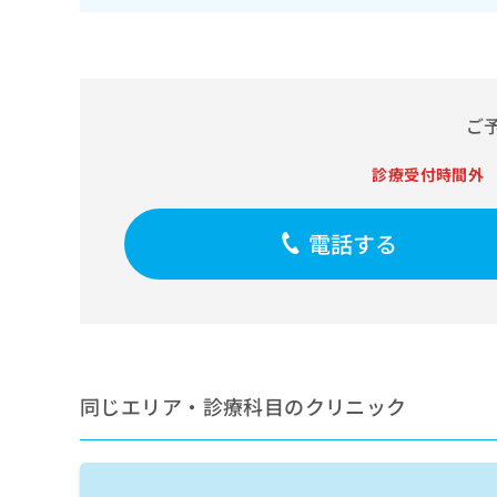
せ
こち
ち
らは
は
マイ
こ
ら
ナビ
ち
クリ
ら
ニッ
クナ
ご
広
ビサ
広
資
イト
告
告
診療受付時間外
への
料
出
出
お問
の
稿
合せ
稿
ご
の
フォ
の
電話する
請
お
ーム
お
求
問
とな
問
りま
は
い
い
す。
こ
合
合
クリ
ち
わ
ニッ
わ
ら
せ
クの
せ
は
予
は
約・
こ
同じエリア・診療科目のクリニック
こ
無
症状
ち
ち
のご
料
ら
相談
ら
情
など
報
はで