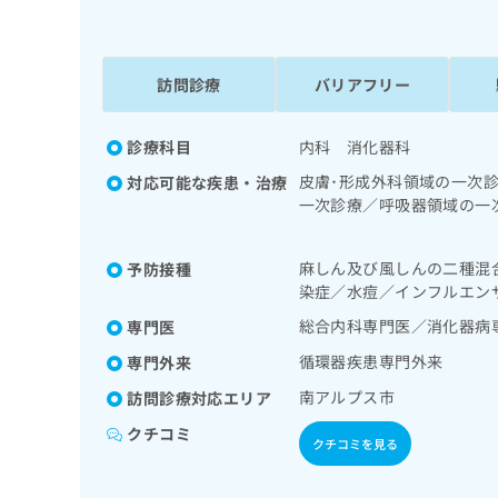
係
ク
者
リ
の
ニ
ッ
訪問診療
バリアフリー
方
ク
は
ナ
こ
診療科目
内科 消化器科
ビ
ち
に
皮膚･形成外科領域の一次
対応可能な疾患・治療
関
ら
一次診療／呼吸器領域の一
す
療法／消化器系領域の一次
る
域の一次診療／循環器系領
お
麻しん及び風しんの二種混
予防接種
広
科領域の一次診療／乳腺領
広
問
染症／水痘／インフルエン
ンスリン療法／糖尿病患者
告
告
い
する継続的な管理及び指導
出
総合内科専門医／消化器病
専門医
代
合
小児領域の一次診療／医療
稿
わ
理
循環器疾患専門外来
専門外来
の
せ
店
お
は
南アルプス市
訪問診療対応エリア
の
問
こ
クチコミ
い
方
ち
クチコミを見る
合
ら
は
わ
こ