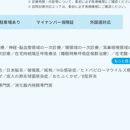
診療時間・内容等について、事前に必ず医療機関にご確認くださ
訪問診療対応エリアは、事前に必ず医療機関にご確認ください。
駐車場あり
マイナンバー保険証
外国語対応
診療／神経･脳血管領域の一次診療／眼領域の一次診療／耳鼻咽喉領域
次診療／在宅持続陽圧呼吸療法（睡眠時無呼吸症候群治療）／在宅酸
診療／上部消化管内視鏡検査／下部消化管内視鏡検査／肝･胆道・膵
もっと見
域の一次診療／腎･泌尿器系領域の一次診療／産科領域の一次診療／
合／日本脳炎／破傷風／結核／Hib感染症／ヒトパピローマウイルス
域の一次診療／内分泌･代謝･栄養領域の一次診療／内分泌機能検査／
ザ／成人の肺炎球菌感染症／おたふくかぜ／B型肝炎
教育（食事療法、運動療法、自己血糖測定）／糖尿病による合併症に
／血液・免疫系領域の一次診療／筋・骨格系及び外傷領域の一次診療
専門医／消化器内視鏡専門医
用麻薬によるがん疼痛治療