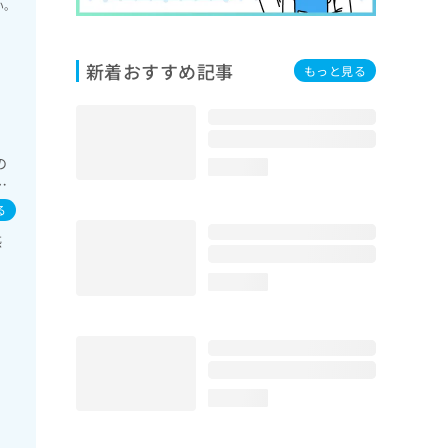
い。
新着おすすめ記事
もっと見る
の
loading...
素
臓領
る
婦人
感
イ
対
loading...
／
loading...