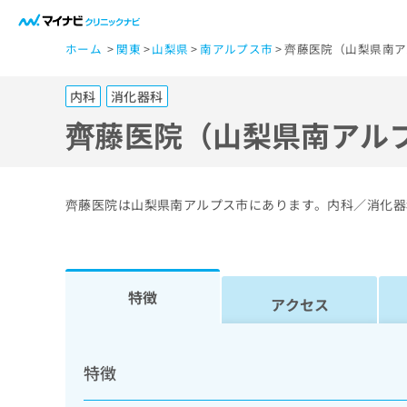
一
ホーム
関東
山梨県
南アルプス市
齊藤医院（山梨県南ア
般
ユ
内科
消化器科
ー
ザ
齊藤医院（山梨県南アル
ー
の
方
齊藤医院は山梨県南アルプス市にあります。内科／消化器
は
こ
ち
ら
特徴
アクセス
医
マ
療
イ
特徴
ナ
関
ビ