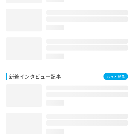
loading...
loading...
新着インタビュー記事
もっと見る
loading...
loading...