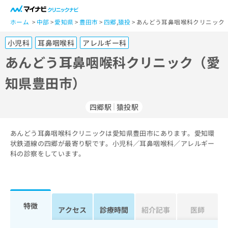
一
般
ホーム
中部
愛知県
豊田市
四郷
,
猿投
あんどう耳鼻咽喉科クリニック
ユ
小児科
耳鼻咽喉科
アレルギー科
ー
ザ
あんどう耳鼻咽喉科クリニック（愛
ー
知県豊田市）
の
方
は
四郷駅
猿投駅
こ
ち
あんどう耳鼻咽喉科クリニックは愛知県豊田市にあります。愛知環
ら
状鉄道線の四郷が最寄り駅です。小児科／耳鼻咽喉科／アレルギー
科の診察をしています。
医
マ
療
イ
関
ナ
係
ビ
者
ク
特徴
アクセス
診療時間
紹介記事
医師
の
リ
方
ニ