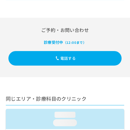
出
稿
クリ
資
稿
ニッ
の
料
クナ
の
お
の
ビサ
お
問
ご
イト
問
い
請
への
ご予約・お問い合わせ
い
合
お問
求
合
合せ
わ
は
フォ
わ
診療受付中
（12:00まで）
せ
こ
ーム
せ
は
ち
とな
は
こ
ら
りま
電話する
こ
ち
す。
ち
ら
クリ
無
ら
ニッ
料
クの
資
情
予
料
報
約・
の
症状
拡
のご
ご
同じエリア・診療科目のクリニック
充
相談
請
の
など
求
お
はで
は
loading...
申
きま
こ
せん
し
loading...
ので
ち
込