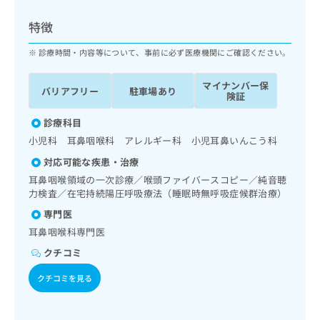
ッ
は
ク
こ
特徴
ナ
ち
ビ
診療時間・内容等について、事前に必ず医療機関にご確認ください。
ら
に
関
マイナンバー保
広
バリアフリー
駐車場あり
す
広
険証
告
る
告
代
お
診療科目
出
理
問
稿
小児科 耳鼻咽喉科 アレルギー科 小児耳鼻いんこう科
店
い
の
対応可能な疾患・治療
合
の
お
わ
耳鼻咽喉領域の一次診療／喉頭ファイバースコピー／純音聴
方
問
せ
力検査／在宅持続陽圧呼吸療法（睡眠時無呼吸症候群治療）
い
は
は
合
こ
専門医
こ
わ
ち
耳鼻咽喉科専門医
ち
せ
ら
ら
は
クチコミ
こ
こち
クチコミを見る
ち
広
らは
広
ら
告
マイ
告
出
ナビ