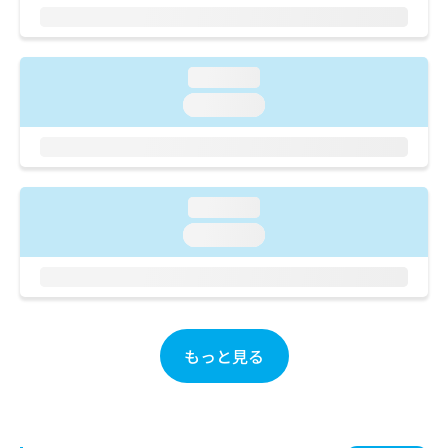
ご了
ら
み
承く
は
ださ
こ
無
い。
ち
料
loading...
ら
情
loading...
報
拡
掲
充
載
の
情
お
報
loading...
申
の
し
loading...
修
込
正
み
は
は
こ
こ
ち
ち
ら
ら
もっと見る
そ
の
他
の