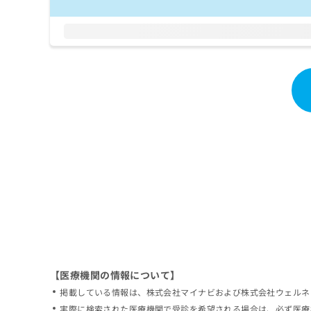
拡
資
きま
充
料
せん
の
ので
の
ご了
お
ご
承く
申
請
ださ
し
求
い。
込
は
み
こ
は
ち
こ
ら
ち
ら
無
料
掲
情
載
報
情
拡
報
充
の
の
修
お
【医療機関の情報について】
正
申
掲載している情報は、株式会社マイナビおよび株式会社ウェルネ
は
し
こ
実際に検索された医療機関で受診を希望される場合は、必ず医療
込