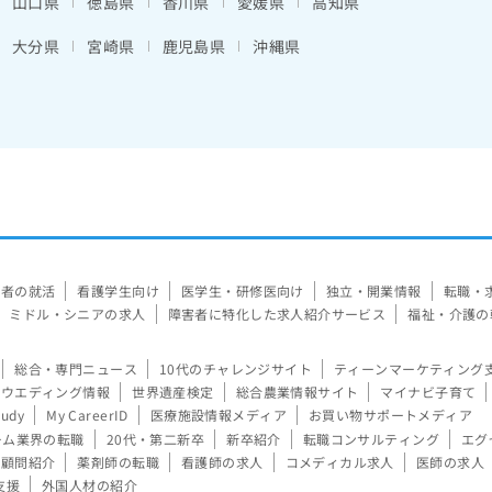
山口県
徳島県
香川県
愛媛県
高知県
大分県
宮崎県
鹿児島県
沖縄県
験者の就活
看護学生向け
医学生・研修医向け
独立・開業情報
転職・
ミドル・シニアの求人
障害者に特化した求人紹介サービス
福祉・介護の
総合・専門ニュース
10代のチャレンジサイト
ティーンマーケティング
ウエディング情報
世界遺産検定
総合農業情報サイト
マイナビ子育て
tudy
My CareerID
医療施設情報メディア
お買い物サポートメディア
ーム業界の転職
20代・第二新卒
新卒紹介
転職コンサルティング
エグ
顧問紹介
薬剤師の転職
看護師の求人
コメディカル求人
医師の求人
支援
外国人材の紹介