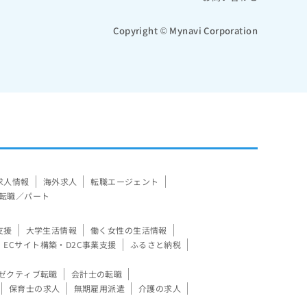
Copyright © Mynavi Corporation
求人情報
海外求人
転職エージェント
転職／パート
支援
大学生活情報
働く女性の生活情報
ECサイト構築・D2C事業支援
ふるさと納税
ゼクティブ転職
会計士の転職
保育士の求人
無期雇用派遣
介護の求人