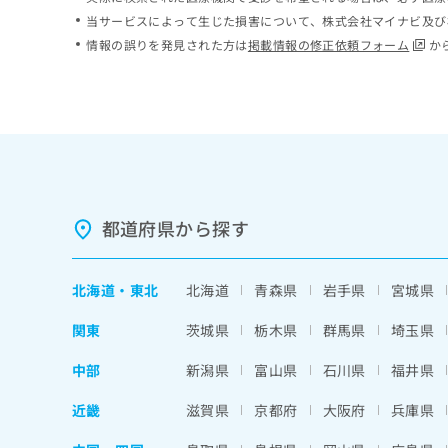
ち
み
当サービスによって生じた損害について、株式会社マイナビ及び
ら
は
情報の誤りを発見された方は
掲載情報の修正依頼フォーム
か
こ
ち
そ
ら
の
他
の
お
問
い
都道府県から探す
合
わ
せ
北海道
・
東北
北海道
青森県
岩手県
宮城県
は
こ
関東
茨城県
栃木県
群馬県
埼玉県
ち
ら
中部
新潟県
富山県
石川県
福井県
近畿
滋賀県
京都府
大阪府
兵庫県