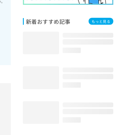
い。
新着おすすめ記事
もっと見る
loading...
loading...
loading...