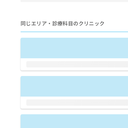
せ
こち
ち
らは
は
マイ
こ
ら
ナビ
ち
クリ
同じエリア・診療科目のクリニック
ら
ニッ
クナ
広
ビサ
広
資
イト
告
告
への
料
出
出
お問
の
稿
合せ
稿
ご
の
フォ
の
請
お
ーム
お
求
問
とな
問
りま
は
い
い
す。
こ
合
合
クリ
ち
わ
ニッ
わ
ら
せ
クの
せ
は
予
は
約・
こ
こ
無
症状
ち
ち
のご
料
ら
相談
ら
情
など
報
はで