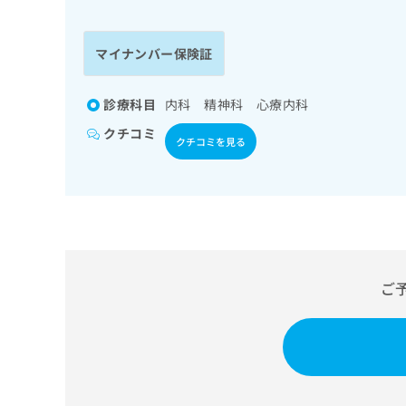
係
ク
者
リ
の
ニ
マイナンバー保険証
ッ
方
ク
は
ナ
診療科目
内科 精神科 心療内科
こ
ビ
クチコミ
ち
に
クチコミを見る
関
ら
す
る
お
広
広
問
告
告
い
出
代
合
稿
わ
ご
理
の
せ
店
お
は
の
問
こ
い
方
ち
合
ら
は
わ
こ