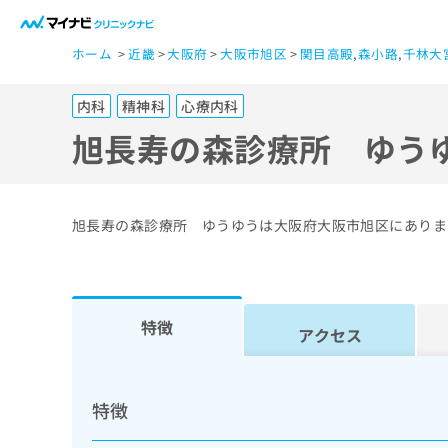
一
ホーム
近畿
大阪府
大阪市旭区
関目高殿
,
森小路
,
千林大
般
ユ
内科
精神科
心療内科
ー
ザ
旭長寿の森診療所 ゆう
ー
の
方
旭長寿の森診療所 ゆうゆうは大阪府大阪市旭区にありま
は
こ
ち
ら
特徴
アクセス
医
マ
療
イ
特徴
ナ
関
ビ