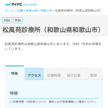
一
般
ホーム
近畿
和歌山県
和歌山市
松風苑診療所（和歌山県和歌山市）
ユ
内科
外科
ー
ザ
松風苑診療所（和歌山県和歌山市）
ー
の
方
松風苑診療所は和歌山県和歌山市にあります。内科／外科の診察を
は
しています。
こ
ち
ら
特徴
医
アクセス
診療時間
紹介記事
医師
マ
療
イ
関
ナ
係
ビ
特徴
者
ク
の
リ
診療時間・内容等について、事前に必ず医療機関にご確認ください。
方
ニ