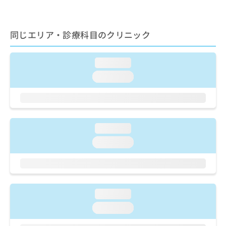
出
稿
クリ
資
稿
ニッ
の
料
クナ
の
お
の
ビサ
お
同じエリア・診療科目のクリニック
問
ご
イト
問
い
請
への
い
合
お問
求
loading...
合
合せ
わ
は
フォ
わ
せ
こ
loading...
ーム
せ
は
ち
とな
は
こ
ら
りま
こ
ち
す。
ち
ら
クリ
無
ら
ニッ
loading...
料
クの
資
情
予
loading...
料
報
約・
の
症状
拡
のご
ご
充
相談
請
の
など
求
お
はで
loading...
は
申
きま
loading...
こ
せん
し
ので
ち
込