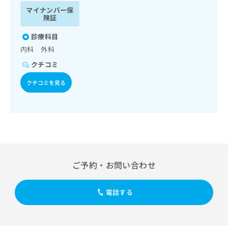
ッ
は
マイナンバー保
ク
こ
険証
ナ
ち
ビ
診療科目
ら
に
内科 外科
関
広
クチコミ
す
広
告
る
告
クチコミを見る
代
お
出
理
問
稿
店
い
の
合
の
お
わ
方
問
せ
い
は
は
合
こ
こ
わ
ち
ご予約・お問い合わせ
ち
せ
ら
ら
は
こ
電話する
こち
ち
広
らは
広
ら
告
マイ
告
出
ナビ