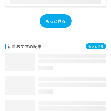
ご了
ら
み
承く
は
ださ
こ
無
い。
ち
料
もっと見る
ら
情
報
拡
掲
充
載
の
情
新着おすすめ記事
もっと見る
お
報
申
の
し
修
込
正
み
は
loading...
は
こ
こ
ち
ち
ら
ら
loading...
そ
の
他
の