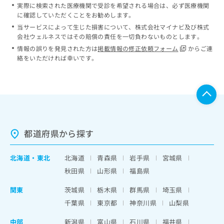
実際に検索された医療機関で受診を希望される場合は、必ず医療機関
に確認していただくことをお勧めします。
当サービスによって生じた損害について、株式会社マイナビ及び株式
会社ウェルネスではその賠償の責任を一切負わないものとします。
情報の誤りを発見された方は
掲載情報の修正依頼フォーム
からご連
絡をいただければ幸いです。
都道府県から探す
北海道
・
東北
北海道
青森県
岩手県
宮城県
秋田県
山形県
福島県
関東
茨城県
栃木県
群馬県
埼玉県
千葉県
東京都
神奈川県
山梨県
中部
新潟県
富山県
石川県
福井県