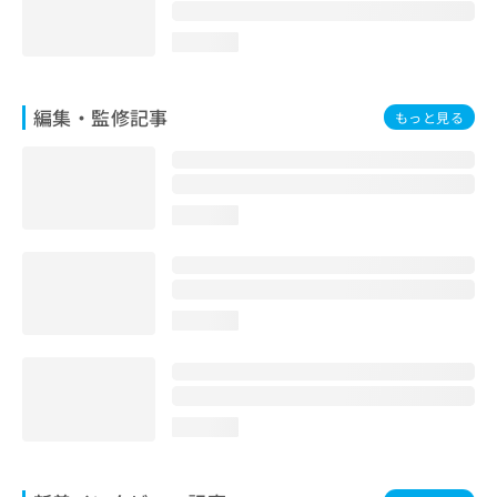
お
問
loading...
い
合
わ
編集・監修記事
もっと見る
せ
は
こ
ち
ら
loading...
loading...
loading...