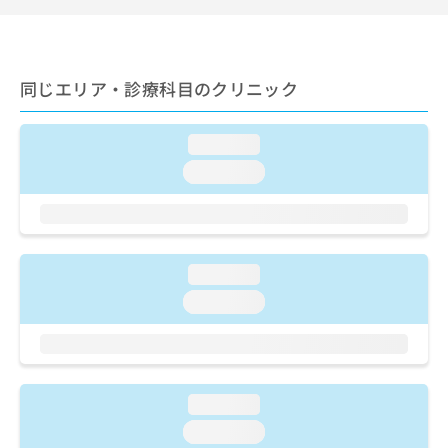
出
稿
クリ
資
稿
ニッ
の
料
クナ
の
お
の
ビサ
お
問
ご
イト
問
同じエリア・診療科目のクリニック
い
請
への
い
合
お問
求
合
合せ
わ
は
loading...
フォ
わ
せ
こ
ーム
せ
は
ち
loading...
とな
は
こ
ら
りま
こ
ち
す。
ち
ら
クリ
無
ら
ニッ
料
クの
loading...
資
情
予
料
報
約・
loading...
の
症状
拡
のご
ご
充
相談
請
の
など
求
お
はで
は
申
きま
loading...
こ
せん
し
loading...
ので
ち
込