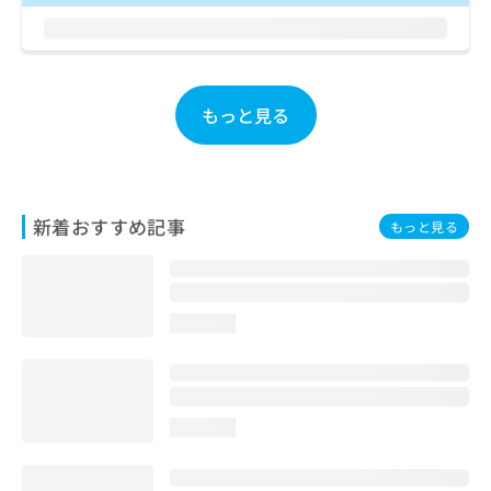
ご了
ら
み
承く
は
ださ
こ
無
い。
ち
料
ら
情
もっと見る
報
拡
掲
充
載
の
情
お
報
新着おすすめ記事
もっと見る
申
の
し
修
込
正
み
は
は
こ
loading...
こ
ち
ち
ら
ら
そ
loading...
の
他
の