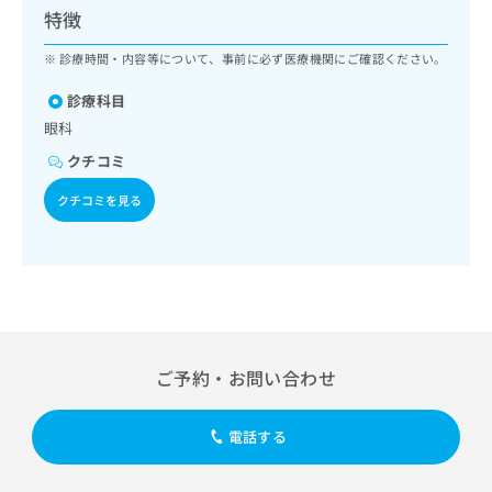
ッ
は
特徴
ク
こ
ナ
診療時間・内容等について、事前に必ず医療機関にご確認ください。
ち
ビ
ら
に
診療科目
関
眼科
広
す
広
告
クチコミ
る
告
代
お
出
クチコミを見る
理
問
稿
店
い
の
合
の
お
わ
方
問
せ
い
は
は
合
こ
こ
わ
ち
ち
せ
ら
ご予約・お問い合わせ
ら
は
こ
こち
ち
広
電話する
らは
広
ら
告
マイ
告
出
ナビ