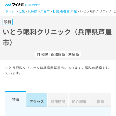
一
般
ホーム
近畿
兵庫県
芦屋市
打出
,
香櫨園
,
芦屋
いとう眼科クリニック（
ユ
眼科
ー
ザ
いとう眼科クリニック（兵庫県芦屋
ー
市）
の
方
は
打出駅
香櫨園駅
芦屋駅
こ
ち
いとう眼科クリニックは兵庫県芦屋市にあります。眼科の診察をし
ら
ています。
医
マ
療
イ
関
ナ
係
ビ
特徴
アクセス
診療時間
紹介記事
医師
者
ク
の
リ
方
ニ