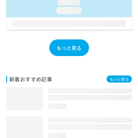
ご了
loading...
ら
み
承く
は
loading...
ださ
こ
無
い。
ち
料
ら
情
報
拡
掲
もっと見る
充
載
の
情
お
報
申
の
し
修
込
新着おすすめ記事
正
もっと見る
み
は
は
こ
こ
ち
ち
ら
loading...
ら
そ
の
他
の
loading...