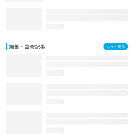
お
問
い
合
loading...
わ
せ
は
編集・監修記事
こ
もっと見る
ち
ら
loading...
loading...
loading...