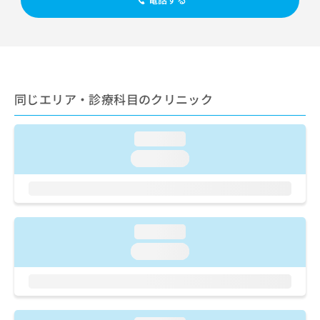
出
稿
クリ
資
稿
ニッ
の
料
クナ
の
お
の
ビサ
お
問
ご
イト
問
い
請
への
い
合
お問
求
合
合せ
わ
は
同じエリア・診療科目のクリニック
フォ
わ
せ
こ
ーム
せ
は
ち
とな
は
こ
ら
loading...
りま
こ
ち
す。
loading...
ち
ら
クリ
無
ら
ニッ
料
クの
資
情
予
料
報
約・
の
症状
拡
loading...
のご
ご
充
相談
loading...
請
の
など
求
お
はで
は
申
きま
こ
せん
し
ので
ち
込