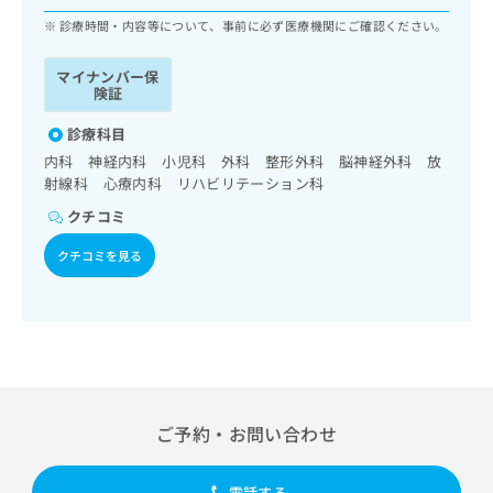
ッ
は
診療時間・内容等について、事前に必ず医療機関にご確認ください。
ク
こ
ナ
ち
マイナンバー保
ビ
ら
険証
に
関
広
診療科目
す
広
告
内科 神経内科 小児科 外科 整形外科 脳神経外科 放
る
告
代
射線科 心療内科 リハビリテーション科
お
出
理
問
稿
クチコミ
店
い
の
合
の
クチコミを見る
お
わ
方
問
せ
い
は
は
合
こ
こ
わ
ち
ち
せ
ら
ら
は
こ
こち
ご予約・お問い合わせ
ち
広
らは
広
ら
告
マイ
告
出
ナビ
電話する