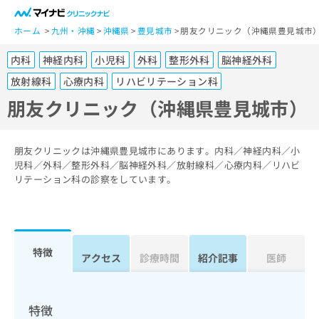
一
般
ホーム
九州・沖縄
沖縄県
豊見城市
朋友クリニック（沖縄県豊見城市
ユ
内科
神経内科
小児科
外科
整形外科
脳神経外科
ー
ザ
放射線科
心療内科
リハビリテーション科
ー
朋友クリニック（沖縄県豊見城市）
の
方
は
朋友クリニックは沖縄県豊見城市にあります。内科／神経内科／小
こ
児科／外科／整形外科／脳神経外科／放射線科／心療内科／リハビ
ち
リテーション科の診察をしています。
ら
医
マ
療
イ
関
特徴
ナ
アクセス
診療時間
紹介記事
医師
係
ビ
者
ク
の
リ
特徴
方
ニ