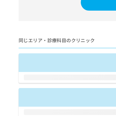
せ
こち
ち
らは
は
マイ
こ
ら
ナビ
ち
クリ
ら
ニッ
クナ
広
ビサ
広
資
イト
告
同じエリア・診療科目のクリニック
告
への
料
出
出
お問
の
稿
合せ
稿
ご
の
フォ
の
請
お
ーム
お
求
問
とな
問
りま
は
い
い
す。
こ
合
合
クリ
ち
わ
ニッ
わ
ら
せ
クの
せ
は
予
は
約・
こ
こ
無
症状
ち
ち
のご
料
ら
相談
ら
情
など
報
はで