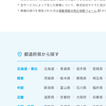
ち
み
当サービスによって生じた損害について、株式会社マイナビ及び
ら
は
情報の誤りを発見された方は
掲載情報の修正依頼フォーム
か
こ
ち
そ
ら
の
他
の
お
問
い
都道府県から探す
合
わ
せ
北海道
・
東北
北海道
青森県
岩手県
宮城県
は
こ
関東
茨城県
栃木県
群馬県
埼玉県
ち
ら
中部
新潟県
富山県
石川県
福井県
近畿
滋賀県
京都府
大阪府
兵庫県