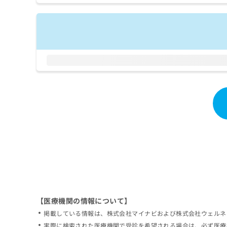
拡
資
きま
充
料
せん
の
ので
の
ご了
お
ご
承く
申
請
ださ
し
求
い。
込
は
み
こ
は
ち
こ
ら
ち
ら
無
料
掲
情
載
報
情
拡
報
充
の
の
修
お
【医療機関の情報について】
正
申
掲載している情報は、株式会社マイナビおよび株式会社ウェルネ
は
し
こ
実際に検索された医療機関で受診を希望される場合は、必ず医療
込