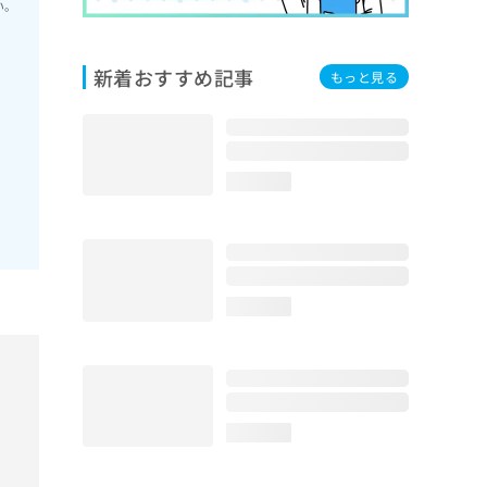
い。
新着おすすめ記事
もっと見る
loading...
loading...
loading...