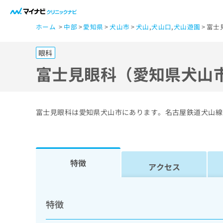
一
ホーム
中部
愛知県
犬山市
犬山
,
犬山口
,
犬山遊園
富士
般
ユ
眼科
ー
ザ
富士見眼科（愛知県犬山
ー
の
方
富士見眼科は愛知県犬山市にあります。名古屋鉄道犬山線
は
こ
ち
ら
特徴
アクセス
医
マ
療
イ
特徴
ナ
関
ビ