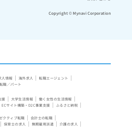
Copyright © Mynavi Corporation
求人情報
海外求人
転職エージェント
転職／パート
支援
大学生活情報
働く女性の生活情報
ECサイト構築・D2C事業支援
ふるさと納税
ゼクティブ転職
会計士の転職
保育士の求人
無期雇用派遣
介護の求人