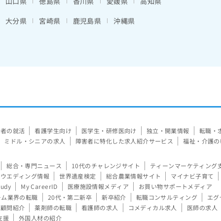
山口県
徳島県
香川県
愛媛県
高知県
大分県
宮崎県
鹿児島県
沖縄県
験者の就活
看護学生向け
医学生・研修医向け
独立・開業情報
転職・
ミドル・シニアの求人
障害者に特化した求人紹介サービス
福祉・介護の
総合・専門ニュース
10代のチャレンジサイト
ティーンマーケティング
ウエディング情報
世界遺産検定
総合農業情報サイト
マイナビ子育て
tudy
My CareerID
医療施設情報メディア
お買い物サポートメディア
ーム業界の転職
20代・第二新卒
新卒紹介
転職コンサルティング
エグ
顧問紹介
薬剤師の転職
看護師の求人
コメディカル求人
医師の求人
支援
外国人材の紹介