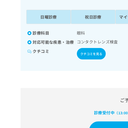
係
ク
者
リ
の
ニ
日曜診療
祝日診療
マイ
ッ
方
ク
は
ナ
診療科目
眼科
こ
ビ
コンタクトレンズ検査
対応可能な疾患・治療
ち
に
関
ら
クチコミ
クチコミを見る
す
る
お
広
広
問
告
告
い
出
代
合
稿
わ
理
の
せ
店
ご
お
は
の
問
こ
い
診療受付中
方
ち
（13:0
合
ら
は
わ
こ