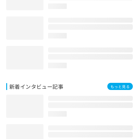
loading...
loading...
loading...
新着インタビュー記事
もっと見る
loading...