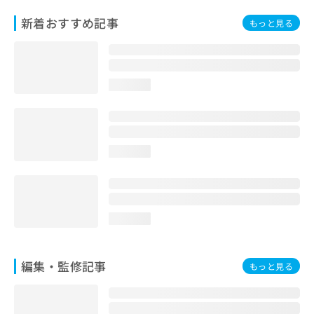
お
新着おすすめ記事
問
もっと見る
い
合
わ
せ
loading...
は
こ
ち
ら
loading...
loading...
編集・監修記事
もっと見る