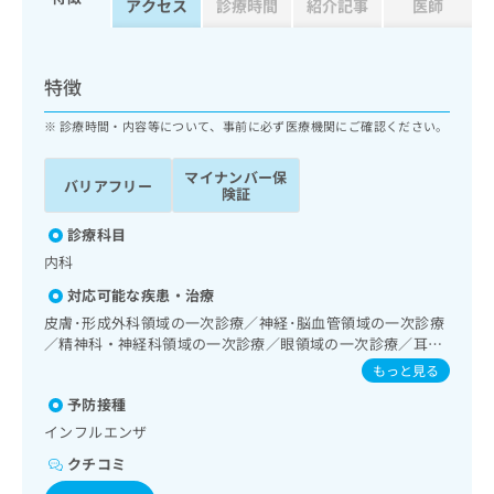
アクセス
診療時間
紹介記事
医師
ッ
は
ク
こ
ナ
ち
ビ
特徴
ら
に
関
診療時間・内容等について、事前に必ず医療機関にご確認ください。
広
す
広
告
る
告
マイナンバー保
代
バリアフリー
お
出
険証
理
問
稿
店
い
診療科目
の
合
の
お
内科
わ
方
問
対応可能な疾患・治療
せ
い
は
は
皮膚･形成外科領域の一次診療／神経･脳血管領域の一次診療
合
こ
こ
／精神科・神経科領域の一次診療／眼領域の一次診療／耳鼻
わ
ち
ち
咽喉領域の一次診療／呼吸器領域の一次診療／消化器系領域
せ
もっと見る
ら
の一次診療／肝･胆道・膵臓領域の一次診療／循環器系領域
ら
は
予防接種
の一次診療／腎･泌尿器系領域の一次診療／乳腺領域の一次
こ
診療／内分泌･代謝･栄養領域の一次診療／血液・免疫系領域
こち
インフルエンザ
ち
広
らは
の一次診療／筋・骨格系及び外傷領域の一次診療
広
ら
告
クチコミ
マイ
告
出
ナビ