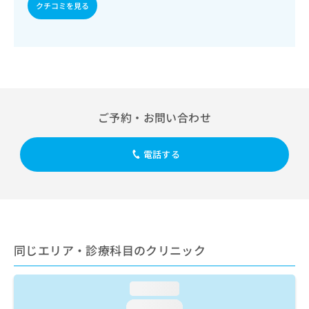
出
稿
クリ
クチコミを見る
資
稿
ニッ
の
料
クナ
の
お
の
ビサ
お
問
ご
イト
問
い
請
への
い
合
お問
求
合
合せ
わ
は
フォ
わ
せ
こ
ーム
せ
ご予約・お問い合わせ
は
ち
とな
は
こ
ら
りま
こ
ち
す。
電話する
ち
ら
クリ
無
ら
ニッ
料
クの
資
情
予
料
報
約・
の
症状
拡
のご
ご
充
相談
請
の
同じエリア・診療科目のクリニック
など
求
お
はで
は
申
きま
こ
せん
し
loading...
ので
ち
込
loading...