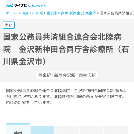
一
般
ホーム
中部
石川県
金沢市
西泉
,
新西金沢
,
西金沢
国家公務員共済組合
ユ
内科
ー
ザ
国家公務員共済組合連合会北陸病
ー
院 金沢新神田合同庁舎診療所（石
の
方
川県金沢市）
は
こ
ち
西泉駅
新西金沢駅
西金沢駅
ら
国家公務員共済組合連合会北陸病院 金沢新神田合同庁舎診療所は
医
マ
石川県金沢市にあります。北陸鉄道石川線の西泉が最寄り駅です。
療
イ
内科の診察をしています。
関
ナ
係
ビ
者
ク
の
リ
方
ニ
特徴