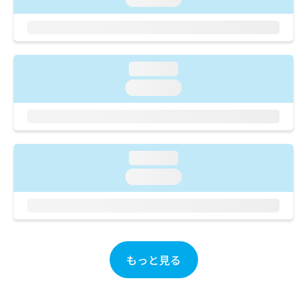
ご了
ら
み
承く
は
ださ
こ
無
い。
ち
料
ら
情
loading...
報
loading...
拡
掲
充
載
の
情
お
報
申
の
loading...
し
修
込
正
loading...
み
は
は
こ
こ
ち
ち
ら
ら
もっと見る
そ
の
他
の