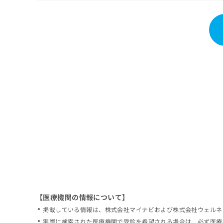
拡
資
きま
充
料
せん
の
ので
の
ご了
お
ご
承く
申
請
ださ
し
求
い。
込
は
み
こ
は
ち
こ
ら
ち
ら
無
料
掲
情
載
報
情
拡
報
充
の
の
修
お
【医療機関の情報について】
正
申
掲載している情報は、株式会社マイナビおよび株式会社ウェルネ
は
し
こ
実際に検索された医療機関で受診を希望される場合は、必ず医療
込