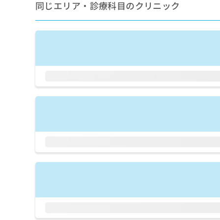
せ
こち
同じエリア・診療科目のクリニック
ち
らは
は
マイ
こ
ら
ナビ
ち
クリ
ら
ニッ
クナ
広
ビサ
広
資
イト
告
告
への
料
出
出
お問
の
稿
合せ
稿
ご
の
フォ
の
請
お
ーム
お
求
問
とな
問
りま
は
い
い
す。
こ
合
合
クリ
ち
わ
ニッ
わ
ら
せ
クの
せ
は
予
は
約・
こ
こ
無
症状
ち
ち
のご
料
ら
相談
ら
情
など
報
はで