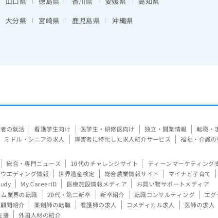
山口県
徳島県
香川県
愛媛県
高知県
大分県
宮崎県
鹿児島県
沖縄県
験者の就活
看護学生向け
医学生・研修医向け
独立・開業情報
転職・
ミドル・シニアの求人
障害者に特化した求人紹介サービス
福祉・介護の
総合・専門ニュース
10代のチャレンジサイト
ティーンマーケティング
ウエディング情報
世界遺産検定
総合農業情報サイト
マイナビ子育て
tudy
My CareerID
医療施設情報メディア
お買い物サポートメディア
ーム業界の転職
20代・第二新卒
新卒紹介
転職コンサルティング
エグ
顧問紹介
薬剤師の転職
看護師の求人
コメディカル求人
医師の求人
支援
外国人材の紹介