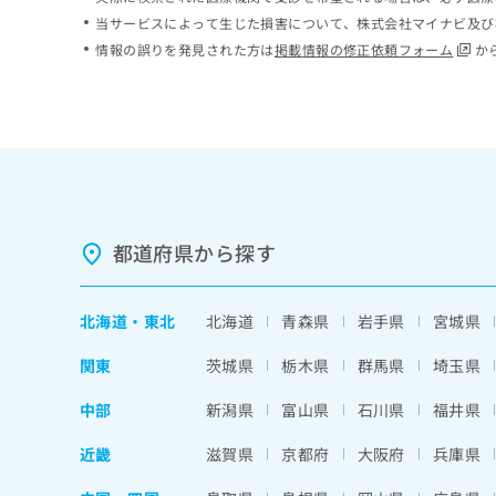
ち
み
当サービスによって生じた損害について、株式会社マイナビ及び
ら
は
情報の誤りを発見された方は
掲載情報の修正依頼フォーム
か
こ
ち
そ
ら
の
他
の
お
問
い
都道府県から探す
合
わ
せ
北海道
・
東北
北海道
青森県
岩手県
宮城県
は
こ
関東
茨城県
栃木県
群馬県
埼玉県
ち
ら
中部
新潟県
富山県
石川県
福井県
近畿
滋賀県
京都府
大阪府
兵庫県