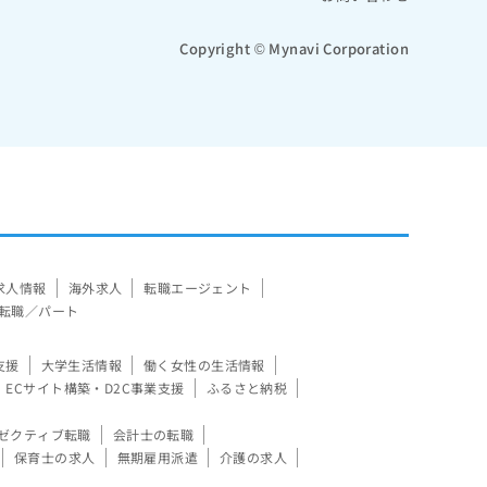
Copyright © Mynavi Corporation
求人情報
海外求人
転職エージェント
転職／パート
支援
大学生活情報
働く女性の生活情報
ECサイト構築・D2C事業支援
ふるさと納税
ゼクティブ転職
会計士の転職
保育士の求人
無期雇用派遣
介護の求人