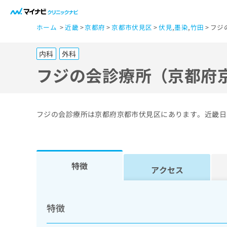
一
ホーム
近畿
京都府
京都市伏見区
伏見
,
墨染
,
竹田
フジ
般
ユ
内科
外科
ー
ザ
フジの会診療所（京都府
ー
の
方
フジの会診療所は京都府京都市伏見区にあります。近畿日
は
こ
ち
ら
特徴
アクセス
医
マ
療
イ
特徴
ナ
関
ビ