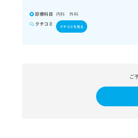
係
ク
者
リ
診療科目
内科 外科
の
ニ
ッ
方
クチコミ
クチコミを見る
ク
は
ナ
こ
ビ
ち
に
関
ら
す
る
お
広
ご
広
問
告
告
い
出
代
合
稿
わ
理
の
せ
店
お
は
の
問
こ
い
方
ち
合
ら
は
わ
こ