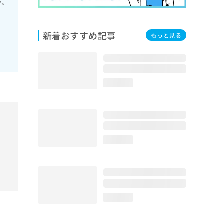
い。
新着おすすめ記事
もっと見る
loading...
loading...
loading...