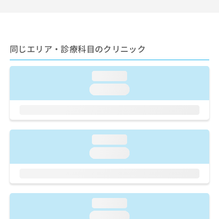
ご了
ら
み
承く
は
ださ
こ
無
い。
ち
料
ら
情
同じエリア・診療科目のクリニック
報
拡
掲
充
loading...
載
の
情
loading...
お
報
申
の
し
修
込
正
み
は
loading...
は
こ
こ
loading...
ち
ち
ら
ら
そ
の
loading...
他
の
loading...