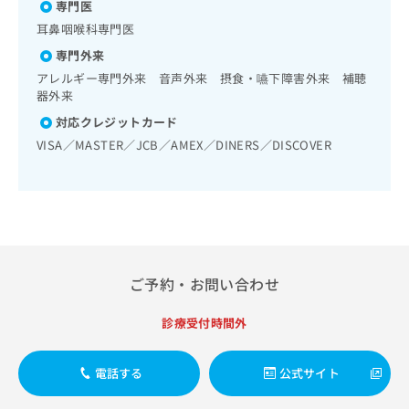
口腔粘膜の炎症、外傷又は腫瘍の治療／漢方薬の処方
出
専門医
稿
クリ
資
稿
ニッ
の
料
耳鼻咽喉科専門医
クナ
の
お
の
ビサ
専門外来
お
問
ご
イト
問
アレルギー専門外来 音声外来 摂食・嚥下障害外来 補聴
い
請
への
器外来
い
合
お問
求
合
合せ
わ
は
対応クレジットカード
フォ
わ
せ
こ
VISA／MASTER／JCB／AMEX／DINERS／DISCOVER
ーム
せ
は
ち
とな
は
こ
ら
りま
こ
ち
す。
ち
ら
クリ
無
ら
ニッ
料
クの
資
情
予
料
報
約・
ご予約・お問い合わせ
の
症状
拡
のご
ご
充
相談
診療受付時間外
請
の
など
求
お
はで
は
申
きま
電話する
公式サイト
こ
せん
し
ので
ち
込