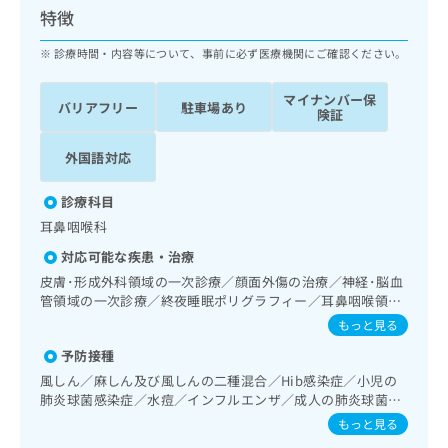
ッ
は
特徴
ク
こ
ナ
診療時間・内容等について、事前に必ず医療機関にご確認ください。
ち
ビ
ら
に
マイナンバー保
バリアフリー
駐車場あり
関
険証
広
す
広
告
る
告
外国語対応
代
お
出
理
問
稿
診療科目
店
い
の
耳鼻咽喉科
合
の
お
わ
方
問
対応可能な疾患・治療
せ
い
は
皮膚･形成外科領域の一次診療／顔面外傷の治療／神経･脳血
は
合
こ
管領域の一次診療／終夜睡眠ポリグラフィー／耳鼻咽喉領域
こ
わ
ち
の一次診療／喉頭ファイバースコピー／純音聴力検査／電気
もっと見る
ち
せ
味覚検査／小児聴力障害診療／摂食機能障害の治療／呼吸器
ら
ら
は
予防接種
領域の一次診療／在宅持続陽圧呼吸療法（睡眠時無呼吸症候
こ
群治療）／アレルギーの減感作療法／摂食機能療法／小児領
風しん／麻しん及び風しんの二種混合／Hib感染症／小児の
こち
ち
域の一次診療／小児呼吸器疾患／小児アレルギー疾患／画像
広
肺炎球菌感染症／水痘／インフルエンザ／成人の肺炎球菌感
らは
広
ら
診断管理（専ら画像診断を担当する医師による読影）／CT撮
告
染症／おたふくかぜ
マイ
もっと見る
告
影／歯科領域の一次診療／顎関節症治療／口唇、舌若しくは
出
ナビ