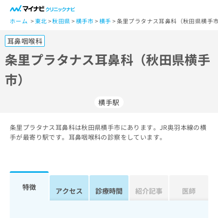
一
般
ホーム
東北
秋田県
横手市
横手
条里プラタナス耳鼻科（秋田県横手市
ユ
耳鼻咽喉科
ー
ザ
条里プラタナス耳鼻科（秋田県横手
ー
市）
の
方
は
横手駅
こ
ち
条里プラタナス耳鼻科は秋田県横手市にあります。JR奥羽本線の横
ら
手が最寄り駅です。耳鼻咽喉科の診察をしています。
医
マ
療
イ
関
ナ
係
ビ
特徴
アクセス
診療時間
紹介記事
医師
者
ク
の
リ
方
ニ