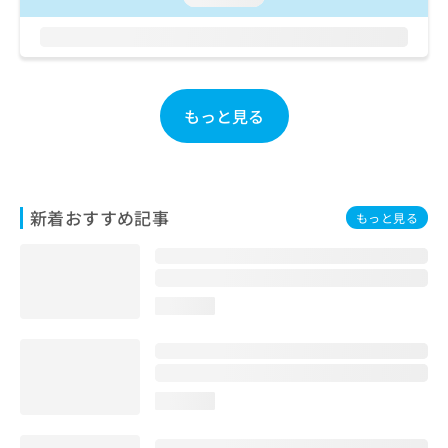
お
問
い
合
わ
もっと見る
せ
は
こ
ち
ら
新着おすすめ記事
もっと見る
loading...
loading...