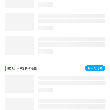
お
loading...
問
い
合
わ
せ
loading...
は
こ
ち
ら
loading...
編集・監修記事
もっと見る
loading...