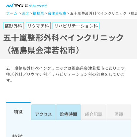
一
般
ホーム
東北
福島県
会津若松市
五十嵐整形外科ペインクリニック（福
ユ
整形外科
リウマチ科
リハビリテーション科
ー
ザ
五十嵐整形外科ペインクリニック
ー
（福島県会津若松市）
の
方
は
こ
五十嵐整形外科ペインクリニックは福島県会津若松市にあります。
ち
整形外科／リウマチ科／リハビリテーション科の診察をしていま
す。
ら
医
マ
療
イ
関
ナ
特徴
アクセス
診療時間
紹介記事
医師
係
ビ
者
ク
の
リ
方
ニ
特徴