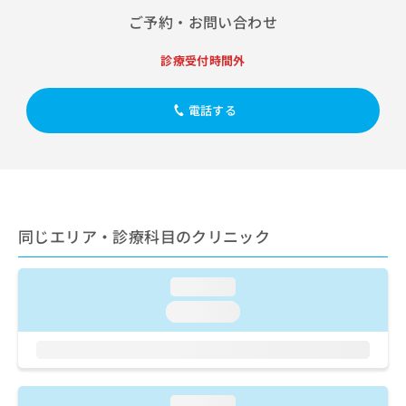
出
稿
クリ
資
ご予約・お問い合わせ
稿
ニッ
の
料
クナ
の
お
の
ビサ
お
診療受付時間外
問
ご
イト
問
い
請
への
い
合
お問
求
電話する
合
合せ
わ
は
フォ
わ
せ
こ
ーム
せ
は
ち
とな
は
こ
ら
りま
こ
ち
す。
ち
ら
クリ
無
ら
ニッ
同じエリア・診療科目のクリニック
料
クの
資
情
予
料
報
約・
の
症状
loading...
拡
のご
ご
充
loading...
相談
請
の
など
求
お
はで
は
申
きま
こ
せん
し
ので
ち
込
loading...