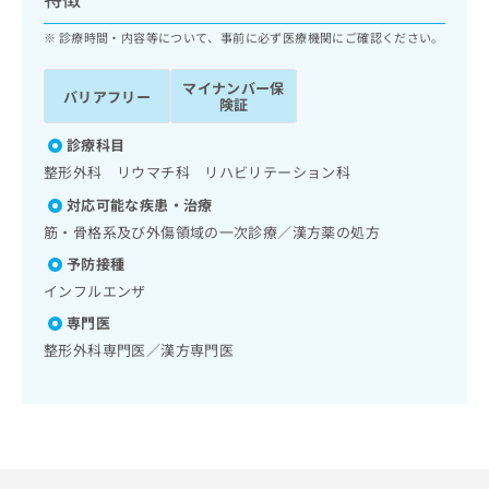
ッ
は
ク
こ
診療時間・内容等について、事前に必ず医療機関にご確認ください。
ナ
ち
ビ
ら
マイナンバー保
バリアフリー
に
険証
関
広
す
診療科目
広
告
る
告
整形外科 リウマチ科 リハビリテーション科
代
お
出
理
対応可能な疾患・治療
問
稿
店
い
筋・骨格系及び外傷領域の一次診療／漢方薬の処方
の
合
の
お
予防接種
わ
方
問
インフルエンザ
せ
い
は
は
合
専門医
こ
こ
わ
ち
整形外科専門医／漢方専門医
ち
せ
ら
ら
は
こ
こち
ち
広
らは
広
ら
告
マイ
告
出
ナビ