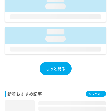
ご了
ら
み
承く
loading...
は
ださ
こ
無
い。
ち
料
ら
情
報
loading...
拡
掲
充
載
loading...
の
情
お
報
申
の
し
修
込
正
み
もっと見る
は
は
こ
こ
ち
ち
ら
ら
新着おすすめ記事
もっと見る
そ
の
他
の