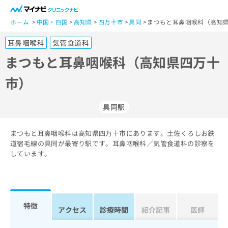
一
般
ホーム
中国・四国
高知県
四万十市
具同
まつもと耳鼻咽喉科（高知県
ユ
耳鼻咽喉科
気管食道科
ー
ザ
まつもと耳鼻咽喉科（高知県四万十
ー
市）
の
方
は
具同駅
こ
ち
まつもと耳鼻咽喉科は高知県四万十市にあります。土佐くろしお鉄
ら
道宿毛線の具同が最寄り駅です。耳鼻咽喉科／気管食道科の診察を
しています。
医
マ
療
イ
関
ナ
係
ビ
者
ク
特徴
アクセス
診療時間
紹介記事
医師
の
リ
方
ニ