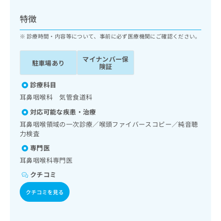
ッ
は
ク
こ
特徴
ナ
ち
ビ
診療時間・内容等について、事前に必ず医療機関にご確認ください。
ら
に
関
マイナンバー保
広
駐車場あり
す
広
険証
告
る
告
代
お
診療科目
出
理
問
稿
耳鼻咽喉科 気管食道科
店
い
の
対応可能な疾患・治療
合
の
お
わ
耳鼻咽喉領域の一次診療／喉頭ファイバースコピー／純音聴
方
問
せ
力検査
い
は
は
合
こ
専門医
こ
わ
ち
耳鼻咽喉科専門医
ち
せ
ら
ら
は
クチコミ
こ
こち
クチコミを見る
ち
広
らは
広
ら
告
マイ
告
出
ナビ