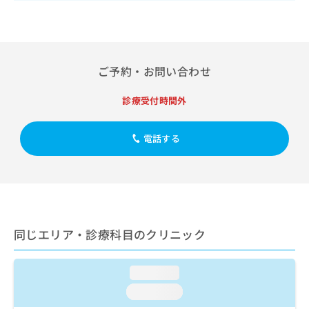
出
稿
クリ
資
稿
ニッ
の
料
クナ
の
お
の
ビサ
お
問
ご
イト
問
い
請
への
ご予約・お問い合わせ
い
合
お問
求
合
合せ
わ
は
フォ
わ
診療受付時間外
せ
こ
ーム
せ
は
ち
とな
は
こ
ら
りま
電話する
こ
ち
す。
ち
ら
クリ
無
ら
ニッ
料
クの
資
情
予
料
報
約・
の
症状
拡
のご
ご
同じエリア・診療科目のクリニック
充
相談
請
の
など
求
お
はで
は
loading...
申
きま
こ
せん
し
loading...
ので
ち
込