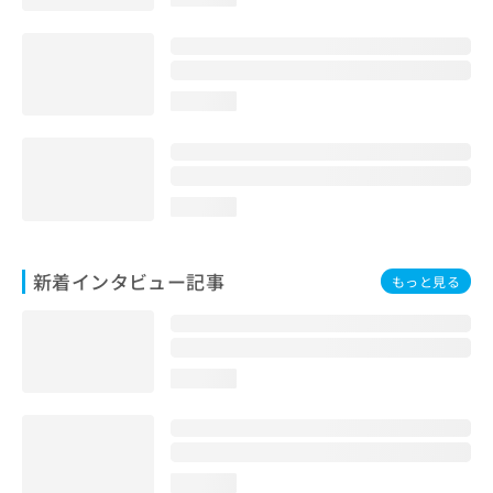
loading...
loading...
新着インタビュー記事
もっと見る
loading...
loading...