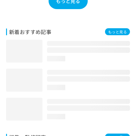
もっと見る
お
問
い
合
わ
新着おすすめ記事
もっと見る
せ
は
こ
ち
ら
loading...
loading...
loading...