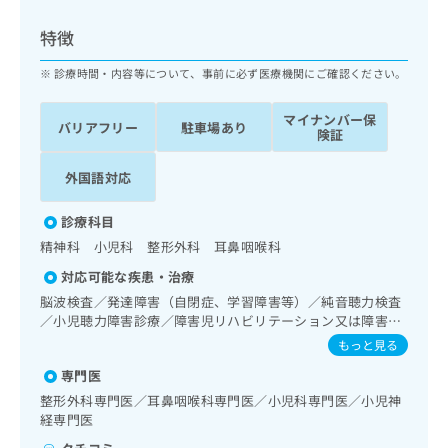
ッ
は
ク
こ
特徴
ナ
ち
ビ
診療時間・内容等について、事前に必ず医療機関にご確認ください。
ら
に
関
マイナンバー保
広
バリアフリー
駐車場あり
す
広
険証
告
る
告
代
お
出
外国語対応
理
問
稿
店
い
の
診療科目
合
の
お
精神科 小児科 整形外科 耳鼻咽喉科
わ
方
問
せ
い
は
対応可能な疾患・治療
は
合
こ
脳波検査／発達障害（自閉症、学習障害等）／純音聴力検査
こ
わ
ち
／小児聴力障害診療／障害児リハビリテーション又は障害者
ち
せ
リハビリテーション／乳幼児の育児相談
ら
もっと見る
ら
は
こ
専門医
こち
ち
広
整形外科専門医／耳鼻咽喉科専門医／小児科専門医／小児神
らは
広
ら
告
経専門医
マイ
告
出
ナビ