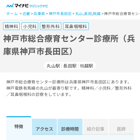
一
般
ホーム
近畿
兵庫県
神戸市長田区
丸山
,
長田
,
鵯越
神戸市総合療育セン
ユ
精神科
小児科
整形外科
耳鼻咽喉科
ー
ザ
神戸市総合療育センター診療所（兵
ー
庫県神戸市長田区）
の
方
は
丸山駅
長田駅
鵯越駅
こ
ち
神戸市総合療育センター診療所は兵庫県神戸市長田区にあります。
ら
神戸電鉄有馬線の丸山が最寄り駅です。精神科／小児科／整形外科
／耳鼻咽喉科の診察をしています。
医
マ
療
イ
関
ナ
係
ビ
者
ク
特徴
アクセス
診療時間
紹介記事
医師
の
リ
方
ニ