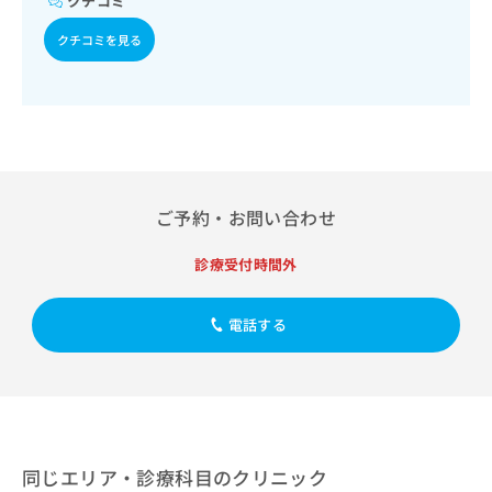
クチコミ
出
稿
クリ
資
稿
ニッ
の
料
クチコミを見る
クナ
の
お
の
ビサ
お
問
ご
イト
問
い
請
への
い
合
お問
求
合
合せ
わ
は
フォ
わ
せ
こ
ーム
せ
は
ち
とな
は
こ
ら
りま
ご予約・お問い合わせ
こ
ち
す。
ち
ら
クリ
無
診療受付時間外
ら
ニッ
料
クの
資
情
予
料
電話する
報
約・
の
症状
拡
のご
ご
充
相談
請
の
など
求
お
はで
は
申
きま
こ
せん
し
同じエリア・診療科目のクリニック
ので
ち
込