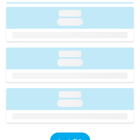
ご了
ら
み
承く
は
ださ
loading...
こ
無
い。
ち
loading...
料
ら
情
報
拡
掲
充
載
loading...
の
情
お
報
loading...
申
の
し
修
込
正
み
は
は
こ
loading...
こ
ち
loading...
ち
ら
ら
そ
の
他
の