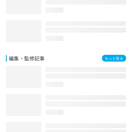
お
問
loading...
い
合
わ
せ
loading...
は
こ
ち
ら
編集・監修記事
もっと見る
loading...
loading...