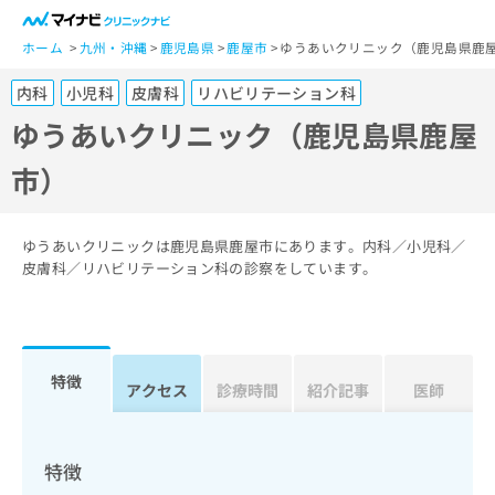
一
般
ホーム
九州・沖縄
鹿児島県
鹿屋市
ゆうあいクリニック（鹿児島県鹿
ユ
内科
小児科
皮膚科
リハビリテーション科
ー
ザ
ゆうあいクリニック（鹿児島県鹿屋
ー
市）
の
方
は
こ
ゆうあいクリニックは鹿児島県鹿屋市にあります。内科／小児科／
ち
皮膚科／リハビリテーション科の診察をしています。
ら
医
マ
療
イ
特徴
関
アクセス
診療時間
紹介記事
医師
ナ
係
ビ
者
ク
の
リ
特徴
方
ニ