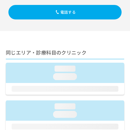
出
稿
クリ
資
稿
ニッ
の
料
電話する
クナ
の
お
の
ビサ
お
問
ご
イト
問
い
請
への
い
合
お問
求
合
合せ
わ
は
フォ
わ
せ
こ
ーム
せ
は
ち
同じエリア・診療科目のクリニック
とな
は
こ
ら
りま
こ
ち
す。
ち
ら
クリ
loading...
無
ら
ニッ
料
クの
loading...
資
情
予
料
報
約・
の
症状
拡
のご
ご
充
相談
請
の
など
loading...
求
お
はで
loading...
は
申
きま
こ
せん
し
ので
ち
込