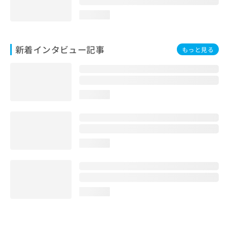
loading...
新着インタビュー記事
もっと見る
loading...
loading...
loading...