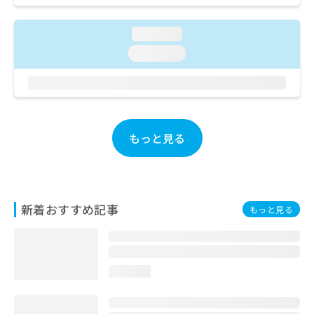
ご了
ら
み
承く
は
ださ
loading...
こ
無
い。
ち
料
loading...
ら
情
報
拡
掲
充
載
の
情
お
もっと見る
報
申
の
し
修
込
正
み
は
は
こ
新着おすすめ記事
もっと見る
こ
ち
ち
ら
ら
そ
loading...
の
他
の