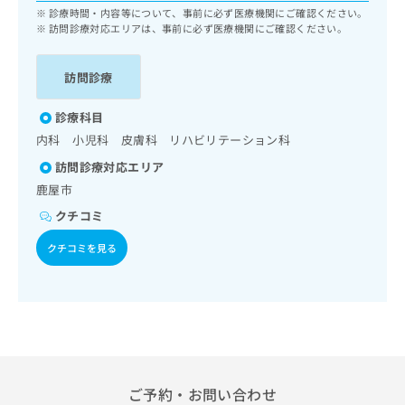
ッ
は
診療時間・内容等について、事前に必ず医療機関にご確認ください。
ク
訪問診療対応エリアは、事前に必ず医療機関にご確認ください。
こ
ナ
ち
ビ
ら
訪問診療
に
関
広
診療科目
す
広
告
る
告
内科 小児科 皮膚科 リハビリテーション科
代
お
出
訪問診療対応エリア
理
問
稿
店
鹿屋市
い
の
合
の
お
クチコミ
わ
方
問
せ
い
クチコミを見る
は
は
合
こ
こ
わ
ち
ち
せ
ら
ら
は
こ
こち
ち
広
らは
広
ら
告
マイ
告
ご予約・お問い合わせ
出
ナビ