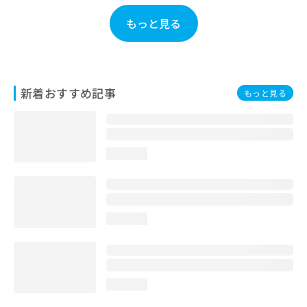
お
もっと見る
問
い
合
わ
せ
新着おすすめ記事
は
もっと見る
こ
ち
ら
loading...
loading...
loading...