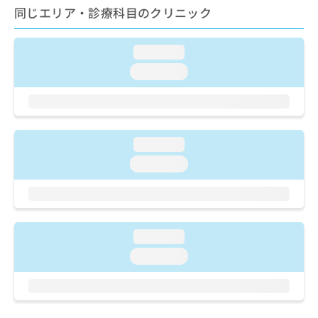
ご了
ら
み
同じエリア・診療科目のクリニック
承く
は
ださ
こ
無
い。
ち
料
loading...
ら
情
loading...
報
拡
掲
充
載
の
情
お
報
loading...
申
の
loading...
し
修
込
正
み
は
は
こ
こ
ち
ち
loading...
ら
ら
loading...
そ
の
他
の