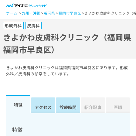
一
般
ホーム
九州・沖縄
福岡県
福岡市早良区
きよかわ皮膚科クリニック（
ユ
形成外科
皮膚科
ー
ザ
きよかわ皮膚科クリニック（福岡県
ー
福岡市早良区）
の
方
は
こ
きよかわ皮膚科クリニックは福岡県福岡市早良区にあります。形成
ち
外科／皮膚科の診察をしています。
ら
医
マ
療
イ
特徴
関
アクセス
診療時間
紹介記事
医師
ナ
係
ビ
者
ク
の
リ
特徴
方
ニ