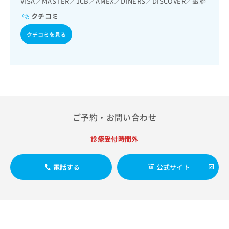
VISA／MASTER／JCB／AMEX／DINERS／DISCOVER／銀聯
出
稿
クリ
資
稿
ニッ
の
料
クチコミ
クナ
の
お
の
ビサ
お
クチコミを見る
問
ご
イト
問
い
請
への
い
合
お問
求
合
合せ
わ
は
フォ
わ
せ
こ
ーム
せ
は
ち
とな
は
こ
ら
りま
こ
ち
す。
ち
ご予約・お問い合わせ
ら
クリ
無
ら
ニッ
料
クの
診療受付時間外
資
情
予
料
報
約・
の
症状
拡
電話する
公式サイト
のご
ご
充
相談
請
の
など
求
お
はで
は
申
きま
こ
せん
し
ので
ち
込