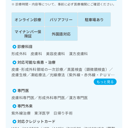
ッ
は
診療時間・内容等について、事前に必ず医療機関にご確認ください。
ク
こ
ナ
ち
オンライン診療
バリアフリー
駐車場あり
ビ
ら
に
関
マイナンバー保
外国語対応
広
険証
す
広
告
る
告
診療科目
代
お
出
理
形成外科 皮膚科 美容皮膚科 漢方皮膚科
問
稿
店
い
の
対応可能な疾患・治療
合
の
お
皮膚･形成外科領域の一次診療／真菌検査（顕微鏡検査）／
わ
方
問
皮膚生検／凍結療法／光線療法（紫外線・赤外線・ＰＵＶ
せ
い
は
Ａ）／顔面外傷の治療／良性腫瘍又は母斑その他の切除・縫
もっと見る
は
合
こ
合手術／アトピー性皮膚炎の治療／思春期のうつ病又は躁う
こ
わ
専門医
つ病／睡眠障害／神経症性障害（強迫性障害、不安障害、パ
ち
ち
せ
ニック障害等）／更年期障害治療／小児アレルギー疾患／漢
ら
皮膚科専門医／形成外科専門医／漢方専門医
ら
は
方薬の処方
専門外来
こ
こち
ち
紫外線治療 東洋医学 日帰り手術
広
らは
広
ら
告
マイ
対応クレジットカード
告
出
ナビ